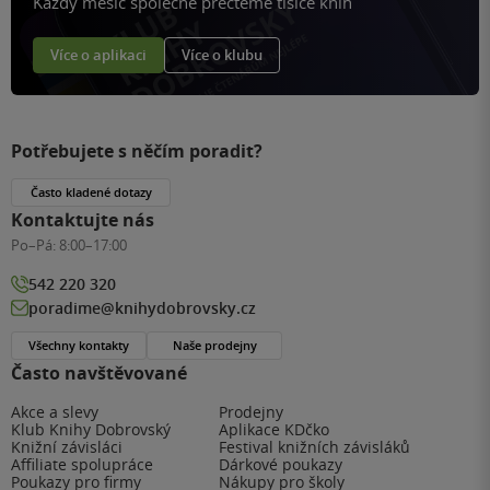
Každý měsíc společně přečteme tisíce knih
Více o aplikaci
Více o klubu
Potřebujete s něčím poradit?
Často kladené dotazy
Kontaktujte nás
Po–Pá:
8:00–17:00
542 220 320
poradime@knihydobrovsky.cz
Všechny kontakty
Naše prodejny
Často navštěvované
Akce a slevy
Prodejny
Klub Knihy Dobrovský
Aplikace KDčko
Knižní závisláci
Festival knižních závisláků
Affiliate spolupráce
Dárkové poukazy
Poukazy pro firmy
Nákupy pro školy