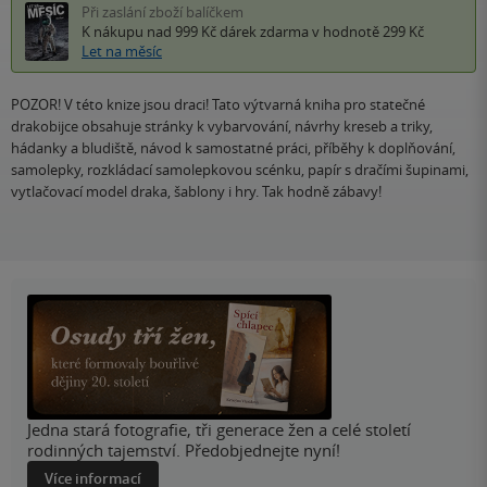
Při zaslání zboží balíčkem
K nákupu nad 999 Kč
dárek zdarma
v hodnotě 299 Kč
Let na měsíc
POZOR! V této knize jsou draci! Tato výtvarná kniha pro statečné
drakobijce obsahuje stránky k vybarvování, návrhy kreseb a triky,
hádanky a bludiště, návod k samostatné práci, příběhy k doplňování,
samolepky, rozkládací samolepkovou scénku, papír s dračími šupinami,
vytlačovací model draka, šablony i hry. Tak hodně zábavy!
Jedna stará fotografie, tři generace žen a celé století
rodinných tajemství. Předobjednejte nyní!
Více informací