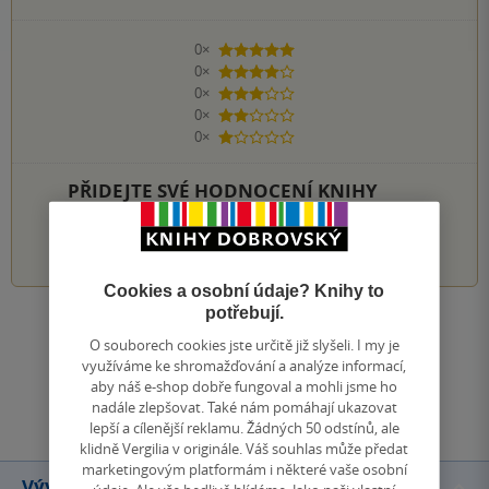
0×
5 hvězdiček
0×
4 hvězdičky
0×
3 hvězdičky
0×
2 hvězdičky
0×
1 hvezdička
PŘIDEJTE SVÉ HODNOCENÍ KNIHY
1
2
3
4
5
Cookies a osobní údaje? Knihy to
potřebují.
Zobrazit všechna hodnocení
O souborech cookies jste určitě již slyšeli. I my je
využíváme ke shromažďování a analýze informací,
aby náš e-shop dobře fungoval a mohli jsme ho
Přidat hodnocení
nadále zlepšovat. Také nám pomáhají ukazovat
lepší a cílenější reklamu. Žádných 50 odstínů, ale
klidně Vergilia v originále. Váš souhlas může předat
marketingovým platformám i některé vaše osobní
Vývoj ceny