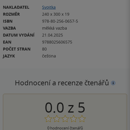
NAKLADATEL
Svojtka
ROZMĚR
240 x 300 x 19
ISBN
978-80-256-0657-5
VAZBA
měkká vazba
DATUM VYDÁNÍ
21.04.2025
EAN
9788025606575
POČET STRAN
80
JAZYK
čeština
Hodnocení a recenze čtenářů
0.0
z
5
0
hodnocení čtenářů