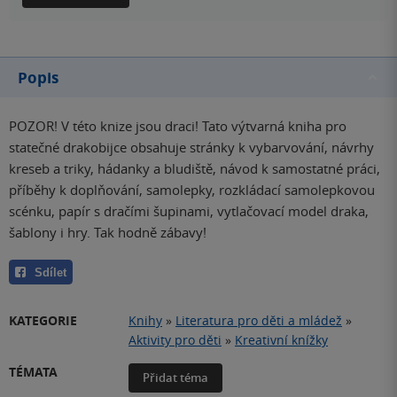
Popis
POZOR! V této knize jsou draci! Tato výtvarná kniha pro
statečné drakobijce obsahuje stránky k vybarvování, návrhy
kreseb a triky, hádanky a bludiště, návod k samostatné práci,
příběhy k doplňování, samolepky, rozkládací samolepkovou
scénku, papír s dračími šupinami, vytlačovací model draka,
šablony i hry. Tak hodně zábavy!
Sdílet
KATEGORIE
Knihy
»
Literatura pro děti a mládež
»
Aktivity pro děti
»
Kreativní knížky
TÉMATA
Přidat téma