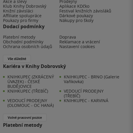
Akce a slevy
Prodejny
Klub Knihy Dobrovský
Aplikace KDčko
Knižní závisláci
Festival knižních závisláků
Affiliate spolupráce
Dárkové poukazy
Poukazy pro firmy
Nákupy pro školy
Dodací podmínky
Platební metody
Doprava
Obchodní podmínky
Reklamace a vrácení
Ochrana osobních údajů
Nastavení cookies
Vše důležité
Kariéra v Knihy Dobrovský
KNIHKUPEC (ZKRÁCENÝ
KNIHKUPEC - BRNO (Galerie
ÚVAZEK) - ČESKÉ
Vaňkovka)
BUDĚJOVICE
KNIHKUPEC (TŘEBÍČ)
VEDOUCÍ PRODEJNY
(TŘEBÍČ)
VEDOUCÍ PRODEJNY
KNIHKUPEC - KARVINÁ
(OLOMOUC - OC HANÁ)
Volné pracovní pozice
Platební metody