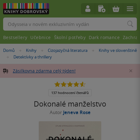
Vyhledávání
Bestsellery
Učebnice
Školní potřeby
Dark romance
Zachra
Nacházíte
Domů
Knihy
Cizojazyčná literatura
Knihy ve slovenštině
»
»
»
se
Detektívky a thrillery
»
zde:
Zásilkovna zdarma celý týden!
Za
4.6
z
5
137 hodnocení čtenářů
hvězdiček
Dokonalé manželstvo
Autor
Jeneva Rose