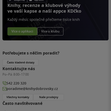
Knihy, recenze a klubové výhody
ve vaší kapse a naší appce KDčko
Každý měsíc společně přečteme tisíce knih
Více o aplikaci
Více o klubu
Potřebujete s něčím poradit?
Často kladené dotazy
Kontaktujte nás
Po–Pá:
8:00–17:00
542 220 320
poradime@knihydobrovsky.cz
Všechny kontakty
Naše prodejny
Často navštěvované