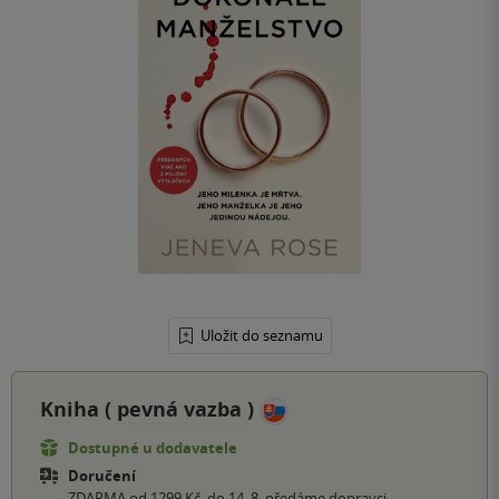
Uložit do seznamu
Kniha (
pevná vazba
)
Dostupné u dodavatele
Doručení
ZDARMA od 1299 Kč, do 14. 8. předáme dopravci