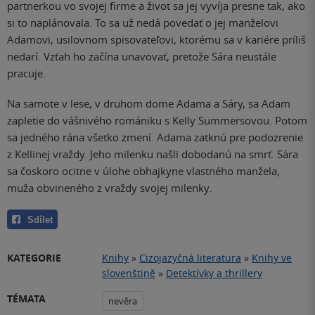
partnerkou vo svojej firme a život sa jej vyvíja presne tak, ako
si to naplánovala. To sa už nedá povedať o jej manželovi
Adamovi, usilovnom spisovateľovi, ktorému sa v kariére príliš
nedarí. Vzťah ho začína unavovať, pretože Sára neustále
pracuje.
Na samote v lese, v druhom dome Adama a Sáry, sa Adam
zapletie do vášnivého romániku s Kelly Summersovou. Potom
sa jedného rána všetko zmení. Adama zatknú pre podozrenie
z Kellinej vraždy. Jeho milenku našli dobodanú na smrť. Sára
sa čoskoro ocitne v úlohe obhajkyne vlastného manžela,
muža obvineného z vraždy svojej milenky
.
Sdílet
KATEGORIE
Knihy
»
Cizojazyčná literatura
»
Knihy ve
slovenštině
»
Detektívky a thrillery
TÉMATA
nevěra