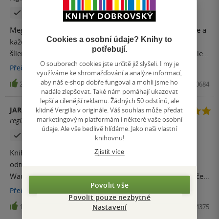
Zakoupil produkt
Hodnoceno z aplikace
Mega doporučuju! Začetla jsem se hned po první stránce a
Cookies a osobní údaje? Knihy to
každá kapitola stála za to. Příběh mě málem dohnak k
potřebují.
šílenství, když jsem si myslela, že tuším kdo, co, a jak. Ale
O souborech cookies jste určitě již slyšeli. I my je
skutečnost byla jako silná, nečekaná facka do obličeje! Vše
Přečíst
více
využíváme ke shromažďování a analýze informací,
co k tomu můžu říct je, že musíte číst až do poslední
aby náš e-shop dobře fungoval a mohli jsme ho
24
Kniha, Vendeta, 2022, 9788027700684
kapitoly.
nadále zlepšovat. Také nám pomáhají ukazovat
lepší a cílenější reklamu. Žádných 50 odstínů, ale
JARMILA HOŠÁKOVÁ
klidně Vergilia v originále. Váš souhlas může předat
marketingovým platformám i některé vaše osobní
registrovaný uživatel
údaje. Ale vše bedlivě hlídáme. Jako naši vlastní
Zakoupil produkt
knihovnu!
Zjistit více
Knihu jsem začala číst ráno a nemohla jsem se od ní
odtrhnout...Kniha se četla moc dobře..a ten konec?
Wau..ten jsem tedy vůbec nečekala..knihu jsem ještě večer
Povolit vše
musela dočíst..mohu jen doporučit
Přečíst
více
Povolit pouze nezbytné
Nastavení
18
Kniha, Vendeta, 2022, DEF0000064375