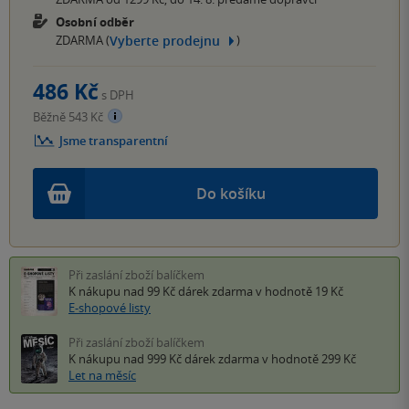
Osobní odběr
Vyberte prodejnu
ZDARMA (
)
486 Kč
s DPH
Běžně 543 Kč
Jsme transparentní
Do košíku
Při zaslání zboží balíčkem
K nákupu nad 99 Kč
dárek zdarma
v hodnotě 19 Kč
E-shopové listy
Při zaslání zboží balíčkem
K nákupu nad 999 Kč
dárek zdarma
v hodnotě 299 Kč
Let na měsíc