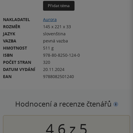
Přidat téma
NAKLADATEL
Aurora
ROZMĚR
145 x 221 x 33
JAZYK
slovenština
VAZBA
pevná vazba
HMOTNOST
511 g
ISBN
978-80-8250-124-0
POČET STRAN
320
DATUM VYDÁNÍ
20.11.2024
EAN
9788082501240
Hodnocení a recenze čtenářů
4.6
z
5