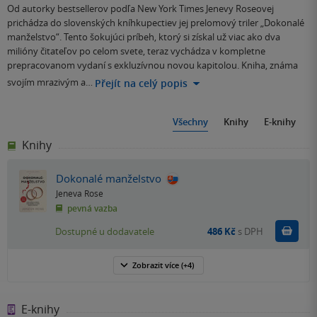
Od autorky bestsellerov podľa New York Times Jenevy Roseovej
prichádza do slovenských kníhkupectiev jej prelomový triler „Dokonalé
manželstvo“. Tento šokujúci príbeh, ktorý si získal už viac ako dva
milióny čitateľov po celom svete, teraz vychádza v kompletne
prepracovanom vydaní s exkluzívnou novou kapitolou. Kniha, známa
svojím mrazivým a…
Přejít na celý popis
Všechny
Knihy
E-knihy
Knihy
Dokonalé manželstvo
Jeneva Rose
pevná vazba
Do k
Dostupné u dodavatele
486 Kč
s DPH
Zobrazit
více
(+4)
E-knihy