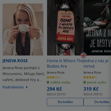
JENEVA ROSE
Home Is Where The
Jedna z nás je
Bodies Are
mrtvá
Jeneva Rose pochází z
Jeneva Rose
Jeneva Rose
Wisconsinu. Miluje čtení,
3.0
4.3
vaření, deskové hry a
z
z
měkká vazba
pevná vazba
5
5
hvězdiček
hvězdiček
víno, také ráda sleduje
Podrobnosti
294 Kč
319 Kč
stále dokola sitcom Kancl
Běžně
329 Kč
Běžně
399 Kč
a s potěšením cestuje při
Do košíku
Do košíku
každé příležitosti, která se
jí naskytne.