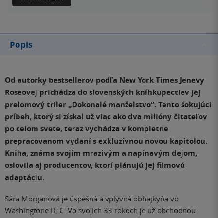
Popis
Od autorky bestsellerov podľa New York Times Jenevy
Roseovej prichádza do slovenských kníhkupectiev jej
prelomový triler „Dokonalé manželstvo“. Tento šokujúci
príbeh, ktorý si získal už viac ako dva milióny čitateľov
po celom svete, teraz vychádza v kompletne
prepracovanom vydaní s exkluzívnou novou kapitolou.
Kniha, známa svojím mrazivým a napínavým dejom,
oslovila aj producentov, ktorí plánujú jej filmovú
adaptáciu.
Sára Morganová je úspešná a vplyvná obhajkyňa vo
Washingtone D. C. Vo svojich 33 rokoch je už obchodnou