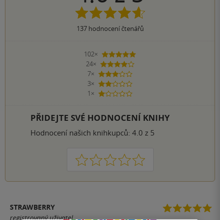
137
hodnocení čtenářů
102×
5 hvězdiček
24×
4 hvězdičky
7×
3 hvězdičky
3×
2 hvězdičky
1×
1 hvezdička
PŘIDEJTE SVÉ HODNOCENÍ KNIHY
Hodnocení našich knihkupců: 4.0 z 5
1
2
3
4
5
STRAWBERRY
registrovaný uživatel