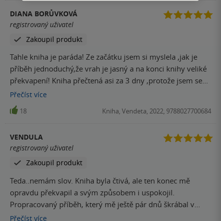
DIANA BORŮVKOVÁ
registrovaný uživatel
Zakoupil produkt
Tahle kniha je paráda! Ze začátku jsem si myslela ,jak je
příběh jednoduchý,že vrah je jasný a na konci knihy veliké
překvapení! Kniha přečtená asi za 3 dny ,protože jsem se
nemohla odtrhnout a musela jsem číst ještě další a další
Přečíst
více
kapitolu. Knihu za me mohu určitě doporučit ! Víc takových
18
Kniha, Vendeta, 2022, 9788027700684
knih.
VENDULA
registrovaný uživatel
Zakoupil produkt
Teda..nemám slov. Kniha byla čtivá, ale ten konec mě
opravdu překvapil a svým způsobem i uspokojil.
Propracovaný příběh, který mě ještě pár dnů škrábal v
hlavě. Doporučuji všem, kteří mají rádi napětí až do konce.
Přečíst
více