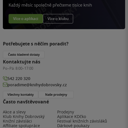
Každý měsíc společně přečteme tisíce knih
Více o aplikaci
Více o klubu
Potřebujete s něčím poradit?
Často kladené dotazy
Kontaktujte nás
Po–Pá:
8:00–17:00
542 220 320
poradime@knihydobrovsky.cz
Všechny kontakty
Naše prodejny
Často navštěvované
Akce a slevy
Prodejny
Klub Knihy Dobrovský
Aplikace KDčko
Knižní závisláci
Festival knižních závisláků
Affiliate spolupráce
Dárkové poukazy