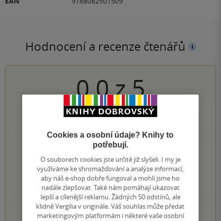
EAN
9788082501509
Hodnocení a recenze čtenářů
0.0
z
5
0
hodnocení čtenářů
Cookies a osobní údaje? Knihy to
potřebují.
0×
5 hvězdiček
O souborech cookies jste určitě již slyšeli. I my je
0×
4 hvězdičky
využíváme ke shromažďování a analýze informací,
0×
3 hvězdičky
aby náš e-shop dobře fungoval a mohli jsme ho
0×
2 hvězdičky
nadále zlepšovat. Také nám pomáhají ukazovat
0×
1 hvezdička
lepší a cílenější reklamu. Žádných 50 odstínů, ale
klidně Vergilia v originále. Váš souhlas může předat
PŘIDEJTE SVÉ HODNOCENÍ KNIHY
marketingovým platformám i některé vaše osobní