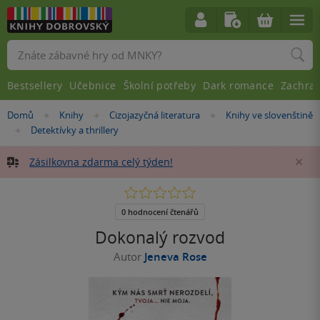
Vyhledávání
Bestsellery
Učebnice
Školní potřeby
Dark romance
Zachra
Nacházíte
Domů
Knihy
Cizojazyčná literatura
Knihy ve slovenštině
»
»
»
se
Detektívky a thrillery
»
zde:
Zásilkovna zdarma celý týden!
Za
0.0
z
5
0 hodnocení čtenářů
hvězdiček
Dokonalý rozvod
Autor
Jeneva Rose