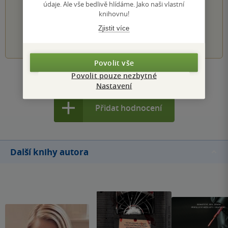
údaje. Ale vše bedlivě hlídáme. Jako naši vlastní
Hodnocení našich knihkupců: 0.0 z 5
knihovnu!
Zjistit více
1
2
3
4
5
Povolit vše
Povolit pouze nezbytné
Zobrazit všechna hodnocení
Nastavení
Přidat hodnocení
Další knihy autora