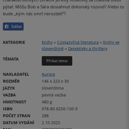
pýtať: Môžu Bob a Sára dosiahnuť dokonalý rozvod? Alebo to
bude „kým nás smrť nerozdelí“?
Sdílet
KATEGORIE
Knihy
»
Cizojazyčná literatura
»
Knihy ve
slovenštině
»
Detektívky a thrillery
TÉMATA
Přidat téma
NAKLADATEL
Aurora
ROZMĚR
146 x 223 x 30
JAZYK
slovenština
VAZBA
pevná vazba
HMOTNOST
480 g
ISBN
978-80-8250-150-9
POČET STRAN
288
DATUM VYDÁNÍ
2.10.2025