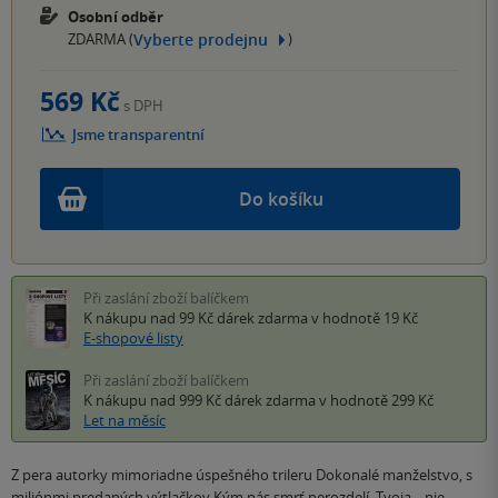
Osobní odběr
Vyberte prodejnu
ZDARMA (
)
569 Kč
s DPH
Jsme transparentní
Do košíku
Při zaslání zboží balíčkem
K nákupu nad 99 Kč
dárek zdarma
v hodnotě 19 Kč
E-shopové listy
Při zaslání zboží balíčkem
K nákupu nad 999 Kč
dárek zdarma
v hodnotě 299 Kč
Let na měsíc
Z pera autorky mimoriadne úspešného trileru Dokonalé manželstvo, s
miliónmi predaných výtlačkov Kým nás smrť nerozdelí, Tvoja... nie