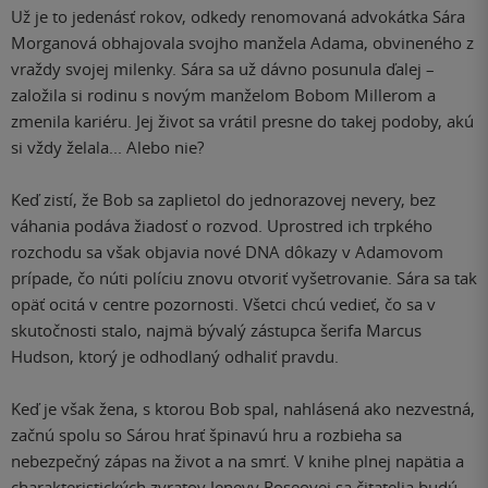
Už je to jedenásť rokov, odkedy renomovaná advokátka Sára
Morganová obhajovala svojho manžela Adama, obvineného z
vraždy svojej milenky. Sára sa už dávno posunula ďalej –
založila si rodinu s novým manželom Bobom Millerom a
zmenila kariéru. Jej život sa vrátil presne do takej podoby, akú
si vždy želala... Alebo nie?
Keď zistí, že Bob sa zaplietol do jednorazovej nevery, bez
váhania podáva žiadosť o rozvod. Uprostred ich trpkého
rozchodu sa však objavia nové DNA dôkazy v Adamovom
prípade, čo núti políciu znovu otvoriť vyšetrovanie. Sára sa tak
opäť ocitá v centre pozornosti. Všetci chcú vedieť, čo sa v
skutočnosti stalo, najmä bývalý zástupca šerifa Marcus
Hudson, ktorý je odhodlaný odhaliť pravdu.
Keď je však žena, s ktorou Bob spal, nahlásená ako nezvestná,
začnú spolu so Sárou hrať špinavú hru a rozbieha sa
nebezpečný zápas na život a na smrť. V knihe plnej napätia a
charakteristických zvratov Jenevy Roseovej sa čitatelia budú