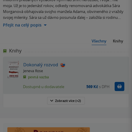
moja. Už je to jedenásť rokov, odkedy renomovaná advokátka Sára
Morganová obhajovala svojho manžela Adama, obvineného z vraždy
svojej milenky. Sára sa už dávno posunula ďalej – založila si rodinu…
Přejít na celý popis
Všechny
Knihy
Knihy
Dokonalý rozvod
Jeneva Rose
pevná vazba
Do k
Dostupné u dodavatele
569 Kč
s DPH
Zobrazit
více
(+2)