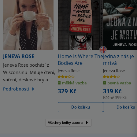
JENEVA ROSE
Home Is Where The
Jedna z nás je
Bodies Are
mrtvá
Jeneva Rose pochází z
Jeneva Rose
Jeneva Rose
Wisconsinu. Miluje čtení,
3.0
4.3
vaření, deskové hry a
z
z
měkká vazba
pevná vazba
5
5
hvězdiček
hvězdiček
víno, také ráda sleduje
Podrobnosti
329 Kč
319 Kč
stále dokola sitcom Kancl
Běžně
399 Kč
a s potěšením cestuje při
Do košíku
Do košíku
každé příležitosti, která se
jí naskytne.
Všechny knihy autora