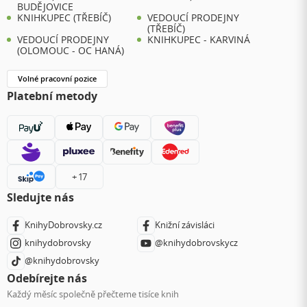
BUDĚJOVICE
KNIHKUPEC (TŘEBÍČ)
VEDOUCÍ PRODEJNY
(TŘEBÍČ)
VEDOUCÍ PRODEJNY
KNIHKUPEC - KARVINÁ
(OLOMOUC - OC HANÁ)
Volné pracovní pozice
Platební metody
+ 17
Sledujte nás
KnihyDobrovsky.cz
Knižní závisláci
knihydobrovsky
@knihydobrovskycz
@knihydobrovsky
Odebírejte nás
Každý měsíc společně přečteme tisíce knih