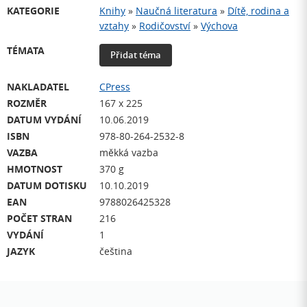
KATEGORIE
Knihy
»
Naučná literatura
»
Dítě, rodina a
vztahy
»
Rodičovství
»
Výchova
TÉMATA
Přidat téma
NAKLADATEL
CPress
ROZMĚR
167 x 225
DATUM VYDÁNÍ
10.06.2019
ISBN
978-80-264-2532-8
VAZBA
měkká vazba
HMOTNOST
370 g
DATUM DOTISKU
10.10.2019
EAN
9788026425328
POČET STRAN
216
VYDÁNÍ
1
JAZYK
čeština