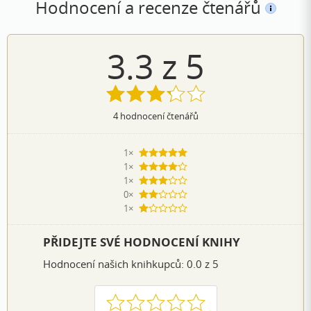
Hodnocení a recenze čtenářů
3.3
z
5
4
hodnocení čtenářů
1×
5 hvězdiček
1×
4 hvězdičky
1×
3 hvězdičky
0×
2 hvězdičky
1×
1 hvezdička
PŘIDEJTE SVÉ HODNOCENÍ KNIHY
Hodnocení našich knihkupců: 0.0 z 5
1
2
3
4
5