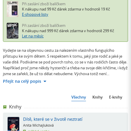
Při zaslání zboží balíčkem
K nákupu nad 99 Kč
dárek zdarma
v hodnotě 19 Kč
E-shopové listy
Při zaslání zboží balíčkem
K nákupu nad 999 Kč
dárek zdarma
v hodnotě 299 Kč
Let na měsíc
Vydejte se na objevnou cestu za nalezením vlastního fungujícího
přístupu ke svým dětem. S respektem k tomu, jaký jste rodič a jaké je
vaše dítě. Podíváme se pod povrch toho, co se v nás rodičích často děje.
Například proč jsme někdy hysteričtí a třeba na svoje děti křičíme, i když
jsme se zařekli, že už to dělat nebudeme. Výchova totiž není…
Přejít na celý popis
Všechny
Knihy
E-knihy
Knihy
Dítě, které se v životě neztratí
Anita Michajluková