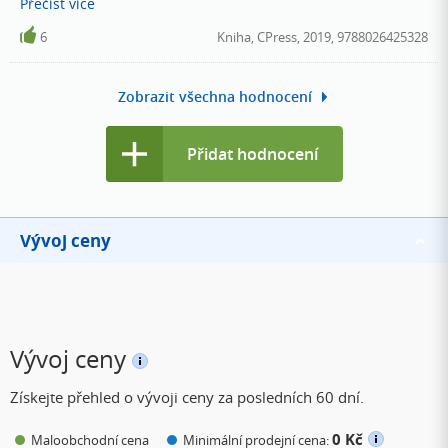
Přečíst
více
za jedinečný pohled na výchovu dětí.
6
Kniha, CPress, 2019, 9788026425328
Zobrazit všechna hodnocení
Přidat hodnocení
Vývoj ceny
Vývoj ceny
Získejte přehled o vývoji ceny za posledních 60 dní.
0 Kč
Maloobchodní cena
Minimální prodejní cena: