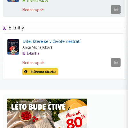
měkká vazba
Ned
Nedostupné
E-knihy
Dítě, které se v životě neztratí
Anita Michajluková
E-kniha
Nedostu
Nedostupné
Stáhnout ukázku