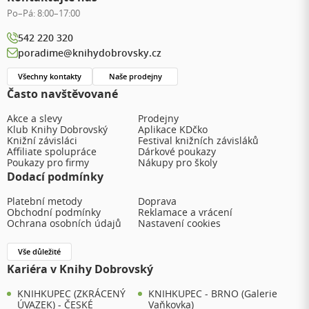
Po–Pá:
8:00–17:00
542 220 320
poradime@knihydobrovsky.cz
Všechny kontakty
Naše prodejny
Často navštěvované
Akce a slevy
Prodejny
Klub Knihy Dobrovský
Aplikace KDčko
Knižní závisláci
Festival knižních závisláků
Affiliate spolupráce
Dárkové poukazy
Poukazy pro firmy
Nákupy pro školy
Dodací podmínky
Platební metody
Doprava
Obchodní podmínky
Reklamace a vrácení
Ochrana osobních údajů
Nastavení cookies
Vše důležité
Kariéra v Knihy Dobrovský
KNIHKUPEC (ZKRÁCENÝ
KNIHKUPEC - BRNO (Galerie
ÚVAZEK) - ČESKÉ
Vaňkovka)