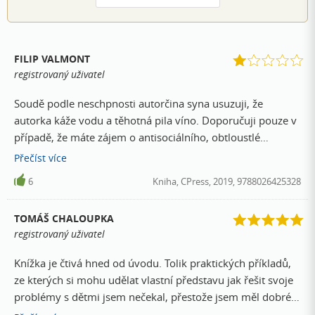
FILIP VALMONT
registrovaný uživatel
Soudě podle neschpnosti autorčina syna usuzuji, že
autorka káže vodu a těhotná pila víno. Doporučuji pouze v
případě, že máte zájem o antisociálního, obtloustlé
budižkničemu s oidipovským komplexem a krajně
Přečíst
více
levicovými názory
6
Kniha, CPress, 2019, 9788026425328
TOMÁŠ CHALOUPKA
registrovaný uživatel
Knížka je čtivá hned od úvodu. Tolik praktických příkladů,
ze kterých si mohu udělat vlastní představu jak řešit svoje
problémy s dětmi jsem nečekal, přestože jsem měl dobré
informace od kamarádky, že kniha je dobrá. Děkuji autorce