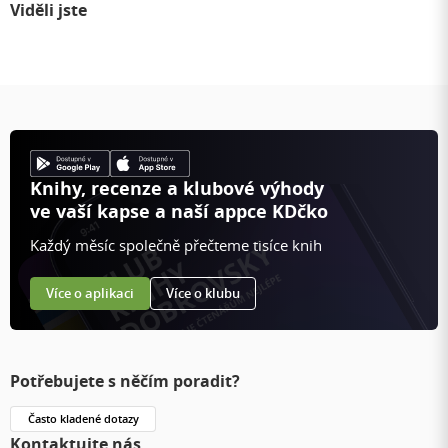
Viděli jste
Knihy, recenze a klubové výhody
ve vaší kapse a naší appce KDčko
Každý měsíc společně přečteme tisíce knih
Více o aplikaci
Více o klubu
Potřebujete s něčím poradit?
Často kladené dotazy
Kontaktujte nás