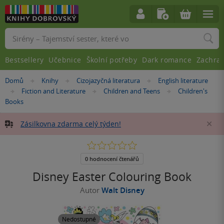
Vyhledávání
Bestsellery
Učebnice
Školní potřeby
Dark romance
Zachra
Nacházíte
Domů
Knihy
Cizojazyčná literatura
English literature
»
»
»
se
Fiction and Literature
Children and Teens
Children's
»
»
»
zde:
Books
Zásilkovna zdarma celý týden!
Za
0.0
z
5
0 hodnocení čtenářů
hvězdiček
Disney Easter Colouring Book
Autor
Walt Disney
Nedostupné