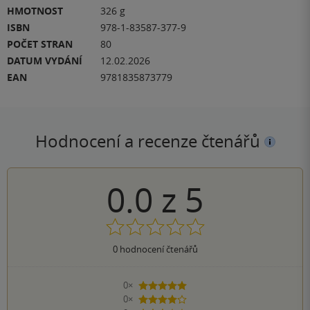
HMOTNOST
326 g
ISBN
978-1-83587-377-9
POČET STRAN
80
DATUM VYDÁNÍ
12.02.2026
EAN
9781835873779
Hodnocení a recenze čtenářů
0.0
z
5
0
hodnocení čtenářů
0×
5 hvězdiček
0×
4 hvězdičky