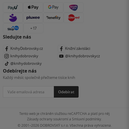
+ 17
Sledujte nás
KnihyDobrovsky.cz
Knižní závisláci
knihydobrovsky
@knihydobrovskycz
@knihydobrovsky
Odebírejte nás
Každý měsíc společně přečteme tisíce knih
Odebírat
Tento web je chráněn službou reCAPTCHA a platí pro něj
Zásady ochrany soukromí
a
Smluvní podmínky
.
© 2001–2026
DOBROVSKÝ s.r.o. Všechna práva vyhrazena.