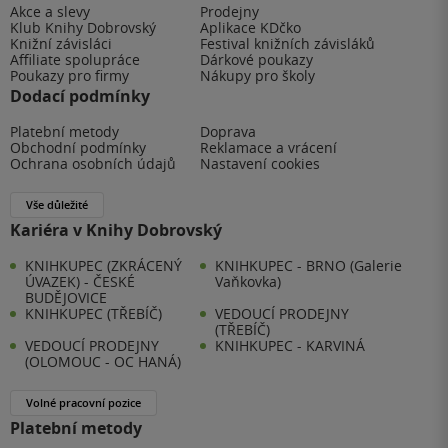
Akce a slevy
Prodejny
Klub Knihy Dobrovský
Aplikace KDčko
Knižní závisláci
Festival knižních závisláků
Affiliate spolupráce
Dárkové poukazy
Poukazy pro firmy
Nákupy pro školy
Dodací podmínky
Platební metody
Doprava
Obchodní podmínky
Reklamace a vrácení
Ochrana osobních údajů
Nastavení cookies
Vše důležité
Kariéra v Knihy Dobrovský
KNIHKUPEC (ZKRÁCENÝ
KNIHKUPEC - BRNO (Galerie
ÚVAZEK) - ČESKÉ
Vaňkovka)
BUDĚJOVICE
KNIHKUPEC (TŘEBÍČ)
VEDOUCÍ PRODEJNY
(TŘEBÍČ)
VEDOUCÍ PRODEJNY
KNIHKUPEC - KARVINÁ
(OLOMOUC - OC HANÁ)
Volné pracovní pozice
Platební metody