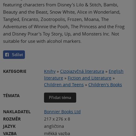
featuring characters from Disney's Lilo & Stitch, Bambi,
Beauty and the Beast, Snow White, Alice in Wonderland,
Tangled, Encanto, Zootropolis, Frozen, Moana, The
Adventures of Winnie the Pooh, The Princess and the Frog
and Disney Pixar's Toy Story, Up, and Monsters Inc. Not
suitable for use with alcohol markers.
Sdílet
KATEGORIE
Knihy
»
Cizojazyčná literatura
»
English
literature
»
Fiction and Literature
»
Children and Teens
»
Children's Books
TÉMATA
Přidat téma
NAKLADATEL
Bonnier Books Ltd
ROZMĚR
217 x 276 x 8
JAZYK
angličtina
VAZBA
měkká vazba