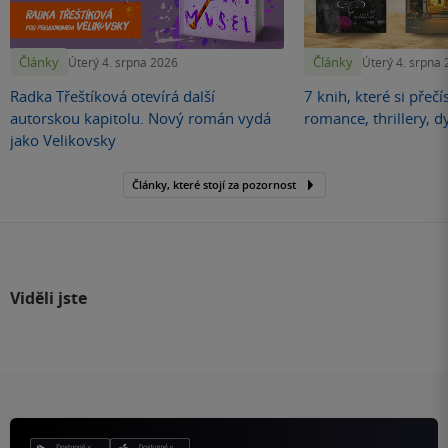
Články
Články
Úterý 4. srpna 2026
Úterý 4. srpna
Radka Třeštíková otevírá další
7 knih, které si přečí
autorskou kapitolu. Nový román vydá
romance, thrillery, d
jako Velikovsky
Články, které stojí za pozornost
Viděli jste