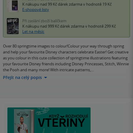
K nákupu nad 99 Kč
dárek zdarma
v hodnotě 19 Kč
E-shopové listy
Při zaslání zboží balíčkem
K nákupu nad 999 Kč
dárek zdarma
v hodnotě 299 Kč
Let na měsíc
Over 80 springtime images to colour!Colour your way through spring
and help your favourite Disney characters celebrate Easter! Get creative
as you colour in this cute collection of springtime illustrations featuring
your favourite Disney friends including Disney Princesses, Stitch, Winnie
the Pooh and many more! With intricate patterns,…
Přejít na celý popis