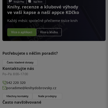
Knihy, recenze a klubové výhody
ve vaší kapse a naší appce KDčko
Každý měsíc společně přečteme tisíce knih
Více o aplikaci
Více o klubu
Potřebujete s něčím poradit?
Často kladené dotazy
Kontaktujte nás
Po–Pá:
8:00–17:00
542 220 320
poradime@knihydobrovsky.cz
Všechny kontakty
Naše prodejny
Často navštěvované