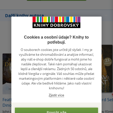
Další knihy autora
Cookies a osobní údaje? Knihy to
potřebují.
O souborech cookies jste určitě již slyšeli. I my je
využíváme ke shromažďování a analýze informací,
aby náš e-shop dobře fungoval a mohli jsme ho
nadále zlepšovat. Také nám pomáhají ukazovat
lepší a cílenější reklamu. Žádných 50 odstínů, ale
klidně Vergilia v originále. Váš souhlas může předat
marketingovým platformám i některé vaše osobní
údaje. Ale vše bedlivě hlídáme. Jako naši vlastní
knihovnu!
Nedostupné
Nedostupné
Zjistit více
Feathered
The Secret History
Klimt: Postcard Se
Dinosaurs
of Sharks
John Long
John Long
John Long
,
Gustav Klimt
Povolit vše