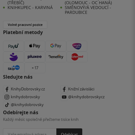
(TŘEBÍČ)
(OLOMOUC - OC HANÁ)
KNIHKUPEC - KARVINÁ
SMĚNOVÝ/Á VEDOUCÍ -
PARDUBICE
Volné pracovní pozice
Platební metody
+ 17
Sledujte nás
KnihyDobrovsky.cz
Knižní závisláci
knihydobrovsky
@knihydobrovskycz
@knihydobrovsky
Odebírejte nás
Každý měsíc společně přečteme tisíce knih
Odebírat