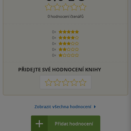
0
hodnocení čtenářů
0×
5 hvězdiček
0×
4 hvězdičky
0×
3 hvězdičky
0×
2 hvězdičky
0×
1 hvezdička
PŘIDEJTE SVÉ HODNOCENÍ KNIHY
1
2
3
4
5
Zobrazit všechna hodnocení
Přidat hodnocení