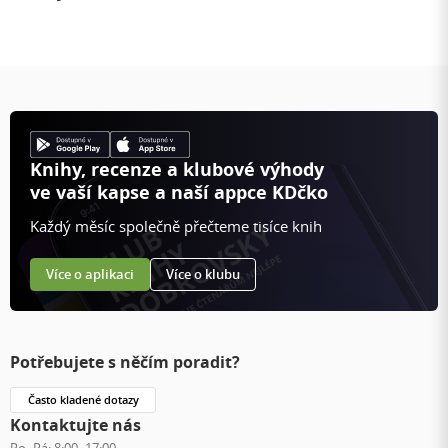
Knihy, recenze a klubové výhody
ve vaší kapse a naší appce KDčko
Každý měsíc společně přečteme tisíce knih
Více o aplikaci
Více o klubu
Potřebujete s něčím poradit?
Často kladené dotazy
Kontaktujte nás
Po–Pá:
8:00–17:00