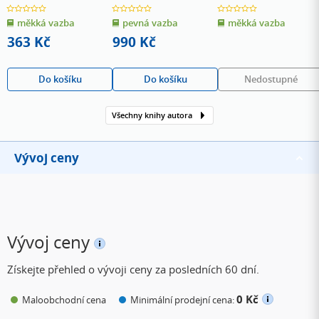
0.0
0.0
0.0
z
z
z
měkká vazba
pevná vazba
měkká vazba
5
5
5
hvězdiček
hvězdiček
hvězdiček
363 Kč
990 Kč
Do košíku
Do košíku
Nedostupné
Všechny knihy autora
Vývoj ceny
Vývoj ceny
Získejte přehled o vývoji ceny za posledních 60 dní.
0 Kč
Maloobchodní cena
Minimální prodejní cena: