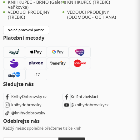
KNIHKUPEC - BRNO (Galerie
KNIHKUPEC (TŘEBÍČ)
Vaňkovka)
VEDOUCÍ PRODEJNY
VEDOUCÍ PRODEJNY
(TŘEBÍČ)
(OLOMOUC - OC HANÁ)
Volné pracovní pozice
Platební metody
+ 17
Sledujte nás
KnihyDobrovsky.cz
Knižní závisláci
knihydobrovsky
@knihydobrovskycz
@knihydobrovsky
Odebírejte nás
Každý měsíc společně přečteme tisíce knih