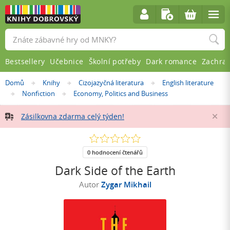
Vyhledávání
Bestsellery
Učebnice
Školní potřeby
Dark romance
Zachra
Nacházíte
Domů
Knihy
Cizojazyčná literatura
English literature
»
»
»
se
Nonfiction
Economy, Politics and Business
»
»
zde:
Zásilkovna zdarma celý týden!
Za
0.0
z
5
0 hodnocení čtenářů
hvězdiček
Dark Side of the Earth
Autor
Zygar Mikhail