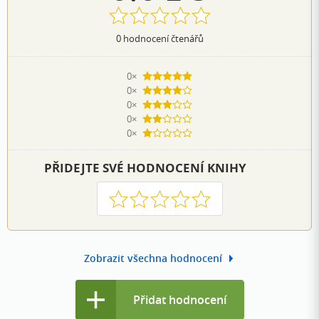
0
hodnocení čtenářů
0×
5 hvězdiček
0×
4 hvězdičky
0×
3 hvězdičky
0×
2 hvězdičky
0×
1 hvezdička
PŘIDEJTE SVÉ HODNOCENÍ KNIHY
1
2
3
4
5
Zobrazit všechna hodnocení
Přidat hodnocení