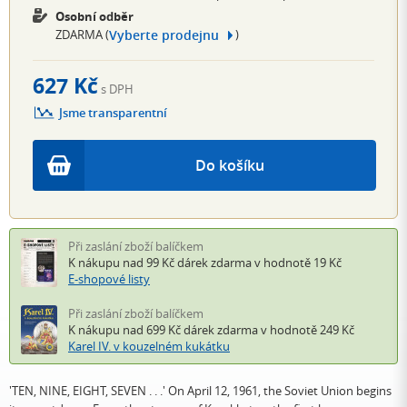
Osobní odběr
Vyberte prodejnu
ZDARMA (
)
627 Kč
s DPH
Jsme transparentní
Do košíku
Při zaslání zboží balíčkem
K nákupu nad 99 Kč
dárek zdarma
v hodnotě 19 Kč
E-shopové listy
Při zaslání zboží balíčkem
K nákupu nad 699 Kč
dárek zdarma
v hodnotě 249 Kč
Karel IV. v kouzelném kukátku
'TEN, NINE, EIGHT, SEVEN . . .' On April 12, 1961, the Soviet Union begins