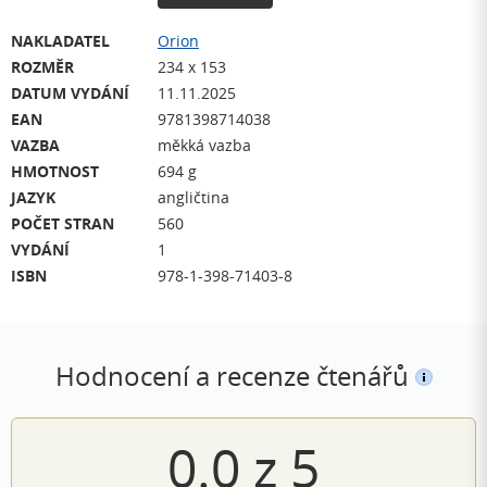
NAKLADATEL
Orion
ROZMĚR
234 x 153
DATUM VYDÁNÍ
11.11.2025
EAN
9781398714038
VAZBA
měkká vazba
HMOTNOST
694 g
JAZYK
angličtina
POČET STRAN
560
VYDÁNÍ
1
ISBN
978-1-398-71403-8
Hodnocení a recenze čtenářů
0.0
z
5