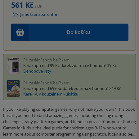
561 Kč
s DPH
Jsme transparentní
Do košíku
Při zaslání zboží balíčkem
K nákupu nad 99 Kč
dárek zdarma
v hodnotě 19 Kč
E-shopové listy
Při zaslání zboží balíčkem
K nákupu nad 699 Kč
dárek zdarma
v hodnotě 249 Kč
Karel IV. v kouzelném kukátku
If you like playing computer games, why not make your own? This book
has all you need to build amazing games, including thrilling racing
challenges, zany platform games, and fiendish puzzles.Computer Coding
Games for Kids is the ideal guide for children ages 9-12 who want to
learn more about computer programming using scratch. It can also be…