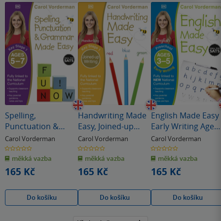
Spelling,
Handwriting Made
English Made Easy
Punctuation &
Easy, Joined-up
Early Writing Ages
Grammar Made
Writing, Ages 5-7
3-5 Preschool
Carol Vorderman
Carol Vorderman
Carol Vorderman
Easy, Ages 5-7 (Key
(Key Stage 1)
0.0
0.0
0.0
z
z
z
Stage 1)
měkká vazba
měkká vazba
měkká vazba
5
5
5
hvězdiček
hvězdiček
hvězdiček
165 Kč
165 Kč
165 Kč
Do košíku
Do košíku
Do košíku