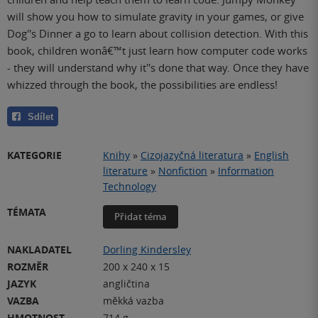
will show you how to simulate gravity in your games, or give
Dog''s Dinner a go to learn about collision detection. With this
book, children wonâ€™t just learn how computer code works
- they will understand why it''s done that way. Once they have
whizzed through the book, the possibilities are endless!
Sdílet
KATEGORIE
Knihy
»
Cizojazyčná literatura
»
English
literature
»
Nonfiction
»
Information
Technology
TÉMATA
Přidat téma
NAKLADATEL
Dorling Kindersley
ROZMĚR
200 x 240 x 15
JAZYK
angličtina
VAZBA
měkká vazba
HMOTNOST
714 g