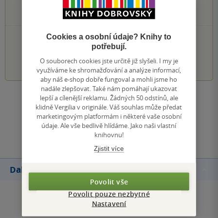
0×
2 hvězdičky
0×
1 hvezdička
PŘIDEJTE SVÉ HODNOCENÍ KNIHY
Cookies a osobní údaje? Knihy to
potřebují.
1
2
3
4
5
O souborech cookies jste určitě již slyšeli. I my je
využíváme ke shromažďování a analýze informací,
aby náš e-shop dobře fungoval a mohli jsme ho
nadále zlepšovat. Také nám pomáhají ukazovat
lepší a cílenější reklamu. Žádných 50 odstínů, ale
Zobrazit všechna hodnocení
klidně Vergilia v originále. Váš souhlas může předat
marketingovým platformám i některé vaše osobní
údaje. Ale vše bedlivě hlídáme. Jako naši vlastní
Přidat hodnocení
knihovnu!
Zjistit více
Další knihy autora
Povolit vše
Povolit pouze nezbytné
Nastavení