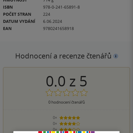
ISBN
978-0-241-65891-8
POČET STRAN
224
DATUM VYDÁNÍ
6.06.2024
EAN
9780241658918
Hodnocení a recenze čtenářů
0.0
z
5
0
hodnocení čtenářů
0×
5 hvězdiček
0×
4 hvězdičky
0×
3 hvězdičky