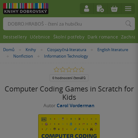
Vyhledávání
Bestsellery
Učebnice
Školní potřeby
Dark romance
Zachra
Nacházíte
Domů
Knihy
Cizojazyčná literatura
English literature
»
»
»
se
Nonfiction
Information Technology
»
»
zde:
0.0
z
5
0 hodnocení čtenářů
hvězdiček
Computer Coding Games in Scratch for
Kids
Autor
Carol Vorderman