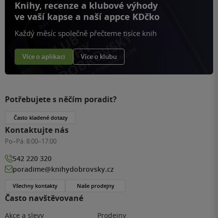
Knihy, recenze a klubové výhody
ve vaší kapse a naší appce KDčko
Každý měsíc společně přečteme tisíce knih
Více o aplikaci
Více o klubu
Potřebujete s něčím poradit?
Často kladené dotazy
Kontaktujte nás
Po–Pá:
8:00–17:00
542 220 320
poradime@knihydobrovsky.cz
Všechny kontakty
Naše prodejny
Často navštěvované
Akce a slevy
Prodejny