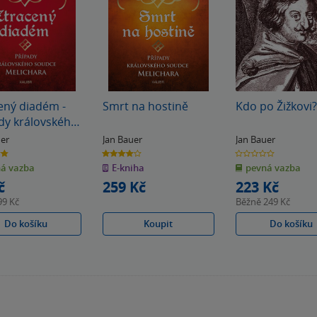
ený diadém -
Smrt na hostině
Kdo po Žižkovi?
dy královského
e Melichara
uer
Jan Bauer
Jan Bauer
4.0
0.0
z
z
á vazba
E-kniha
pevná vazba
5
5
k
hvězdiček
hvězdiček
č
259 Kč
223 Kč
99 Kč
Běžně
249 Kč
Do košíku
Koupit
Do košíku