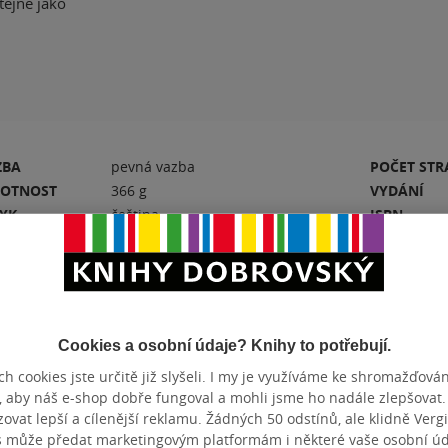
tejně jako
ZBA
pevná vazba
POČET ST
OTNOST
366 g
VYDÁNÍ
ZYK
čeština
ISBN
Hodnocení a recenze čtenářů
Cookies a osobní údaje? Knihy to potřebují.
h cookies jste určitě již slyšeli. I my je využíváme ke shromažďován
, aby náš e-shop dobře fungoval a mohli jsme ho nadále zlepšovat
vat lepší a cílenější reklamu. Žádných 50 odstínů, ale klidně Vergil
s může předat marketingovým platformám i některé vaše osobní úda
PŘIDEJTE SVÉ HODNOCENÍ KNIHY