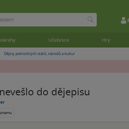
ioknihy
Učebnice
Hry
Dějiny jednotlivých států, národů a kultur
»
 nevešlo do dějepisu
uer
seznamu