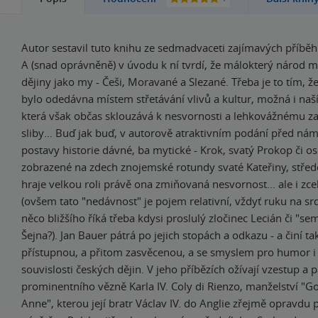
Autor sestavil tuto knihu ze sedmadvaceti zajímavých příběhů
A (snad oprávněně) v úvodu k ní tvrdí, že málokterý národ m
dějiny jako my - Češi, Moravané a Slezané. Třeba je to tím, 
bylo odedávna místem střetávání vlivů a kultur, možná i naší
která však občas sklouzává k nesvornosti a lehkovážnému z
sliby… Buď jak buď, v autorově atraktivním podání před námi
postavy historie dávné, ba mytické - Krok, svatý Prokop či o
zobrazené na zdech znojemské rotundy svaté Kateřiny, střed
hraje velkou roli právě ona zmiňovaná nesvornost… ale i zc
(ovšem tato "nedávnost" je pojem relativní, vždyť ruku na s
něco bližšího říká třeba kdysi proslulý zločinec Lecián či "s
Šejna?). Jan Bauer pátrá po jejich stopách a odkazu - a činí t
přístupnou, a přitom zasvěcenou, a se smyslem pro humor i
souvislosti českých dějin. V jeho příbězích ožívají vzestup a 
prominentního vězně Karla IV. Coly di Rienzo, manželství "
Anne", kterou její bratr Václav IV. do Anglie zřejmě opravdu