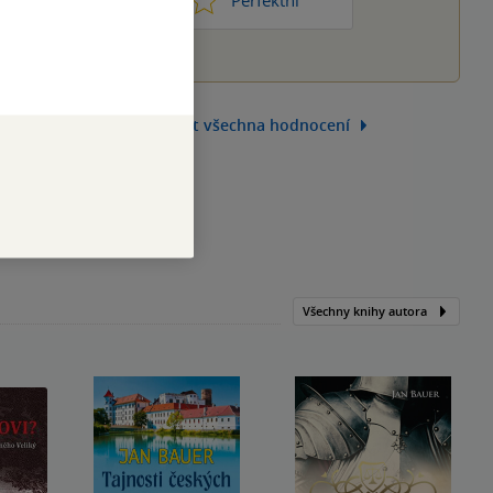
ic moc
Perfektní
Zobrazit všechna hodnocení
Všechny knihy autora