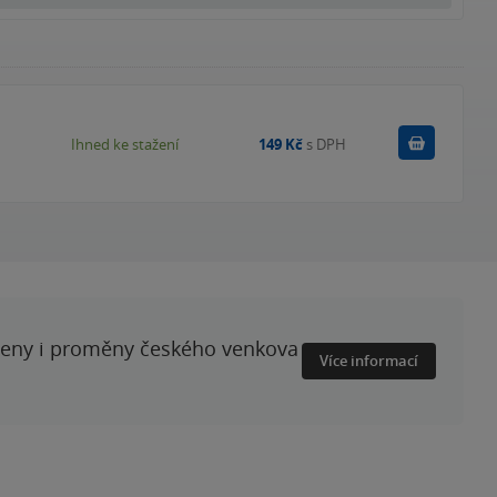
Koupit
Ihned ke stažení
149 Kč
s DPH
ženy i proměny českého venkova
Více informací