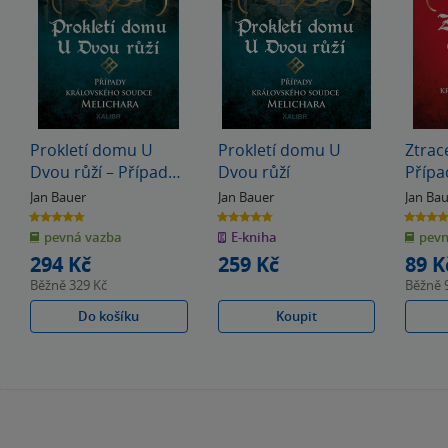
Prokletí domu U
Prokletí domu U
Ztrac
Dvou růží – Případy
Dvou růží
Přípa
královského soudce
soudc
Jan Bauer
Jan Bauer
Jan Ba
Melichara
4.8
4.8
4.8
z
z
z
pevná vazba
E-kniha
pevn
5
5
5
hvězdiček
hvězdiček
hvězdiče
294 Kč
259 Kč
89 K
Běžně
329 Kč
Běžně
Do košíku
Koupit