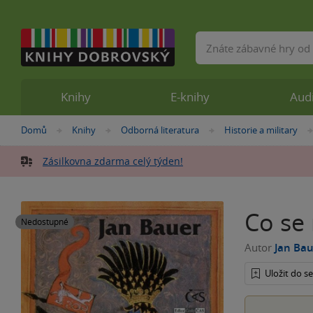
Vyhledávání
Knihy
E-knihy
Aud
Nacházíte
Domů
Knihy
Odborná literatura
Historie a military
»
»
»
se
zde:
Zásilkovna zdarma celý týden!
Co se
Nedostupné
Autor
Jan Ba
Uložit do 