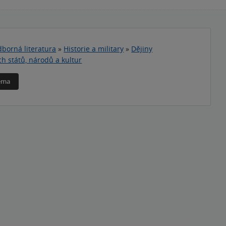
borná literatura
»
Historie a military
»
Dějiny
ch států, národů a kultur
téma