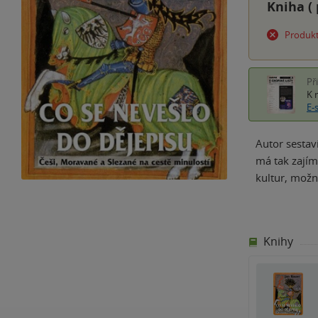
Kniha (
Produkt
Př
K 
E-
Autor sestav
má tak zajím
kultur, možn
Knihy