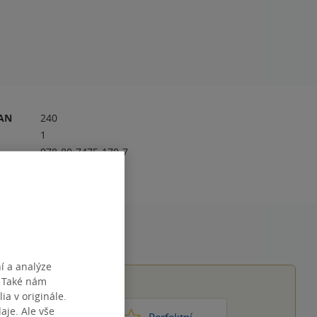
RAN
240
1
978-80-7475-170-7
í a analýze
. Také nám
ia v originále.
je. Ale vše
1
2
3
4
5