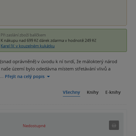
Při zaslání zboží balíčkem
K nákupu nad 699 Kč
dárek zdarma
v hodnotě 249 Kč
Karel IV. v kouzelném kukátku
 (snad oprávněně) v úvodu k ní tvrdí, že málokterý národ
že naše území bylo odedávna místem střetávání vlivů a
a…
Přejít na celý popis
Všechny
Knihy
E-knihy
Nedostu
Nedostupné