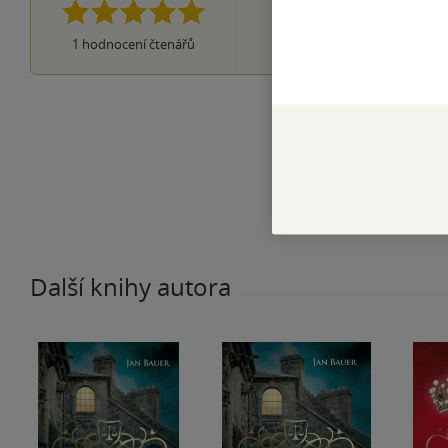
0×
3 hvězdičky
0×
2 hvězdičky
0×
1
hodnocení čtenářů
1 hvezdička
Další knihy autora