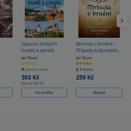
Následu
Tajnosti českých
Mrtvola v brnění –
hradů a zámků
Případy královského
soudce Melichara
Jan Bauer
Jan Bauer
0.0
4.9
z
z
pevná vazba
E-kniha
5
5
hvězdiček
hvězdiček
303 Kč
259 Kč
Běžně
339 Kč
Do košíku
Koupit