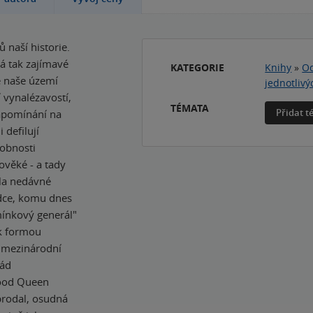
 naší historie.
á tak zajímavé
KATEGORIE
Knihy
»
Od
že naše území
jednotlivý
 vynalézavostí,
TÉMATA
Přidat 
apomínání na
 defilují
sobnosti
ověké - a tady
ela nedávné
rdce, komu dnes
emínkový generál"
ak formou
 mezinárodní
pád
Good Queen
 prodal, osudná