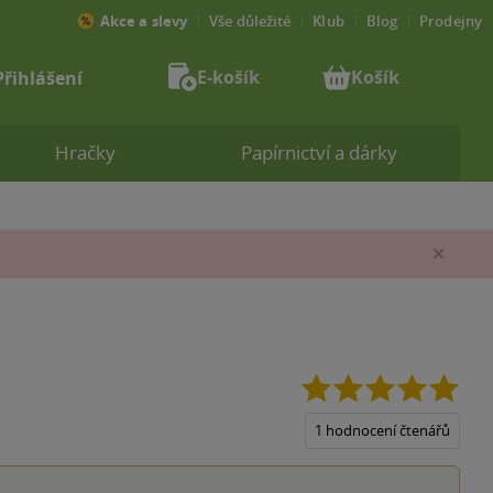
Akce a slevy
Vše důležité
Klub
Blog
Prodejny
E-košík
Košík
Přihlášení
Hračky
Papírnictví a dárky
Zav
5.0
z
5
1 hodnocení čtenářů
hvěz