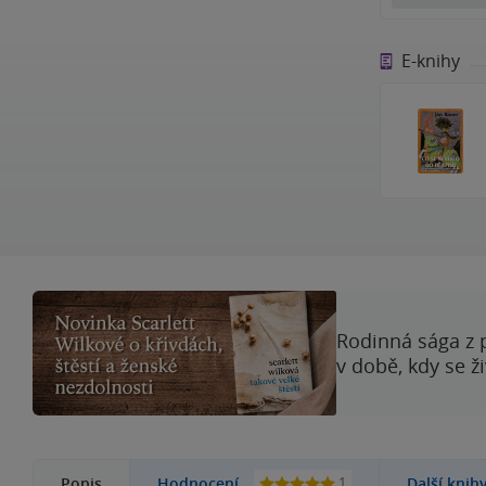
E-knihy
Rodinná sága z 
v době, kdy se ž
1
Popis
Hodnocení
Další knih