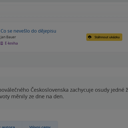
Co se nevešlo do dějepisu
Jan Bauer
Stáhnout ukázku
E-kniha
poválečného Československa zachycuje osudy jedné 
ivoty měnily ze dne na den.
y autora
Vývoj ceny