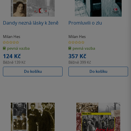
Dandy nezná lásky k ženě
Promluvili o zlu
Milan Hes
Milan Hes
0.0
0.0
z
z
pevná vazba
pevná vazba
5
5
hvězdiček
hvězdiček
124 Kč
357 Kč
Běžně
139 Kč
Běžně
399 Kč
Do košíku
Do košíku