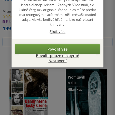
lepší a cílenější reklamu. Žádných 50 odstínů, ale
klidně Vergilia v originále. Váš souhlas může předat
Milan Hes
Milan Hes
marketingovým platformám i některé vaše osobní
0.0
0.0
z
z
údaje. Ale vše bedlivě hlídáme. Jako naši vlastní
E-kniha
E-kniha
5
5
knihovnu!
hvězdiček
hvězdiček
199 Kč
99 Kč
Zjistit více
Koupit
Koupit
Povolit vše
Povolit pouze nezbytné
Nastavení