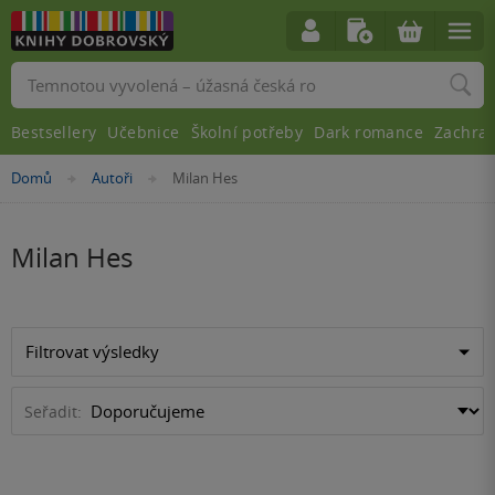
Vyhledávání
Bestsellery
Učebnice
Školní potřeby
Dark romance
Zachra
Nacházíte
Domů
Autoři
Milan Hes
»
»
se
zde:
Milan Hes
Filtrovat výsledky
Seřadit: