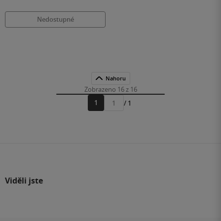
Nedostupné
Nahoru
Zobrazeno 16 z 16
1
/ 1
Přejít
na
stránku
Viděli jste