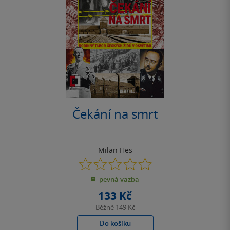
Čekání na smrt
Milan Hes
0.0
z
pevná vazba
5
hvězdiček
133 Kč
Běžně
149 Kč
Do košíku