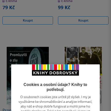
E-kniha
E-kniha
5
5
hvězdiček
hvězdiček
79 Kč
99 Kč
Koupit
Koupit
Cookies a osobní údaje? Knihy to
potřebují.
O souborech cookies jste určitě již slyšeli. I my je
využíváme ke shromažďování a analýze informací,
aby náš e-shop dobře fungoval a mohli jsme ho
Promluvili o zlu
Dny strachu
nadále zlepšovat. Také nám pomáhají ukazovat