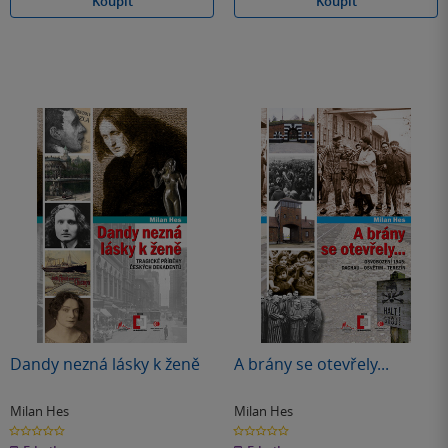
Koupit
Koupit
Dandy nezná lásky k ženě
A brány se otevřely...
Milan Hes
Milan Hes
0.0
0.0
z
z