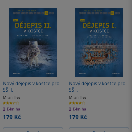
Nový dějepis v kostce pro
Nový dějepis v kostce pro
SŠ II.
SŠ I.
Milan Hes
Milan Hes
3.3
4.0
z
z
E-kniha
E-kniha
5
5
hvězdiček
hvězdiček
179 Kč
179 Kč