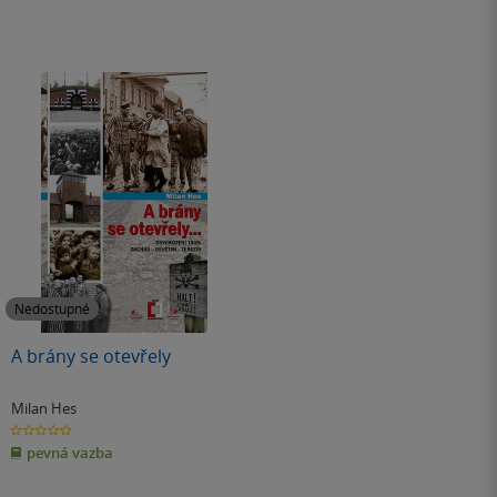
Nedostupné
A brány se otevřely
Milan Hes
0.0
z
pevná vazba
5
hvězdiček