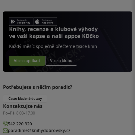
Knihy, recenze a klubové výhody
ve vaší kapse a naší appce KDčko
Každý měsíc společně přečteme tisíce knih
Více o aplikaci
Více o klubu
Potřebujete s něčím poradit?
Často kladené dotazy
Kontaktujte nás
Po–Pá:
8:00–17:00
542 220 320
poradime@knihydobrovsky.cz