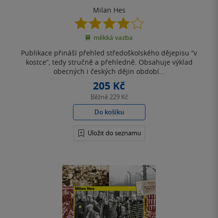
Milan Hes
4.0
z
měkká vazba
5
hvězdiček
Publikace přináší přehled středoškolského dějepisu “v
kostce”, tedy stručně a přehledně. Obsahuje výklad
obecných i českých dějin období...
205 Kč
Běžně
229 Kč
Do košíku
Uložit do seznamu