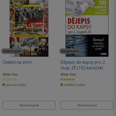
Nedostupné
Nedostupné
Čekání na smrt
Dějepis do kapsy pro 2.
stup. ZŠ (192 kartiček)
Milan Hes
Milan Hes
0.0
5.0
z
z
pevná vazba
měkká vazba
5
5
hvězdiček
hvězdiček
Nedostupné
Nedostupné