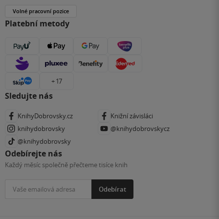
Volné pracovní pozice
Platební metody
+ 17
Sledujte nás
KnihyDobrovsky.cz
Knižní závisláci
knihydobrovsky
@knihydobrovskycz
@knihydobrovsky
Odebírejte nás
Každý měsíc společně přečteme tisíce knih
Odebírat