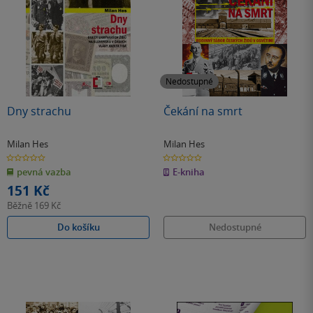
Nedostupné
Dny strachu
Čekání na smrt
Milan Hes
Milan Hes
0.0
0.0
z
z
pevná vazba
E-kniha
5
5
hvězdiček
hvězdiček
151 Kč
Běžně
169 Kč
Do košíku
Nedostupné