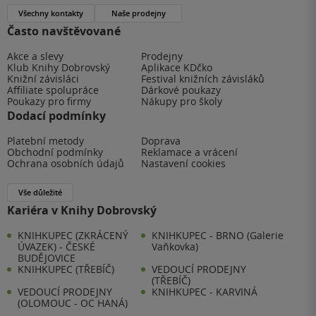
Všechny kontakty
Naše prodejny
Často navštěvované
Akce a slevy
Prodejny
Klub Knihy Dobrovský
Aplikace KDčko
Knižní závisláci
Festival knižních závisláků
Affiliate spolupráce
Dárkové poukazy
Poukazy pro firmy
Nákupy pro školy
Dodací podmínky
Platební metody
Doprava
Obchodní podmínky
Reklamace a vrácení
Ochrana osobních údajů
Nastavení cookies
Vše důležité
Kariéra v Knihy Dobrovský
KNIHKUPEC (ZKRÁCENÝ
KNIHKUPEC - BRNO (Galerie
ÚVAZEK) - ČESKÉ
Vaňkovka)
BUDĚJOVICE
KNIHKUPEC (TŘEBÍČ)
VEDOUCÍ PRODEJNY
(TŘEBÍČ)
VEDOUCÍ PRODEJNY
KNIHKUPEC - KARVINÁ
(OLOMOUC - OC HANÁ)