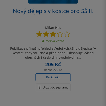
Nový dějepis v kostce pro SŠ II.
Milan Hes
3.3
z
měkká vazba
5
hvězdiček
Publikace přináší přehled středoškolského dějepisu “v
kostce”, tedy stručně a přehledně. Obsahuje výklad
obecných i českých novodobých a...
205 Kč
Běžně
229 Kč
Do košíku
Uložit do seznamu