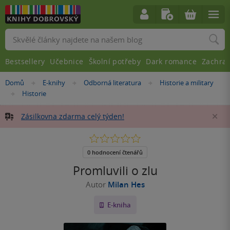
Vyhledávání
Bestsellery
Učebnice
Školní potřeby
Dark romance
Zachra
Nacházíte
Domů
E-knihy
Odborná literatura
Historie a military
»
»
»
se
Historie
»
zde:
Zásilkovna zdarma celý týden!
Za
0.0
z
5
0 hodnocení čtenářů
hvězdiček
Promluvili o zlu
Autor
Milan Hes
E-kniha