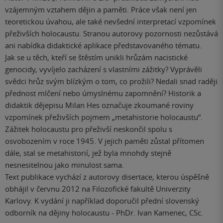
vzájemným vztahem dějin a paměti. Práce však není jen
teoretickou úvahou, ale také nevšední interpretací vzpomínek
přeživších holocaustu. Stranou autorovy pozornosti nezůstává
ani nabídka didaktické aplikace představovaného tématu.
Jak se u těch, kteří se štěstím unikli hrůzám nacistické
genocidy, vyvíjelo zacházení s vlastními zážitky? Vyprávěli
svědci hrůz svým blízkým o tom, co prožili? Nedali snad raději
přednost mlčení nebo úmyslnému zapomnění? Historik a
didaktik dějepisu Milan Hes označuje zkoumané roviny
vzpomínek přeživších pojmem „metahistorie holocaustu“.
Zážitek holocaustu pro přeživší neskončil spolu s
osvobozením v roce 1945. V jejich paměti zůstal přítomen
dále, stal se metahistorií, jež byla mnohdy stejně
nesnesitelnou jako minulost sama.
Text publikace vychází z autorovy disertace, kterou úspěšně
obhájil v červnu 2012 na Filozofické fakultě Univerzity
Karlovy. K vydání ji například doporučil přední slovenský
odborník na dějiny holocaustu - PhDr. Ivan Kamenec, CSc.