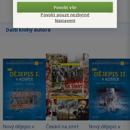
Přidat hodnocení
Povolit vše
Povolit pouze nezbytné
Nastavení
Další knihy autora
Nový dějepis v
Čekání na smrt
Nový dějepis v