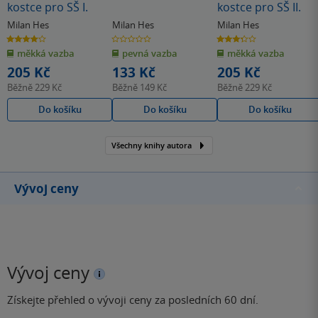
kostce pro SŠ I.
kostce pro SŠ II.
Milan Hes
Milan Hes
Milan Hes
4.0
0.0
3.3
z
z
z
měkká vazba
pevná vazba
měkká vazba
5
5
5
hvězdiček
hvězdiček
hvězdiček
205 Kč
133 Kč
205 Kč
Běžně
229 Kč
Běžně
149 Kč
Běžně
229 Kč
Do košíku
Do košíku
Do košíku
Všechny knihy autora
Vývoj ceny
Vývoj ceny
Získejte přehled o vývoji ceny za posledních 60 dní.