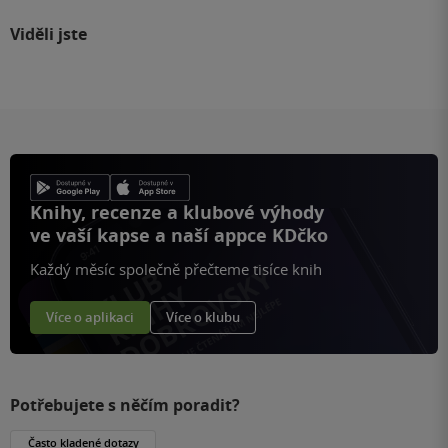
Viděli jste
Knihy, recenze a klubové výhody
ve vaší kapse a naší appce KDčko
Každý měsíc společně přečteme tisíce knih
Více o aplikaci
Více o klubu
Potřebujete s něčím poradit?
Často kladené dotazy