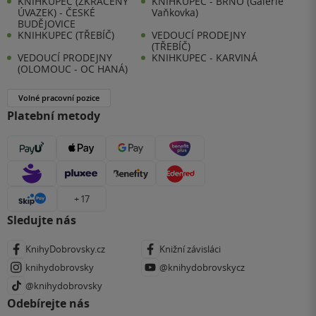
KNIHKUPEC (ZKRÁCENÝ
KNIHKUPEC - BRNO (Galerie
ÚVAZEK) - ČESKÉ
Vaňkovka)
BUDĚJOVICE
KNIHKUPEC (TŘEBÍČ)
VEDOUCÍ PRODEJNY
(TŘEBÍČ)
VEDOUCÍ PRODEJNY
KNIHKUPEC - KARVINÁ
(OLOMOUC - OC HANÁ)
Volné pracovní pozice
Platební metody
+ 17
Sledujte nás
KnihyDobrovsky.cz
Knižní závisláci
knihydobrovsky
@knihydobrovskycz
@knihydobrovsky
Odebírejte nás