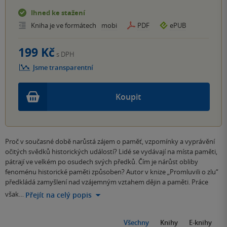
Ihned ke stažení
Kniha je ve formátech
mobi
PDF
ePUB
199 Kč
s DPH
Jsme transparentní
Koupit
Proč v současné době narůstá zájem o paměť, vzpomínky a vyprávění
očitých svědků historických událostí? Lidé se vydávají na místa paměti,
pátrají ve velkém po osudech svých předků. Čím je nárůst obliby
fenoménu historické paměti způsoben? Autor v knize „Promluvili o zlu“
předkládá zamyšlení nad vzájemným vztahem dějin a paměti. Práce
však…
Přejít na celý popis
Všechny
Knihy
E-knihy