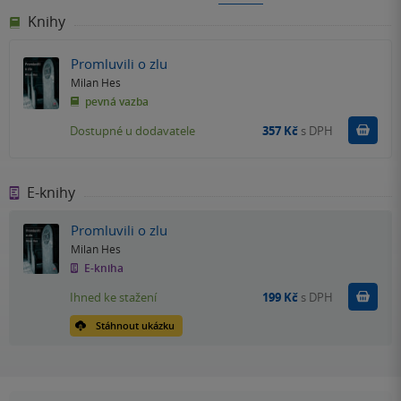
Knihy
Promluvili o zlu
Milan Hes
pevná vazba
Do k
Dostupné u dodavatele
357 Kč
s DPH
E-knihy
Promluvili o zlu
Milan Hes
E-kniha
Koupit
Ihned ke stažení
199 Kč
s DPH
Stáhnout ukázku