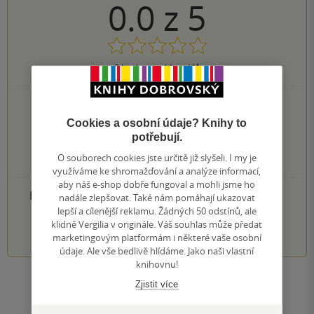
0.0
z
5
0
hodnocení čtenářů
0×
5 hvězdiček
0×
4 hvězdičky
Cookies a osobní údaje? Knihy to
0×
3 hvězdičky
potřebují.
0×
2 hvězdičky
O souborech cookies jste určitě již slyšeli. I my je
0×
1 hvezdička
využíváme ke shromažďování a analýze informací,
aby náš e-shop dobře fungoval a mohli jsme ho
PŘIDEJTE SVÉ HODNOCENÍ PRODUKTU
nadále zlepšovat. Také nám pomáhají ukazovat
lepší a cílenější reklamu. Žádných 50 odstínů, ale
klidně Vergilia v originále. Váš souhlas může předat
1
2
3
4
5
marketingovým platformám i některé vaše osobní
údaje. Ale vše bedlivě hlídáme. Jako naši vlastní
knihovnu!
Zobrazit všechna hodnocení
Zjistit více