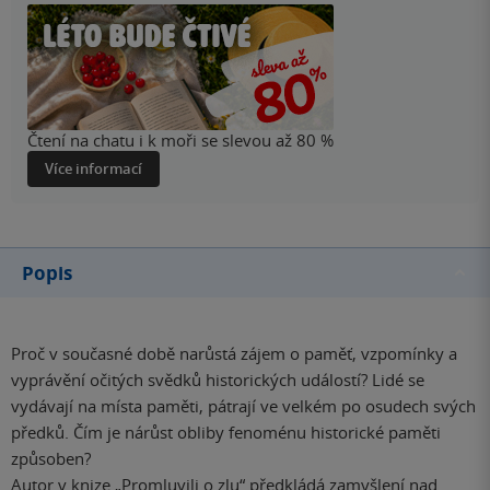
Čtení na chatu i k moři se slevou až 80 %
Více informací
Popis
Proč v současné době narůstá zájem o paměť, vzpomínky a
vyprávění očitých svědků historických událostí? Lidé se
vydávají na místa paměti, pátrají ve velkém po osudech svých
předků. Čím je nárůst obliby fenoménu historické paměti
způsoben?
Autor v knize „Promluvili o zlu“ předkládá zamyšlení nad