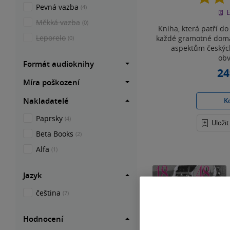
Pevná vazba
(4)
E
Měkká vazba
(0)
Kniha, která patří d
Leporelo
každé gramotné domá
(0)
aspektům českých
obv
Formát audioknihy
24
Míra poškození
Nakladatelé
K
Paprsky
(4)
Uloži
Beta Books
(2)
Alfa
(1)
Jazyk
čeština
(7)
Hodnocení