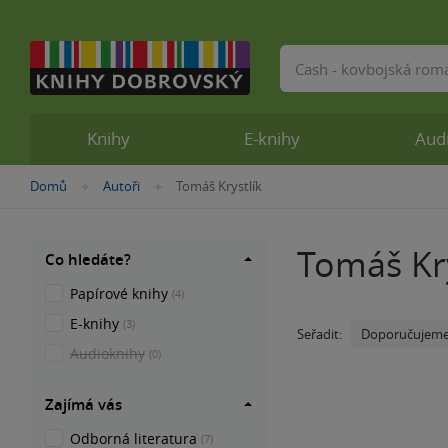
Vyhledávání
Knihy
E-knihy
Aud
Nacházíte
Domů
Autoři
Tomáš Krystlík
»
»
se
zde:
Tomáš Kry
Co hledáte?
Papírové knihy
(4)
E-knihy
(3)
Doporučujem
Seřadit:
Audioknihy
(0)
Zajímá vás
Odborná literatura
(7)