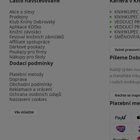
Často navštěvované
Kariéra v K
Akce a slevy
KNIHKUPEC -
Prodejny
KNIHKUPEC 
Klub Knihy Dobrovský
VEDOUCÍ PR
Aplikace KDčko
VEDOUCÍ PR
Knižní závisláci
KNIHKUPEC 
Festival knižních závisláků
SMĚNOVÝ/Á 
Affiliate spolupráce
Dárkové poukazy
Volné pracovní
Poukazy pro firmy
Nákupy pro školy
Píšeme Dobr
Dodací podmínky
Každý týden nov
Platební metody
a čtenářské tri
Doprava
i našich knihkup
Obchodní podmínky
Reklamace a vrácení
Ochrana osobních údajů
Nechte se inspi
Nastavení cookies
Platební m
Vše důležité