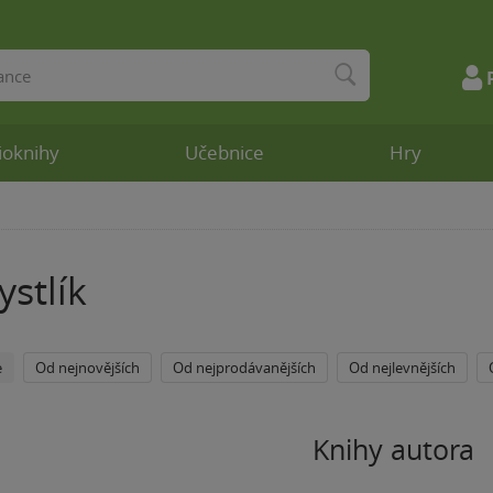
ioknihy
Učebnice
Hry
stlík
e
Od nejnovějších
Od nejprodávanějších
Od nejlevnějších
Knihy autora