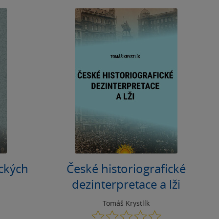
ických
České historiografické
dezinterpretace a lži
Tomáš Krystlík
0.0