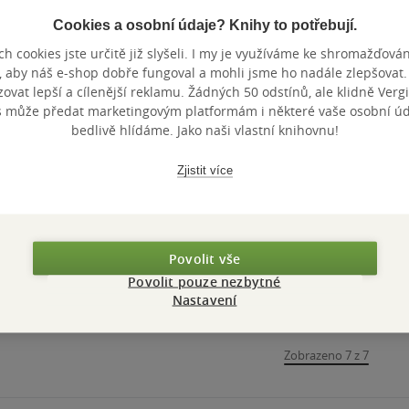
Cookies a osobní údaje? Knihy to potřebují.
h cookies jste určitě již slyšeli. I my je využíváme ke shromažďován
Nedostupné
Nedostupné
Nedostupné
, aby náš e-shop dobře fungoval a mohli jsme ho nadále zlepšovat
vat lepší a cílenější reklamu. Žádných 50 odstínů, ale klidně Vergil
Zamlčené dějiny 2
Co v českém
Zamlčené 
s může předat marketingovým platformám i některé vaše osobní úda
dějepisu chybí
bedlivě hlídáme. Jako naši vlastní knihovnu!
Tomáš Krystlík
Tomáš Krystlík
Tomáš Krystl
0.0
0.0
0.0
z
z
z
Zjistit více
pevná vazba
pevná vazba
pevná va
5
5
5
hvězdiček
hvězdiček
hvězdiček
Nedostupné
Nedostupné
Nedos
Povolit vše
Povolit pouze nezbytné
Nastavení
Zobrazeno 7 z 7