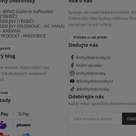
nihy Dobrovský
Více o nás
 BRNO (Galerie Vaňkovka)
Spojuje nás nejen láska ke knihám. K
(TŘEBÍČ)
Dobrovský vždy budou rodinnou firm
ODEJNY (TŘEBÍČ)
pamatuje na své kořeny.
ODEJNY (OLOMOUC - OC HANÁ)
- KARVINÁ
VEDOUCÍ - PARDUBICE
Přečtěte si náš příběh
Sledujte nás
 pozice
ý blog
KnihyDobrovsky.cz
Knižní závisláci
é recenze, doporučení, tipy
knihydobrovsky
ky. Od zkušených redaktorů
ců.
@knihydobrovskycz
@knihydobrovsky
rovat
Odebírejte nás
etody
Každý měsíc společně přečteme tisíce
Odeb