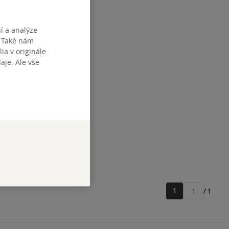
í a analýze
. Také nám
ia v originále.
dějiny 2
je. Ale vše
ík
zba
tupné
1
/ 1
Přejít
na
stránku