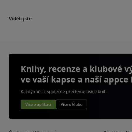
Viděli jste
Knihy, recenze a klubové 
ve vaší kapse a naší appce
Každý měsíc společně přečteme tisíce knih
Více o aplikaci
Více o klubu