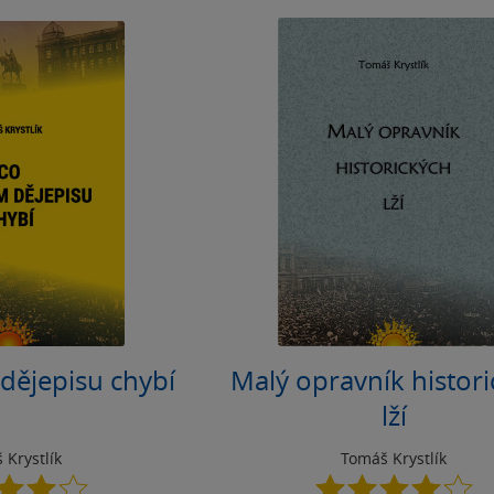
dějepisu chybí
Malý opravník histor
lží
 Krystlík
Tomáš Krystlík
4.0
4.0