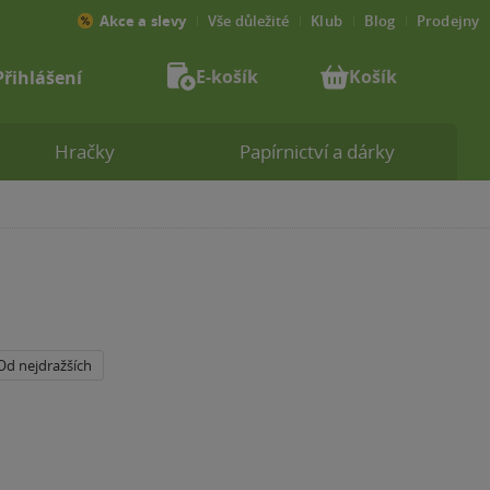
Akce a slevy
Vše důležité
Klub
Blog
Prodejny
E-košík
Košík
Přihlášení
Hračky
Papírnictví a dárky
Od nejdražších