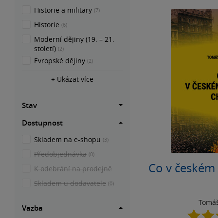
Historie a military
(7)
Historie
(6)
Moderní dějiny (19. – 21.
století)
(2)
Evropské dějiny
(2)
+ Ukázat více
Stav
Dostupnost
Skladem na e-shopu
(3)
Předobjednávka
(0)
Co v českém 
K odebrání na prodejně
Skladem u dodavatele
(0)
Tomáš
Vazba