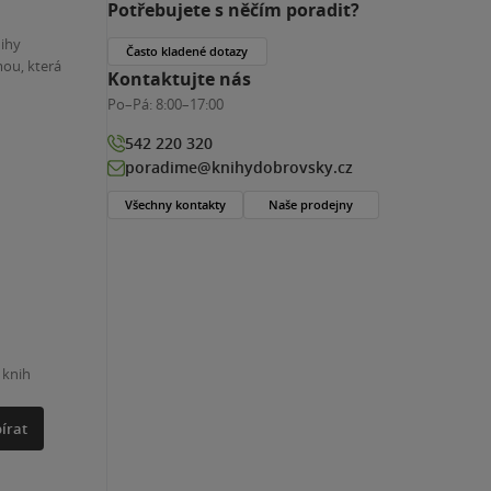
Potřebujete s něčím poradit?
nihy
Často kladené dotazy
ou, která
Kontaktujte nás
Po–Pá:
8:00–17:00
542 220 320
poradime@knihydobrovsky.cz
Všechny kontakty
Naše prodejny
 knih
írat