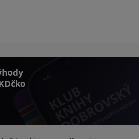
výhody
 KDčko