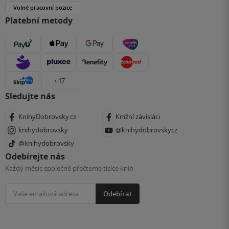
Volné pracovní pozice
Platební metody
+ 17
Sledujte nás
KnihyDobrovsky.cz
Knižní závisláci
knihydobrovsky
@knihydobrovskycz
@knihydobrovsky
Odebírejte nás
Každý měsíc společně přečteme tisíce knih
Odebírat