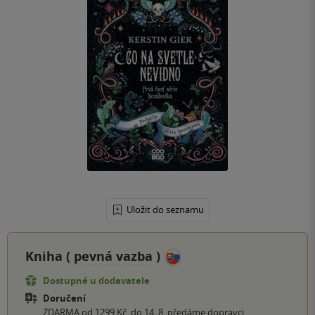
Uložit do seznamu
Kniha (
pevná vazba
)
Dostupné u dodavatele
Doručení
ZDARMA od 1299 Kč, do 14. 8. předáme dopravci