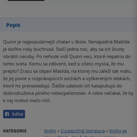
Popis
Quinn je najpopulárnejší chalan v škole. Nenápadná Matilda
je doňho roky buchnutá. Stačí jedna noc, aby sa ich životy
obrátili naruby. Po nehode vidí Quinn veci, ktoré nepatria do
tohto sveta. Komu sa zdôveriť, keď si všetci myslia, že mu
preplo? Zrazu sa objaví Matilda, na ktorej mu záleží tak málo,
že jej povie o rozprávajúcich sochách a vyškerených lebkách,
ktoré ho prenasledujú. Ďalšie udalosti ich katapultujú do
dobrodružstva plného nebezpečenstiev. A nikto nečakal, že by
k nej mohol niečo cítiť...
Sdílet
KATEGORIE
Knihy
»
Cizojazyčná literatura
»
Knihy ve