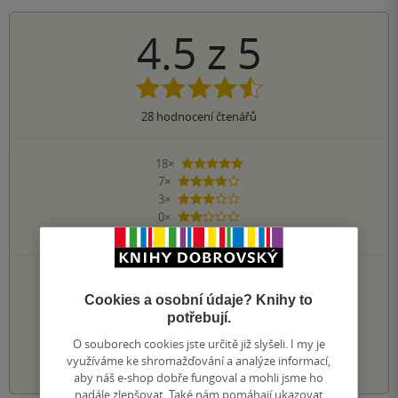
4.5
z
5
28
hodnocení čtenářů
18×
5 hvězdiček
7×
4 hvězdičky
3×
3 hvězdičky
0×
2 hvězdičky
0×
1 hvezdička
PŘIDEJTE SVÉ HODNOCENÍ KNIHY
Cookies a osobní údaje? Knihy to
Hodnocení našich knihkupců: 0.0 z 5
potřebují.
O souborech cookies jste určitě již slyšeli. I my je
1
2
3
4
5
využíváme ke shromažďování a analýze informací,
aby náš e-shop dobře fungoval a mohli jsme ho
nadále zlepšovat. Také nám pomáhají ukazovat