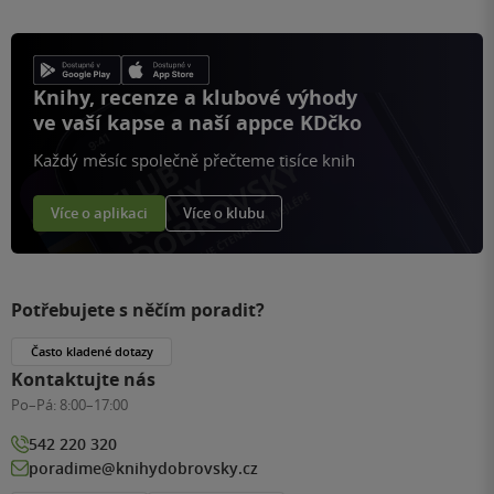
Knihy, recenze a klubové výhody
ve vaší kapse a naší appce KDčko
Každý měsíc společně přečteme tisíce knih
Více o aplikaci
Více o klubu
Potřebujete s něčím poradit?
Často kladené dotazy
Kontaktujte nás
Po–Pá:
8:00–17:00
542 220 320
poradime@knihydobrovsky.cz