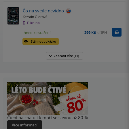
Čo na svetle nevidno
Kerstin Gierová
E-kniha
Koupit
Ihned ke stažení
299 Kč
s DPH
Stáhnout ukázku
Zobrazit
více
(+1)
Čtení na chatu i k moři se slevou až 80 %
Více informací