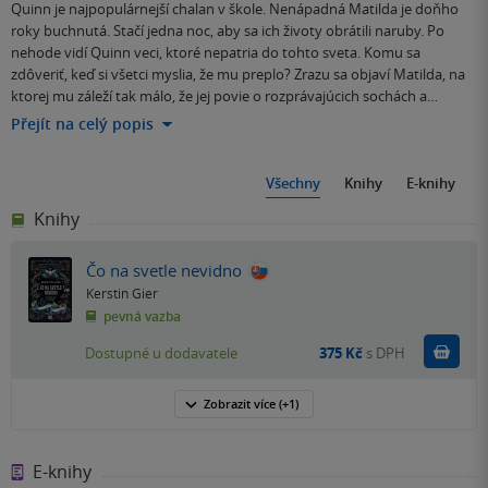
Quinn je najpopulárnejší chalan v škole. Nenápadná Matilda je doňho
roky buchnutá. Stačí jedna noc, aby sa ich životy obrátili naruby. Po
nehode vidí Quinn veci, ktoré nepatria do tohto sveta. Komu sa
zdôveriť, keď si všetci myslia, že mu preplo? Zrazu sa objaví Matilda, na
ktorej mu záleží tak málo, že jej povie o rozprávajúcich sochách a…
Přejít na celý popis
Všechny
Knihy
E-knihy
Knihy
Čo na svetle nevidno
Kerstin Gier
pevná vazba
Do k
Dostupné u dodavatele
375 Kč
s DPH
Zobrazit
více
(+1)
E-knihy