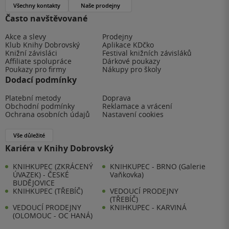
Všechny kontakty
Naše prodejny
Často navštěvované
Akce a slevy
Prodejny
Klub Knihy Dobrovský
Aplikace KDčko
Knižní závisláci
Festival knižních závisláků
Affiliate spolupráce
Dárkové poukazy
Poukazy pro firmy
Nákupy pro školy
Dodací podmínky
Platební metody
Doprava
Obchodní podmínky
Reklamace a vrácení
Ochrana osobních údajů
Nastavení cookies
Vše důležité
Kariéra v Knihy Dobrovský
KNIHKUPEC (ZKRÁCENÝ
KNIHKUPEC - BRNO (Galerie
ÚVAZEK) - ČESKÉ
Vaňkovka)
BUDĚJOVICE
KNIHKUPEC (TŘEBÍČ)
VEDOUCÍ PRODEJNY
(TŘEBÍČ)
VEDOUCÍ PRODEJNY
KNIHKUPEC - KARVINÁ
(OLOMOUC - OC HANÁ)