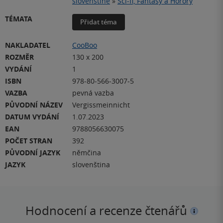
slovenštině
»
Sci-fi, Fantasy a Horory
TÉMATA
Přidat téma
NAKLADATEL
CooBoo
ROZMĚR
130 x 200
VYDÁNÍ
1
ISBN
978-80-566-3007-5
VAZBA
pevná vazba
PŮVODNÍ NÁZEV
Vergissmeinnicht
DATUM VYDÁNÍ
1.07.2023
EAN
9788056630075
POČET STRAN
392
PŮVODNÍ JAZYK
němčina
JAZYK
slovenština
Hodnocení a recenze čtenářů