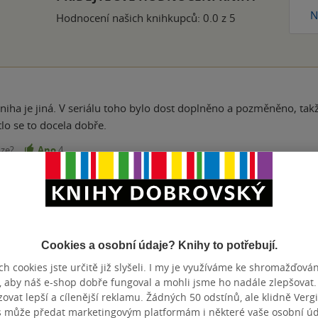
N
Hodnocení našich knihkupců: 0.0 z 5
 kniha je jiná. V seriálu toho bylo dost doplněno a pozměněno, tak
tlo se to docela dobře.
nze?
Ano
4
Cookies a osobní údaje? Knihy to potřebují.
Přidat hodnocení
h cookies jste určitě již slyšeli. I my je využíváme ke shromažďován
, aby náš e-shop dobře fungoval a mohli jsme ho nadále zlepšovat
vat lepší a cílenější reklamu. Žádných 50 odstínů, ale klidně Vergil
s může předat marketingovým platformám i některé vaše osobní úda