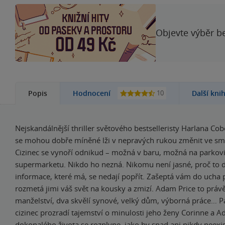
Objevte výběr be
10
Popis
Hodnocení
Další kni
Nejskandálnější thriller světového bestselleristy Harlana Co
se mohou dobře míněné lži v nepravých rukou změnit ve smrt
Cizinec se vynoří odnikud – možná v baru, možná na parkovi
supermarketu. Nikdo ho nezná. Nikomu není jasné, proč to d
informace, které má, se nedají popřít. Zašeptá vám do ucha p
rozmetá jimi váš svět na kousky a zmizí. Adam Price to právě 
manželství, dva skvělí synové, velký dům, výborná práce… 
cizinec prozradí tajemství o minulosti jeho ženy Corinne a 
dokonalého života se rozplyne, jako by snad ani nikdy neexi