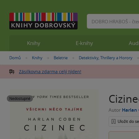
Vyhledávání
Knihy
E-knihy
Aud
Nacházíte
Domů
Knihy
Beletrie
Detektivky, Thrillery a Horory
»
»
»
se
zde:
Zásilkovna zdarma celý týden!
Cizine
Nedostupné
Autor
Harlan
Uložit do 