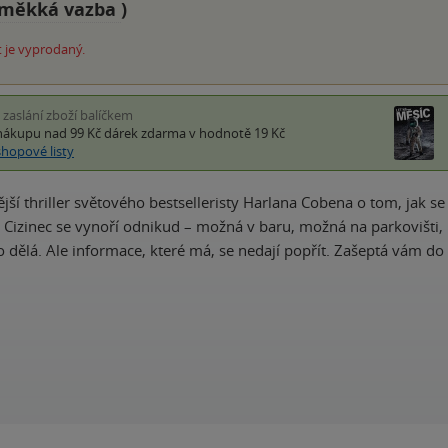
měkká vazba
)
 je vyprodaný.
i zaslání zboží balíčkem
nákupu nad 99 Kč
dárek zdarma
v hodnotě 19 Kč
shopové listy
jší thriller světového bestselleristy Harlana Cobena o tom, jak
i. Cizinec se vynoří odnikud – možná v baru, možná na parkoviš
to dělá. Ale informace, které má, se nedají popřít. Zašeptá vám d