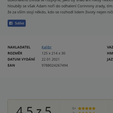
hlouběji se však Adam noří do odhalení Corinniny zrady, tím
že za vším stojí někdo, kdo se rozhodl lidem životy nejen ničit
Sdílet
NAKLADATEL
Kalibr
VA
ROZMĚR
125 x 214 x 30
HM
DATUM VYDÁNÍ
22.01.2021
JA
EAN
9788024267494
4.5
z
5
6×
5 hvězdiček