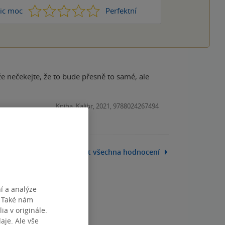
1
2
3
4
5
ic moc
Perfektní
že nečekejte, že to bude přesně to samé, ale
Kniha, Kalibr, 2021, 9788024267494
Zobrazit všechna hodnocení
í a analýze
. Také nám
ia v originále.
je. Ale vše