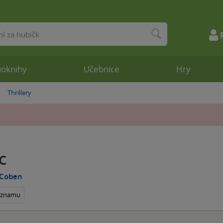
ioknihy
Učebnice
Hry
Thrillery
»
c
 Coben
seznamu