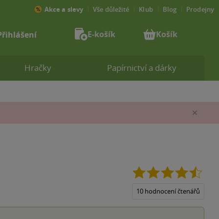
Akce a slevy
Vše důležité
Klub
Blog
Prodejny
E-košík
Košík
Přihlášení
Hračky
Papírnictví a dárky
Zav
4.5
z
5
10 hodnocení čtenářů
hvězd