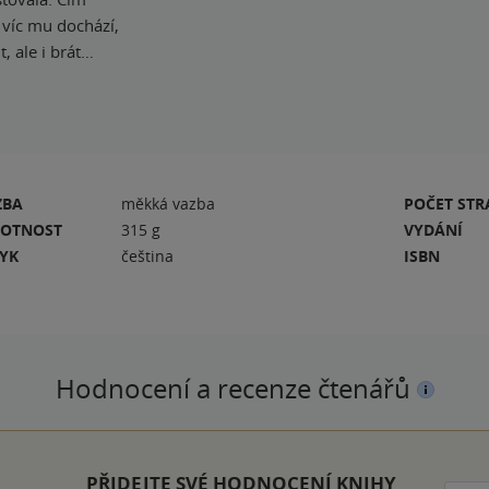
 víc mu dochází,
, ale i brát…
ZBA
měkká vazba
POČET ST
OTNOST
315 g
VYDÁNÍ
ZYK
čeština
ISBN
Hodnocení a recenze čtenářů
PŘIDEJTE SVÉ HODNOCENÍ KNIHY