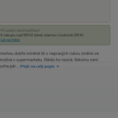
Při zaslání zboží balíčkem
K nákupu nad 999 Kč
dárek zdarma
v hodnotě 299 Kč
Let na měsíc
 se mohou dobře míněné lži v nepravých rukou změnit ve
ti, možná v supermarketu. Nikdo ho nezná. Nikomu není
o ucha pár…
Přejít na celý popis