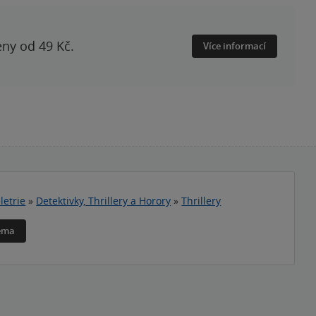
eny od 49 Kč.
Více informací
letrie
»
Detektivky, Thrillery a Horory
»
Thrillery
téma