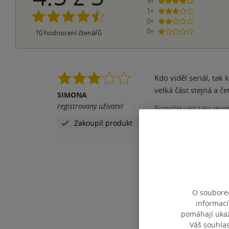
3×
4 hvězdičky
1×
3 hvězdičky
0×
2 hvězdičky
0×
10
hodnocení čtenářů
1 hvezdička
Kdo viděl seriál, tak
velká část stejná a če
SIMONA
registrovaný uživatel
Pomohla vám tato rece
Zakoupil produkt
O souborec
informací
pomáhají ukazo
Váš souhla