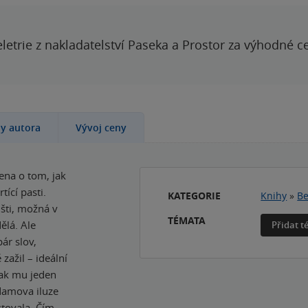
letrie z nakladatelství Paseka a Prostor za výhodné c
hy autora
Vývoj ceny
bena o tom, jak
ící pasti.
KATEGORIE
Knihy
»
Be
šti, možná v
TÉMATA
ělá. Ale
Přidat 
ár slov,
zažil – ideální
Pak mu jeden
Adamova iluze
stovala. Čím