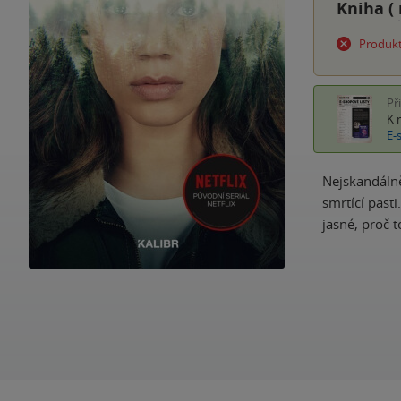
Kniha (
Produkt
Př
K 
E-
Nejskandálně
smrtící past
jasné, proč 