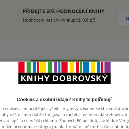
PŘIDEJTE SVÉ HODNOCENÍ KNIHY
N
Hodnocení našich knihkupců: 0.0 z 5
Přidat hodnocení
Cookies a osobní údaje? Knihy to potřebují.
h cookies jste určitě již slyšeli. I my je využíváme ke shromažďován
, aby náš e-shop dobře fungoval a mohli jsme ho nadále zlepšovat
vat lepší a cílenější reklamu. Žádných 50 odstínů, ale klidně Vergil
s může předat marketingovým platformám i některé vaše osobní úda