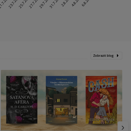
Zobrazit blog
N
p
Násled