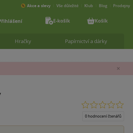
Akce a slevy
Vše důležité
Klub
Blog
Prodejny
E-košík
Košík
Přihlášení
Hračky
Papírnictví a dárky
Zav
ý
0.0
z
5
0 hodnocení čtenářů
hvěz