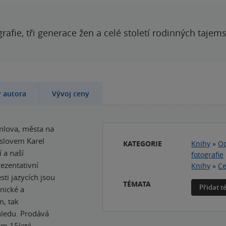
grafie, tři generace žen a celé století rodinných tajem
y autora
Vývoj ceny
umlova, města na
slovem Karel
KATEGORIE
Knihy
»
Od
 a naší
fotografie
ezentativní
Knihy
»
Ce
sti jazycích jsou
TÉMATA
Přidat 
hnické a
m, tak
hledu. Prodává
kem 15leté