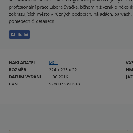
profesionální práce Libora Sváčka, během níž vzniklo několik
zobrazujících město v různých obdobích, náladách, barvách,
pohledech či detailech.
Sdílet
NAKLADATEL
MCU
VA
ROZMĚR
224 x 233 x 22
HM
DATUM VYDÁNÍ
1.06.2016
JA
EAN
9788073390518