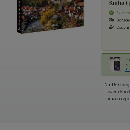
Kniha (
Sklade
Doruče
Osobní
Př
K 
E-
Na 160 fotog
slovem Karel
zařazen repr