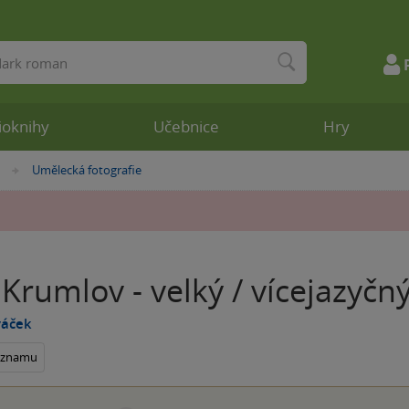
ioknihy
Učebnice
Hry
Umělecká fotografie
»
Krumlov - velký / vícejazyčn
váček
seznamu