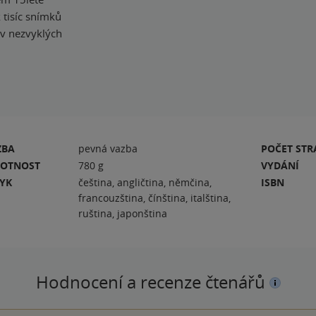
 tisíc snímků
 v nezvyklých
ZBA
pevná vazba
POČET ST
OTNOST
780 g
VYDÁNÍ
ZYK
čeština, angličtina, němčina,
ISBN
francouzština, čínština, italština,
ruština, japonština
Hodnocení a recenze čtenářů