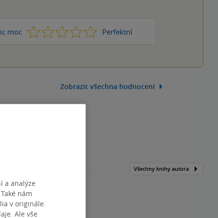
1
2
3
4
5
ic moc
Perfektní
Zobrazit všechna hodnocení
Všechny knihy autora
í a analýze
. Také nám
ia v originále.
je. Ale vše