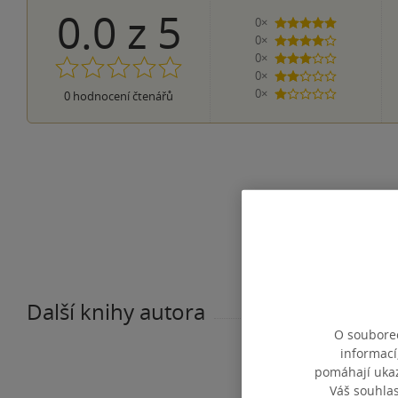
0.0
z
5
0×
5 hvězdiček
0×
4 hvězdičky
0×
3 hvězdičky
0×
2 hvězdičky
0×
0
hodnocení čtenářů
1 hvezdička
Další knihy autora
O souborec
informací
pomáhají ukazo
Váš souhla