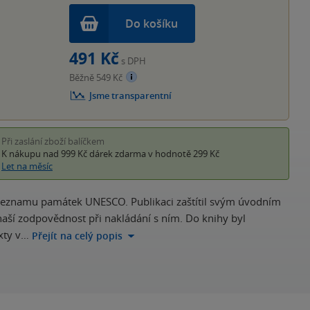
Do košíku
491 Kč
s DPH
Běžně 549 Kč
Jsme transparentní
Při zaslání zboží balíčkem
K nákupu nad 999 Kč
dárek zdarma
v hodnotě 299 Kč
Let na měsíc
a seznamu památek UNESCO. Publikaci zaštítil svým úvodním
naší zodpovědnost při nakládání s ním. Do knihy byl
exty v…
Přejít na celý popis