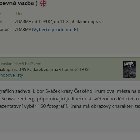
pevná vazba
)
m
1 ks
ní
ZDARMA od 1299 Kč, do 11. 8. předáme dopravci
Vyberte prodejnu
 odběr
ZDARMA (
)
i zaslání zboží balíčkem
nákupu nad 99 Kč
dárek zdarma
v hodnotě 19 Kč
shopové listy
rafiích zachytil Libor Sváček krásy Českého Krumlova, města n
 Schwarzenberg, připomínající jedinečnost svěřeného dědictví a 
ezentativní výběr 160 fotografií. Kniha má obrazový charakter, t