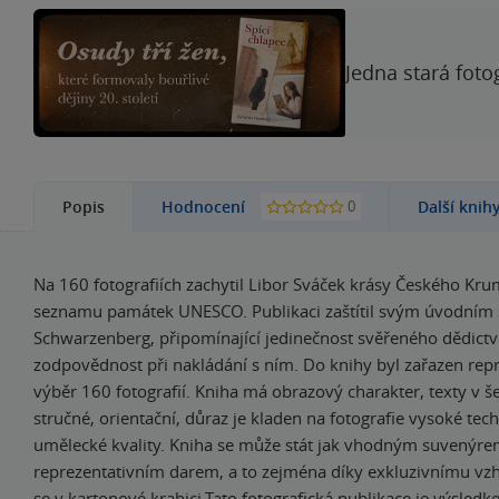
Jedna stará foto
0
Popis
Hodnocení
Další knih
Na 160 fotografiích zachytil Libor Sváček krásy Českého Kr
seznamu památek UNESCO. Publikaci zaštítil svým úvodním 
Schwarzenberg, připomínající jedinečnost svěřeného dědictví
zodpovědnost při nakládání s ním. Do knihy byl zařazen repr
výběr 160 fotografií. Kniha má obrazový charakter, texty v še
stručné, orientační, důraz je kladen na fotografie vysoké tec
umělecké kvality. Kniha se může stát jak vhodným suvenýre
reprezentativním darem, a to zejména díky exkluzivnímu vz
se v kartonové krabici.Tato fotografická publikace je výsled