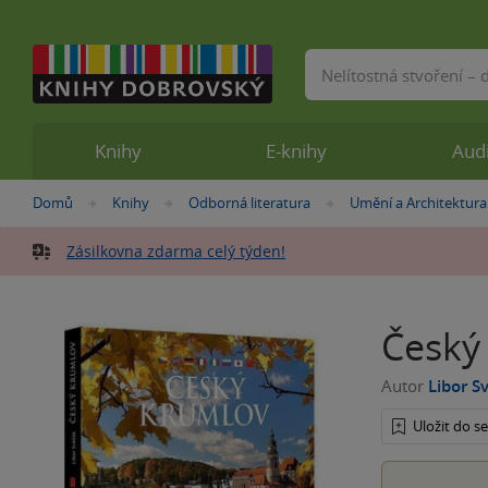
Vyhledávání
Knihy
E-knihy
Aud
Nacházíte
Domů
Knihy
Odborná literatura
Umění a Architektura
»
»
»
se
zde:
Zásilkovna zdarma celý týden!
Český 
Autor
Libor S
Uložit do 