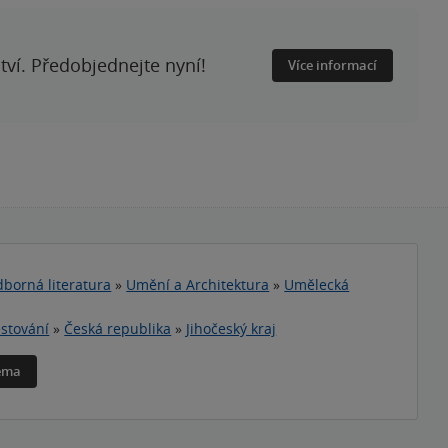
ství. Předobjednejte nyní!
Více informací
borná literatura
»
Umění a Architektura
»
Umělecká
stování
»
Česká republika
»
Jihočeský kraj
téma