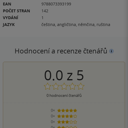
EAN
9788073393199
POČET STRAN
142
VYDÁNÍ
1
JAZYK
čeština, angličtina, němčina, ruština
Hodnocení a recenze čtenářů
0.0
z
5
0
hodnocení čtenářů
0×
5 hvězdiček
0×
4 hvězdičky
0×
3 hvězdičky
0×