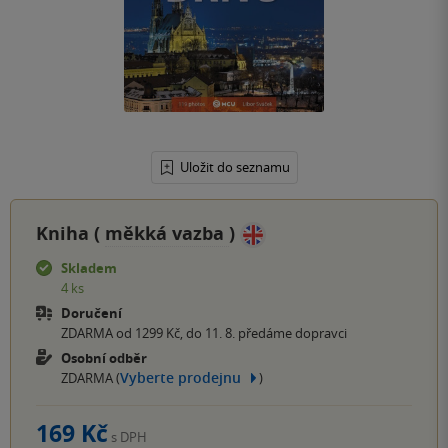
Uložit do seznamu
Kniha (
měkká vazba
)
Skladem
4 ks
Doručení
ZDARMA od 1299 Kč, do 11. 8. předáme dopravci
Osobní odběr
Vyberte prodejnu
ZDARMA (
)
169 Kč
s DPH