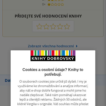
2 hvězdičky
0×
1 hvezdička
PŘIDEJTE SVÉ HODNOCENÍ KNIHY
1
2
3
4
5
Zobrazit všechna hodnocení
Přidat hodnocení
Cookies a osobní údaje? Knihy to
potřebují.
Další knihy autora
O souborech cookies jste určitě již slyšeli. I my je
využíváme ke shromažďování a analýze informací,
aby náš e-shop dobře fungoval a mohli jsme ho
nadále zlepšovat. Také nám pomáhají ukazovat
lepší a cílenější reklamu. Žádných 50 odstínů, ale
klidně Vergilia v originále. Váš souhlas může předat