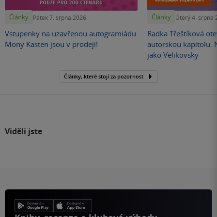
Články
Články
Pátek 7. srpna 2026
Úterý 4. srpna
Vstupenky na uzavřenou autogramiádu
Radka Třeštíková otev
Mony Kasten jsou v prodeji!
autorskou kapitolu.
jako Velikovsky
Články, které stojí za pozornost
Viděli jste