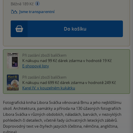
Běžně 189 Kč
Jsme transparentní
Do košíku
Při zaslání zboží balíčkem
K nákupu nad 99 Kč
dárek zdarma
v hodnotě 19 Kč
E-shopové listy
Při zaslání zboží balíčkem
K nákupu nad 699 Kč
dárek zdarma
v hodnotě 249 Kč
Karel IV. v kouzelném kukátku
Fotografická kniha Libora Sváčka věnovaná Brnu a jeho nejbližšímu
okolí. Architektura, památky a příroda na 130 úžasných fotografiích
Libora Sváčka v různých obdobích, náladách, barvách, v nezvyklých
pohledech či detailech, včetně řady úchvatných leteckých záběrů.
Doprovodný text ve čtyřech jazycích (čeština, němčina, angličtina,
ruština).