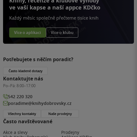
Knihy, recenze a klubové výhody
ve vaší kapse a naší appce KDčko
Každý měsíc společně přečteme tisíce knih
Více o aplikaci
Více o klubu
Potřebujete s něčím poradit?
Často kladené dotazy
Kontaktujte nás
Po–Pá:
8:00–17:00
542 220 320
poradime@knihydobrovsky.cz
Všechny kontakty
Naše prodejny
Často navštěvované
Akce a slevy
Prodejny