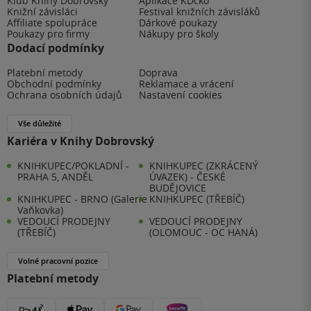
Klub Knihy Dobrovský
Aplikace KDčko
Knižní závisláci
Festival knižních závisláků
Affiliate spolupráce
Dárkové poukazy
Poukazy pro firmy
Nákupy pro školy
Dodací podmínky
Platební metody
Doprava
Obchodní podmínky
Reklamace a vrácení
Ochrana osobních údajů
Nastavení cookies
Vše důležité
Kariéra v Knihy Dobrovský
KNIHKUPEC/POKLADNÍ -
KNIHKUPEC (ZKRÁCENÝ
PRAHA 5, ANDĚL
ÚVAZEK) - ČESKÉ
BUDĚJOVICE
KNIHKUPEC - BRNO (Galerie
KNIHKUPEC (TŘEBÍČ)
Vaňkovka)
VEDOUCÍ PRODEJNY
VEDOUCÍ PRODEJNY
(TŘEBÍČ)
(OLOMOUC - OC HANÁ)
Volné pracovní pozice
Platební metody