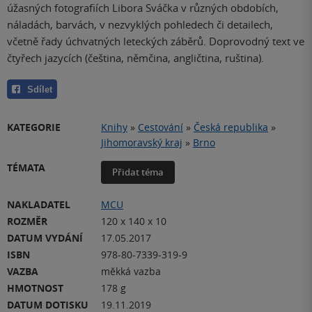
úžasných fotografiích Libora Sváčka v různých obdobích,
náladách, barvách, v nezvyklých pohledech či detailech,
včetně řady úchvatných leteckých záběrů. Doprovodný text ve
čtyřech jazycích (čeština, němčina, angličtina, ruština).
Sdílet
KATEGORIE
Knihy
»
Cestování
»
Česká republika
»
Jihomoravský kraj
»
Brno
TÉMATA
Přidat téma
NAKLADATEL
MCU
ROZMĚR
120 x 140 x 10
DATUM VYDÁNÍ
17.05.2017
ISBN
978-80-7339-319-9
VAZBA
měkká vazba
HMOTNOST
178 g
DATUM DOTISKU
19.11.2019