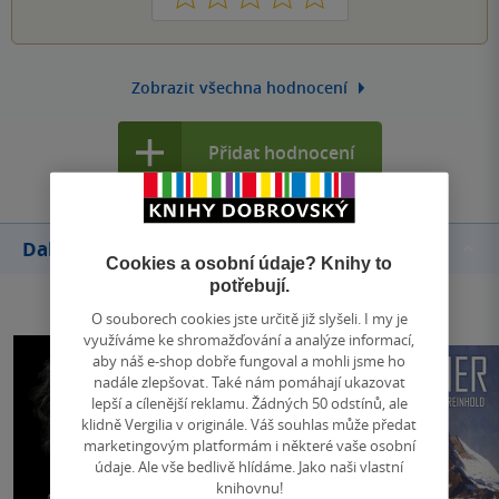
Zobrazit všechna hodnocení
Přidat hodnocení
Další knihy autora
Cookies a osobní údaje? Knihy to
potřebují.
O souborech cookies jste určitě již slyšeli. I my je
využíváme ke shromažďování a analýze informací,
aby náš e-shop dobře fungoval a mohli jsme ho
nadále zlepšovat. Také nám pomáhají ukazovat
lepší a cílenější reklamu. Žádných 50 odstínů, ale
klidně Vergilia v originále. Váš souhlas může předat
marketingovým platformám i některé vaše osobní
údaje. Ale vše bedlivě hlídáme. Jako naši vlastní
knihovnu!