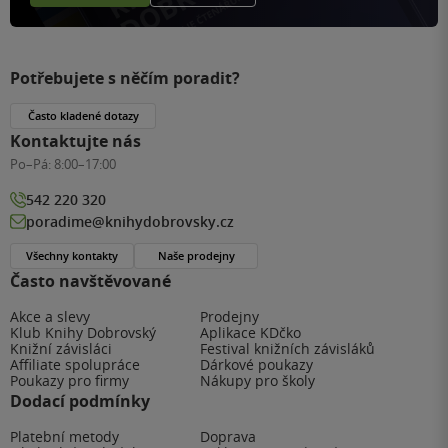
Potřebujete s něčím poradit?
Často kladené dotazy
Kontaktujte nás
Po–Pá:
8:00–17:00
542 220 320
poradime@knihydobrovsky.cz
Všechny kontakty
Naše prodejny
Často navštěvované
Akce a slevy
Prodejny
Klub Knihy Dobrovský
Aplikace KDčko
Knižní závisláci
Festival knižních závisláků
Affiliate spolupráce
Dárkové poukazy
Poukazy pro firmy
Nákupy pro školy
Dodací podmínky
Platební metody
Doprava