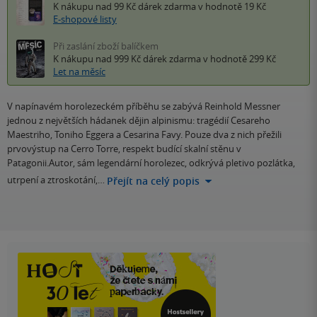
K nákupu nad 99 Kč
dárek zdarma
v hodnotě 19 Kč
E-shopové listy
Při zaslání zboží balíčkem
K nákupu nad 999 Kč
dárek zdarma
v hodnotě 299 Kč
Let na měsíc
V napínavém horolezeckém příběhu se zabývá Reinhold Messner
jednou z největších hádanek dějin alpinismu: tragédií Cesareho
Maestriho, Toniho Eggera a Cesarina Favy. Pouze dva z nich přežili
prvovýstup na Cerro Torre, respekt budící skalní stěnu v
Patagonii.Autor, sám legendární horolezec, odkrývá pletivo pozlátka,
utrpení a ztroskotání,…
Přejít na celý popis