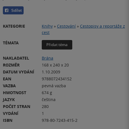
Sdílet
KATEGORIE
Knihy
»
Cestování
»
Cestopisy a reportáže z
cest
TÉMATA
Přidat téma
NAKLADATEL
Brána
ROZMĚR
168 x 240 x 20
DATUM VYDÁNÍ
1.10.2009
EAN
9788072434152
VAZBA
pevná vazba
HMOTNOST
674 g
JAZYK
čeština
POČET STRAN
280
VYDÁNÍ
1
ISBN
978-80-7243-415-2