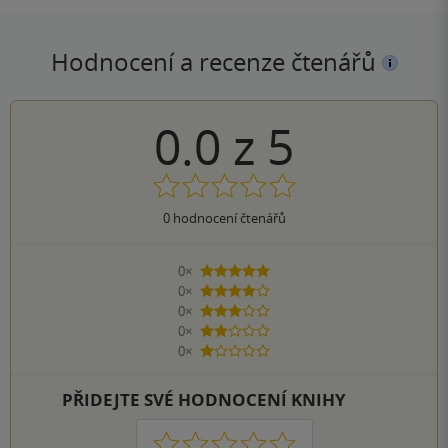
Hodnocení a recenze čtenářů
0.0
z
5
0
hodnocení čtenářů
0×
5 hvězdiček
0×
4 hvězdičky
0×
3 hvězdičky
0×
2 hvězdičky
0×
1 hvezdička
PŘIDEJTE SVÉ HODNOCENÍ KNIHY
1
2
3
4
5