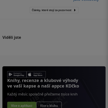
Články, které stojí za pozornost
Viděli jste
Knihy, recenze a klubové výhody
ve vaší kapse a naší appce KDčko
Každý měsíc společně přečteme tisíce knih
Více o aplikaci
Více o klubu