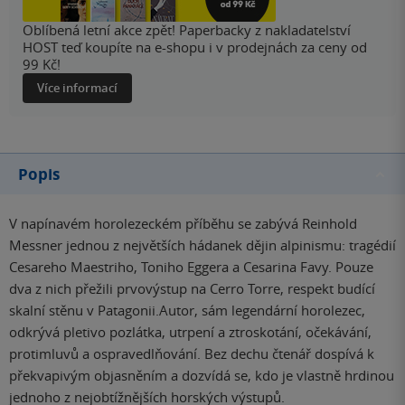
Oblíbená letní akce zpět! Paperbacky z nakladatelství
HOST teď koupíte na e-shopu i v prodejnách za ceny od
99 Kč!
Více informací
Popis
V napínavém horolezeckém příběhu se zabývá Reinhold
Messner jednou z největších hádanek dějin alpinismu: tragédií
Cesareho Maestriho, Toniho Eggera a Cesarina Favy. Pouze
dva z nich přežili prvovýstup na Cerro Torre, respekt budící
skalní stěnu v Patagonii.Autor, sám legendární horolezec,
odkrývá pletivo pozlátka, utrpení a ztroskotání, očekávání,
protimluvů a ospravedlňování. Bez dechu čtenář dospívá k
překvapivým objasněním a dozvídá se, kdo je vlastně hrdinou
jednoho z nejobtížnějších horských výstupů.