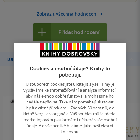
Zobrazit všechna hodnocení
Přidat hodnocení
Další knihy autora
Cookies a osobní údaje? Knihy to
potřebují.
O souborech cookies jste určitě již slyšeli. I my je
využíváme ke shromažďování a analýze informací,
aby náš e-shop dobře fungoval a mohli jsme ho
nadále zlepšovat. Také nám pomáhají ukazovat
lepší a cílenější reklamu. Žádných 50 odstínů, ale
klidně Vergilia v originále. Váš souhlas může předat
marketingovým platformám i některé vaše osobní
údaje. Ale vše bedlivě hlídáme. Jako naši vlastní
knihovnu!