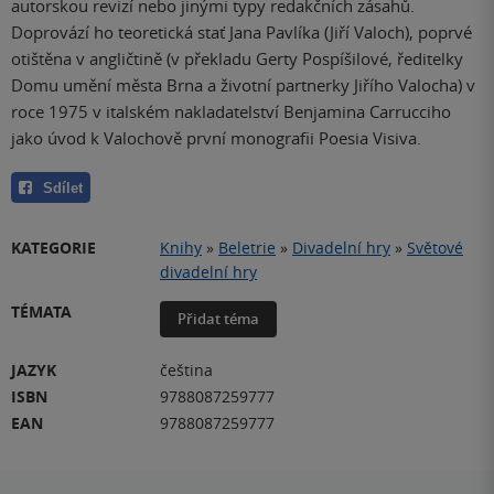
autorskou revizí nebo jinými typy redakčních zásahů.
Doprovází ho teoretická stať Jana Pavlíka (Jiří Valoch), poprvé
otištěna v angličtině (v překladu Gerty Pospíšilové, ředitelky
Domu umění města Brna a životní partnerky Jiřího Valocha) v
roce 1975 v italském nakladatelství Benjamina Carrucciho
jako úvod k Valochově první monografii Poesia Visiva.
Sdílet
KATEGORIE
Knihy
»
Beletrie
»
Divadelní hry
»
Světové
divadelní hry
TÉMATA
Přidat téma
JAZYK
čeština
ISBN
9788087259777
EAN
9788087259777