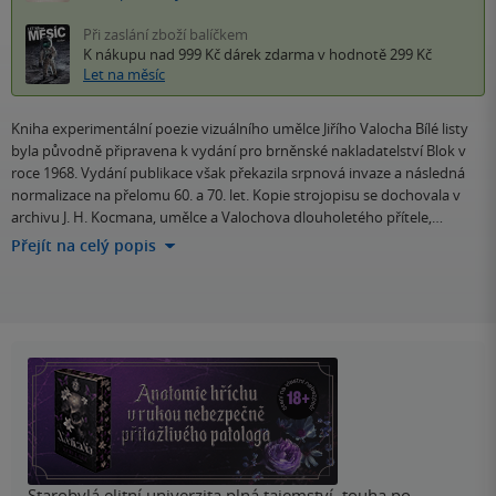
Při zaslání zboží balíčkem
K nákupu nad 999 Kč
dárek zdarma
v hodnotě 299 Kč
Let na měsíc
Kniha experimentální poezie vizuálního umělce Jiřího Valocha Bílé listy
byla původně připravena k vydání pro brněnské nakladatelství Blok v
roce 1968. Vydání publikace však překazila srpnová invaze a následná
normalizace na přelomu 60. a 70. let. Kopie strojopisu se dochovala v
archivu J. H. Kocmana, umělce a Valochova dlouholetého přítele,…
Přejít na celý popis
Starobylá elitní univerzita plná tajemství, touha po