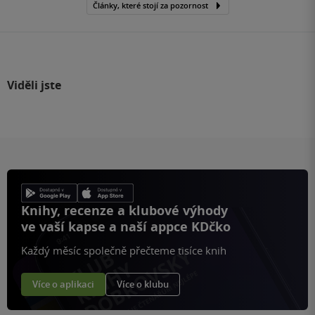
Články, které stojí za pozornost
Viděli jste
Knihy, recenze a klubové výhody
ve vaší kapse a naší appce KDčko
Každý měsíc společně přečteme tisíce knih
Více o aplikaci
Více o klubu