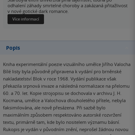
odhalení záhady smrtelné choroby a zakázaná přitažlivost
v nové gotické dark romance.
Více informací
Popis
Kniha experimentální poezie vizuálního umělce Jiřího Valocha
Bílé listy byla původně připravena k vydání pro brněnské
nakladatelství Blok v roce 1968. Vydání publikace však
překazila srpnová invaze a následná normalizace na přelomu
60. a 70. let. Kopie strojopisu se dochovala v archivu J. H.
Kocmana, umělce a Valochova dlouholetého přítele, nebyla
faksimilována, ale nově přesázena. Při sazbě bylo
maximálním způsobem respektováno autorské rozvržení
textu, primárně tam, kde bylo nositelem významu básní.
Rukopis je vydán v původním znění, neprošel žádnou novou