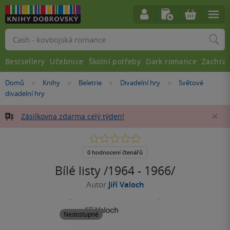
Vyhledávání
Bestsellery
Učebnice
Školní potřeby
Dark romance
Zachra
Nacházíte
Domů
Knihy
Beletrie
Divadelní hry
Světové
»
»
»
»
se
divadelní hry
zde:
Zásilkovna zdarma celý týden!
Za
0.0
z
5
0 hodnocení čtenářů
hvězdiček
Bílé listy /1964 - 1966/
Autor
Jiří Valoch
Nedostupné