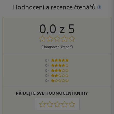
Hodnocení a recenze čtenářů
0.0
z
5
0
hodnocení čtenářů
0×
5 hvězdiček
0×
4 hvězdičky
0×
3 hvězdičky
0×
2 hvězdičky
0×
1 hvezdička
PŘIDEJTE SVÉ HODNOCENÍ KNIHY
1
2
3
4
5