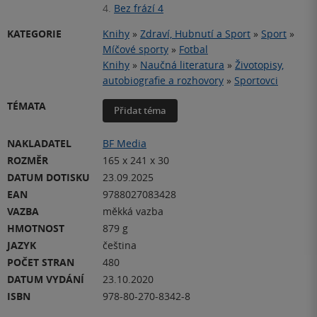
4.
Bez frází 4
KATEGORIE
Knihy
»
Zdraví, Hubnutí a Sport
»
Sport
»
Míčové sporty
»
Fotbal
Knihy
»
Naučná literatura
»
Životopisy,
autobiografie a rozhovory
»
Sportovci
TÉMATA
Přidat téma
NAKLADATEL
BF Media
ROZMĚR
165 x 241 x 30
DATUM DOTISKU
23.09.2025
EAN
9788027083428
VAZBA
měkká vazba
HMOTNOST
879 g
JAZYK
čeština
POČET STRAN
480
DATUM VYDÁNÍ
23.10.2020
ISBN
978-80-270-8342-8