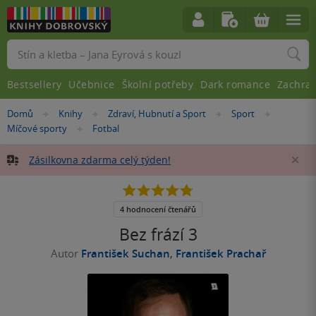
Vyhledávání
Bestsellery
Učebnice
Školní potřeby
Dark romance
Zachra
Nacházíte
Domů
Knihy
Zdraví, Hubnutí a Sport
Sport
»
»
»
»
se
Míčové sporty
Fotbal
»
zde:
Zásilkovna zdarma celý týden!
Za
4.8
z
5
4 hodnocení čtenářů
hvězdiček
Bez frází 3
Autor
František Suchan
,
František Prachař