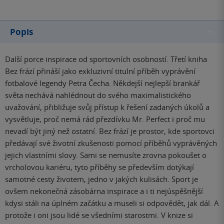
Popis
Další porce inspirace od sportovních osobností. Třetí kniha
Bez frází přináší jako exkluzivní titulní příběh vyprávění
fotbalové legendy Petra Čecha. Někdejší nejlepší brankář
světa nechává nahlédnout do svého maximalistického
uvažování, přibližuje svůj přístup k řešení zadaných úkolů a
vysvětluje, proč nemá rád přezdívku Mr. Perfect i proč mu
nevadí být jiný než ostatní. Bez frází je prostor, kde sportovci
předávají své životní zkušenosti pomocí příběhů vyprávěných
jejich vlastními slovy. Sami se nemusíte zrovna pokoušet o
vrcholovou kariéru, tyto příběhy se především dotýkají
samotné cesty životem, jedno v jakých kulisách. Sport je
ovšem nekonečná zásobárna inspirace a i ti nejúspěšnější
kdysi stáli na úplném začátku a museli si odpovědět, jak dál. A
protože i oni jsou lidé se všedními starostmi. V knize si