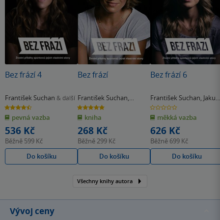
Bez frází 4
Bez frází
Bez frází 6
František Suchan
František Suchan
,
František Suchan
,
Jakub
& další
František Prachař
Hlaváč
4.5
5.0
0.0
z
z
z
pevná vazba
kniha
měkká vazba
5
5
5
hvězdiček
hvězdiček
hvězdiček
536 Kč
268 Kč
626 Kč
Běžně
599 Kč
Běžně
299 Kč
Běžně
699 Kč
Do košíku
Do košíku
Do košíku
Všechny knihy autora
Vývoj ceny