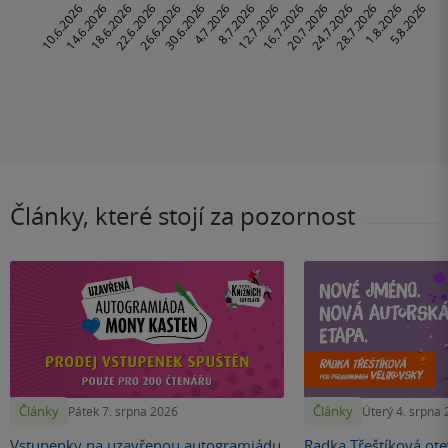
Články, které stojí za pozornost
Články
Články
Pátek 7. srpna 2026
Úterý 4. srpna
Vstupenky na uzavřenou autogramiádu
Radka Třeštíková otev