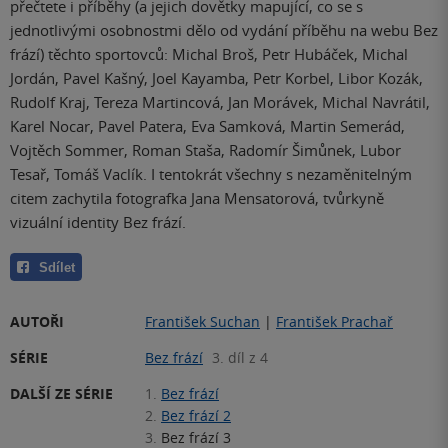
přečtete i příběhy (a jejich dovětky mapující, co se s
jednotlivými osobnostmi dělo od vydání příběhu na webu Bez
frází) těchto sportovců: Michal Broš, Petr Hubáček, Michal
Jordán, Pavel Kašný, Joel Kayamba, Petr Korbel, Libor Kozák,
Rudolf Kraj, Tereza Martincová, Jan Morávek, Michal Navrátil,
Karel Nocar, Pavel Patera, Eva Samková, Martin Semerád,
Vojtěch Sommer, Roman Staša, Radomír Šimůnek, Lubor
Tesař, Tomáš Vaclík. I tentokrát všechny s nezaměnitelným
citem zachytila fotografka Jana Mensatorová, tvůrkyně
vizuální identity Bez frází.
Sdílet
AUTOŘI
František Suchan
|
František Prachař
SÉRIE
Bez frází
3. díl z 4
DALŠÍ ZE SÉRIE
1.
Bez frází
2.
Bez frází 2
3.
Bez frází 3