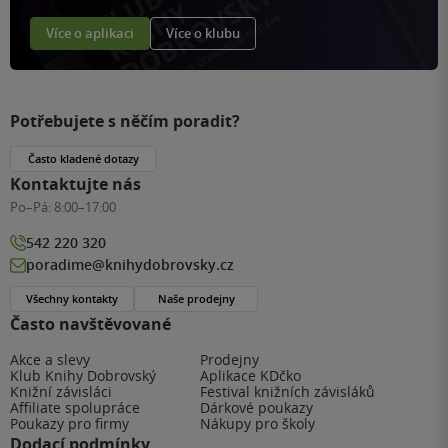
Více o aplikaci
Více o klubu
Potřebujete s něčím poradit?
Často kladené dotazy
Kontaktujte nás
Po–Pá:
8:00–17:00
542 220 320
poradime@knihydobrovsky.cz
Všechny kontakty
Naše prodejny
Často navštěvované
Akce a slevy
Prodejny
Klub Knihy Dobrovský
Aplikace KDčko
Knižní závisláci
Festival knižních závisláků
Affiliate spolupráce
Dárkové poukazy
Poukazy pro firmy
Nákupy pro školy
Dodací podmínky