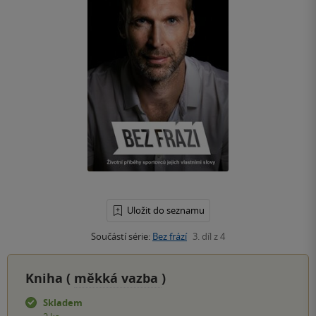
Uložit do seznamu
Součástí série:
Bez frází
3. díl z 4
Kniha (
měkká vazba
)
Skladem