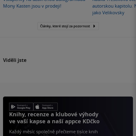
Mony Kasten jsou v prodeji!
autorskou kapitolu.
jako Velikovsky
Články, které stojí za pozornost
Viděli jste
Knihy, recenze a klubové výhody
ve vaší kapse a naší appce KDčko
Každý měsíc společně přečteme tisíce knih