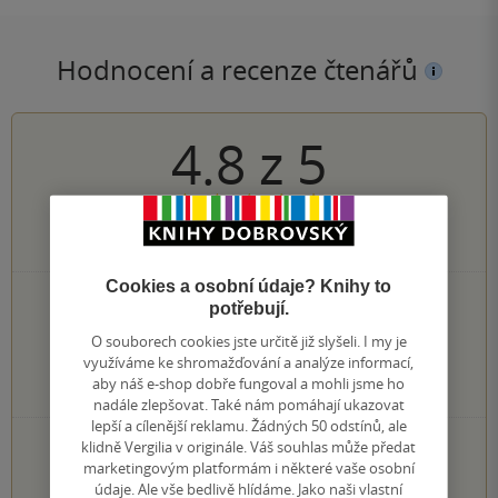
Hodnocení a recenze čtenářů
4.8
z
5
4
hodnocení čtenářů
Cookies a osobní údaje? Knihy to
3×
5 hvězdiček
potřebují.
1×
4 hvězdičky
O souborech cookies jste určitě již slyšeli. I my je
0×
3 hvězdičky
využíváme ke shromažďování a analýze informací,
0×
2 hvězdičky
aby náš e-shop dobře fungoval a mohli jsme ho
0×
1 hvezdička
nadále zlepšovat. Také nám pomáhají ukazovat
lepší a cílenější reklamu. Žádných 50 odstínů, ale
PŘIDEJTE SVÉ HODNOCENÍ KNIHY
klidně Vergilia v originále. Váš souhlas může předat
marketingovým platformám i některé vaše osobní
Hodnocení našich knihkupců: 0.0 z 5
údaje. Ale vše bedlivě hlídáme. Jako naši vlastní