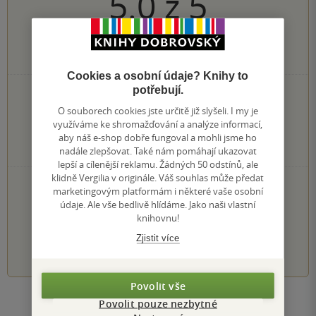
5.0
z
5
1
hodnocení čtenářů
Cookies a osobní údaje? Knihy to
potřebují.
1×
5 hvězdiček
0×
4 hvězdičky
O souborech cookies jste určitě již slyšeli. I my je
0×
3 hvězdičky
využíváme ke shromažďování a analýze informací,
0×
aby náš e-shop dobře fungoval a mohli jsme ho
2 hvězdičky
0×
nadále zlepšovat. Také nám pomáhají ukazovat
1 hvezdička
lepší a cílenější reklamu. Žádných 50 odstínů, ale
klidně Vergilia v originále. Váš souhlas může předat
PŘIDEJTE SVÉ HODNOCENÍ KNIHY
marketingovým platformám i některé vaše osobní
údaje. Ale vše bedlivě hlídáme. Jako naši vlastní
Hodnocení našich knihkupců: 0.0 z 5
knihovnu!
Zjistit více
1
2
3
4
5
Povolit vše
Povolit pouze nezbytné
Zobrazit všechna hodnocení