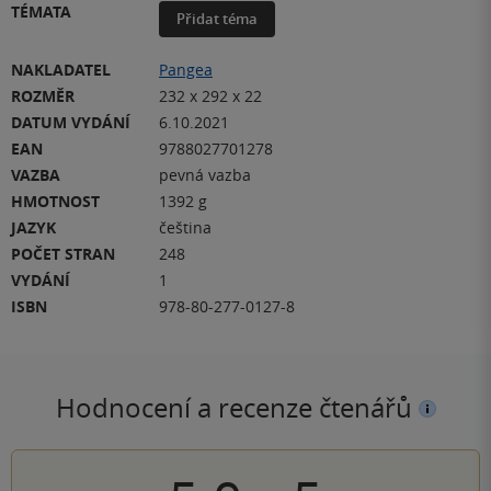
TÉMATA
Přidat téma
NAKLADATEL
Pangea
ROZMĚR
232 x 292 x 22
DATUM VYDÁNÍ
6.10.2021
EAN
9788027701278
VAZBA
pevná vazba
HMOTNOST
1392 g
JAZYK
čeština
POČET STRAN
248
VYDÁNÍ
1
ISBN
978-80-277-0127-8
Hodnocení a recenze čtenářů