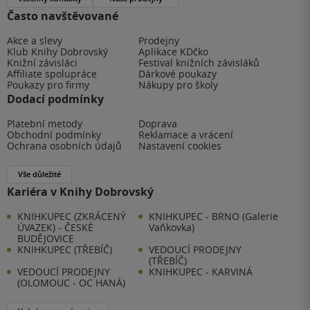
Často navštěvované
Akce a slevy
Prodejny
Klub Knihy Dobrovský
Aplikace KDčko
Knižní závisláci
Festival knižních závisláků
Affiliate spolupráce
Dárkové poukazy
Poukazy pro firmy
Nákupy pro školy
Dodací podmínky
Platební metody
Doprava
Obchodní podmínky
Reklamace a vrácení
Ochrana osobních údajů
Nastavení cookies
Vše důležité
Kariéra v Knihy Dobrovský
KNIHKUPEC (ZKRÁCENÝ
KNIHKUPEC - BRNO (Galerie
ÚVAZEK) - ČESKÉ
Vaňkovka)
BUDĚJOVICE
KNIHKUPEC (TŘEBÍČ)
VEDOUCÍ PRODEJNY
(TŘEBÍČ)
VEDOUCÍ PRODEJNY
KNIHKUPEC - KARVINÁ
(OLOMOUC - OC HANÁ)