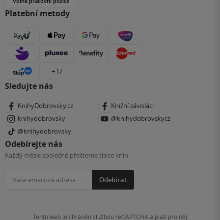
Volné pracovní pozice
Platební metody
+ 17
Sledujte nás
KnihyDobrovsky.cz
Knižní závisláci
knihydobrovsky
@knihydobrovskycz
@knihydobrovsky
Odebírejte nás
Každý měsíc společně přečteme tisíce knih
Odebírat
Tento web je chráněn službou reCAPTCHA a platí pro něj