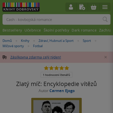
Vyhledávání
Bestsellery
Učebnice
Školní potřeby
Dark romance
Zachra
Nacházíte
Domů
Knihy
Zdraví, Hubnutí a Sport
Sport
»
»
»
»
se
Míčové sporty
Fotbal
»
zde:
Zásilkovna zdarma celý týden!
Za
5.0
z
5
1 hodnocení čtenářů
hvězdiček
Zlatý míč: Encyklopedie vítězů
Autor
Carmen Ejogo