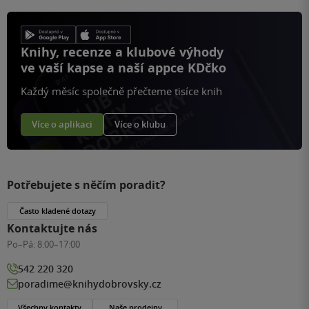
Knihy, recenze a klubové výhody
ve vaší kapse a naší appce KDčko
Každý měsíc společně přečteme tisíce knih
Více o aplikaci
Více o klubu
Potřebujete s něčím poradit?
Často kladené dotazy
Kontaktujte nás
Po–Pá:
8:00–17:00
542 220 320
poradime@knihydobrovsky.cz
Všechny kontakty
Naše prodejny