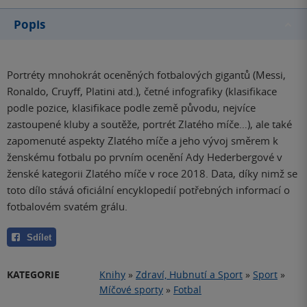
Popis
Portréty mnohokrát oceněných fotbalových gigantů (Messi,
Ronaldo, Cruyff, Platini atd.), četné infografiky (klasifikace
podle pozice, klasifikace podle země původu, nejvíce
zastoupené kluby a soutěže, portrét Zlatého míče…), ale také
zapomenuté aspekty Zlatého míče a jeho vývoj směrem k
ženskému fotbalu po prvním ocenění Ady Hederbergové v
ženské kategorii Zlatého míče v roce 2018. Data, díky nimž se
toto dílo stává oficiální encyklopedií potřebných informací o
fotbalovém svatém grálu.
Sdílet
KATEGORIE
Knihy
»
Zdraví, Hubnutí a Sport
»
Sport
»
Míčové sporty
»
Fotbal