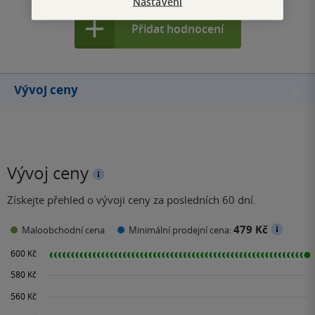
Nastavení
Přidat hodnocení
Vývoj ceny
Vývoj ceny
Získejte přehled o vývoji ceny za posledních 60 dní.
479 Kč
Maloobchodní cena
Minimální prodejní cena: