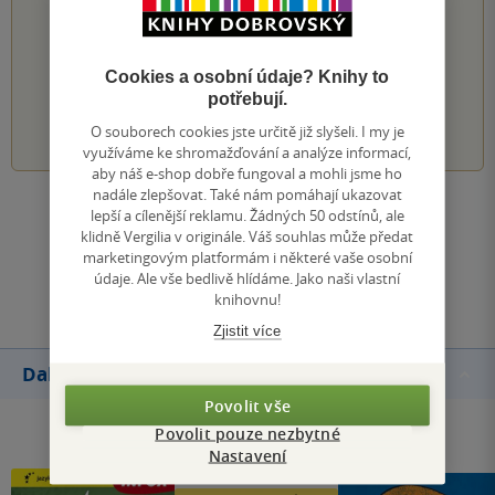
PŘIDEJTE SVÉ HODNOCENÍ KNIHY
Hodnocení našich knihkupců: 0.0 z 5
Cookies a osobní údaje? Knihy to
potřebují.
1
2
3
4
5
O souborech cookies jste určitě již slyšeli. I my je
využíváme ke shromažďování a analýze informací,
aby náš e-shop dobře fungoval a mohli jsme ho
nadále zlepšovat. Také nám pomáhají ukazovat
Zobrazit všechna hodnocení
lepší a cílenější reklamu. Žádných 50 odstínů, ale
klidně Vergilia v originále. Váš souhlas může předat
marketingovým platformám i některé vaše osobní
Přidat hodnocení
údaje. Ale vše bedlivě hlídáme. Jako naši vlastní
knihovnu!
Zjistit více
Další knihy autora
Povolit vše
Povolit pouze nezbytné
Nastavení