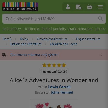
Vyhledávání
Bestsellery
Učebnice
Školní potřeby
Dark romance
Zachra
Nacházíte
Domů
Knihy
Cizojazyčná literatura
English literature
»
»
»
se
Fiction and Literature
Children and Teens
»
»
zde:
Zásilkovna zdarma celý týden!
Za
5.0
z
5
1 hodnocení čtenářů
hvězdiček
Alice´s Adventures in Wonderland
Autor
Lewis Carroll
Ilustrátor
John Tenniel