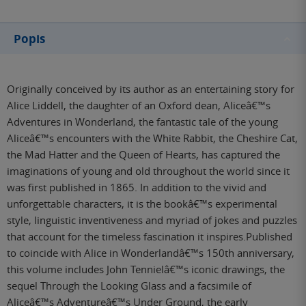
Popis
Originally conceived by its author as an entertaining story for
Alice Liddell, the daughter of an Oxford dean, Aliceâ€™s
Adventures in Wonderland, the fantastic tale of the young
Aliceâ€™s encounters with the White Rabbit, the Cheshire Cat,
the Mad Hatter and the Queen of Hearts, has captured the
imaginations of young and old throughout the world since it
was first published in 1865. In addition to the vivid and
unforgettable characters, it is the bookâ€™s experimental
style, linguistic inventiveness and myriad of jokes and puzzles
that account for the timeless fascination it inspires.Published
to coincide with Alice in Wonderlandâ€™s 150th anniversary,
this volume includes John Tennielâ€™s iconic drawings, the
sequel Through the Looking Glass and a facsimile of
Aliceâ€™s Adventureâ€™s Under Ground, the early