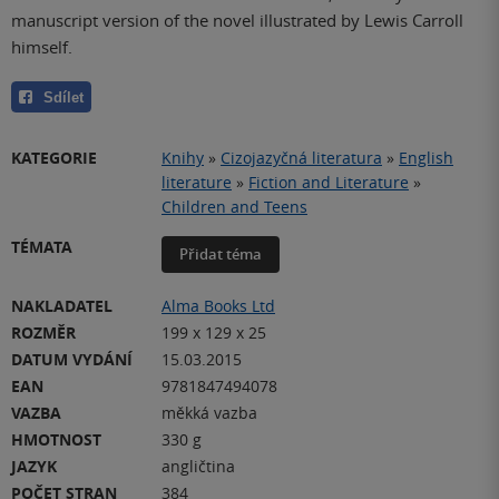
manuscript version of the novel illustrated by Lewis Carroll
himself.
Sdílet
KATEGORIE
Knihy
»
Cizojazyčná literatura
»
English
literature
»
Fiction and Literature
»
Children and Teens
TÉMATA
Přidat téma
NAKLADATEL
Alma Books Ltd
ROZMĚR
199 x 129 x 25
DATUM VYDÁNÍ
15.03.2015
EAN
9781847494078
VAZBA
měkká vazba
HMOTNOST
330 g
JAZYK
angličtina
POČET STRAN
384