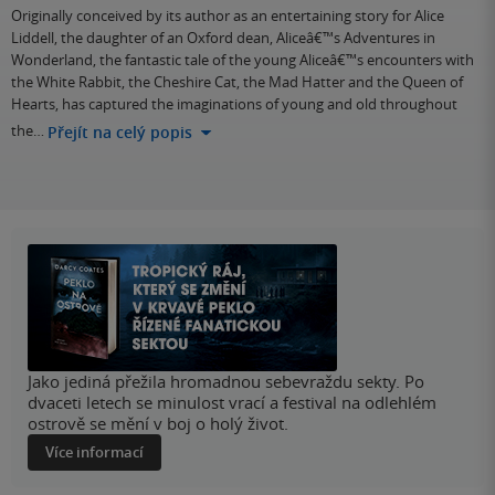
Originally conceived by its author as an entertaining story for Alice
Liddell, the daughter of an Oxford dean, Aliceâ€™s Adventures in
Wonderland, the fantastic tale of the young Aliceâ€™s encounters with
the White Rabbit, the Cheshire Cat, the Mad Hatter and the Queen of
Hearts, has captured the imaginations of young and old throughout
the…
Přejít na celý popis
Jako jediná přežila hromadnou sebevraždu sekty. Po
dvaceti letech se minulost vrací a festival na odlehlém
ostrově se mění v boj o holý život.
Více informací