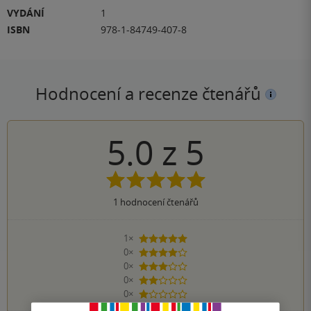
VYDÁNÍ
1
ISBN
978-1-84749-407-8
Hodnocení a recenze čtenářů
5.0
z
5
1
hodnocení čtenářů
1×
5 hvězdiček
0×
4 hvězdičky
0×
3 hvězdičky
0×
2 hvězdičky
0×
1 hvezdička