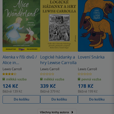
Alenka v říši divů /
Logické hádanky a
Lovení Snárka
Alice in
hry Lewise Carrolla
Wonderland (A1-
Lewis Carroll
Lewis Carroll
Lewis Carroll
A2)
4.3
0.0
0.0
z
z
z
měkká vazba
měkká vazba
pevná vazba
5
5
5
hvězdiček
hvězdiček
hvězdiček
124 Kč
339 Kč
178 Kč
Běžně
139 Kč
Běžně
379 Kč
Běžně
199 Kč
Do košíku
Do košíku
Do košíku
Všechny knihy autora