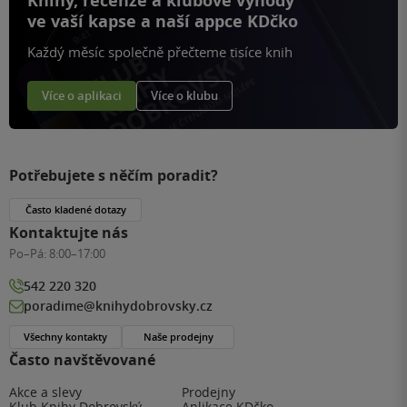
Knihy, recenze a klubové výhody
ve vaší kapse a naší appce KDčko
Každý měsíc společně přečteme tisíce knih
Více o aplikaci
Více o klubu
Potřebujete s něčím poradit?
Často kladené dotazy
Kontaktujte nás
Po–Pá:
8:00–17:00
542 220 320
poradime@knihydobrovsky.cz
Všechny kontakty
Naše prodejny
Často navštěvované
Akce a slevy
Prodejny
Klub Knihy Dobrovský
Aplikace KDčko