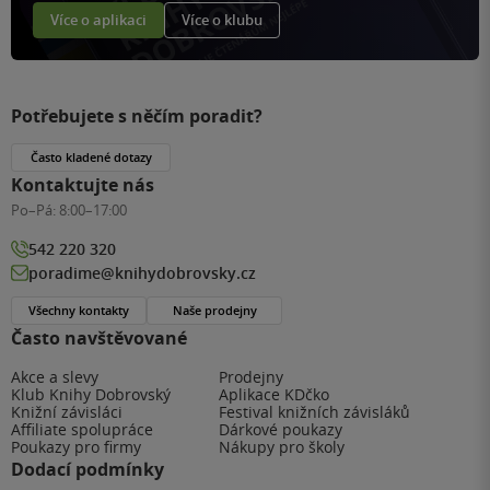
Více o aplikaci
Více o klubu
Potřebujete s něčím poradit?
Často kladené dotazy
Kontaktujte nás
Po–Pá:
8:00–17:00
542 220 320
poradime@knihydobrovsky.cz
Všechny kontakty
Naše prodejny
Často navštěvované
Akce a slevy
Prodejny
Klub Knihy Dobrovský
Aplikace KDčko
Knižní závisláci
Festival knižních závisláků
Affiliate spolupráce
Dárkové poukazy
Poukazy pro firmy
Nákupy pro školy
Dodací podmínky