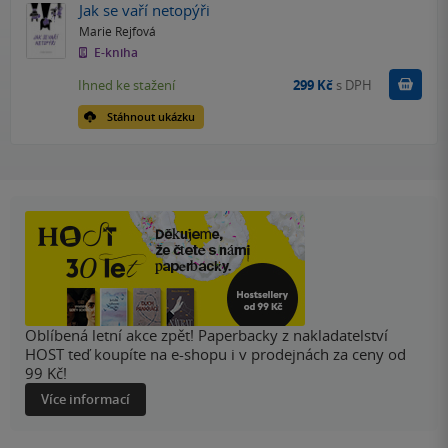
Jak se vaří netopýři
Marie Rejfová
E-kniha
Koupit
Ihned ke stažení
299 Kč
s DPH
Stáhnout ukázku
Oblíbená letní akce zpět! Paperbacky z nakladatelství
HOST teď koupíte na e-shopu i v prodejnách za ceny od
99 Kč!
Více informací