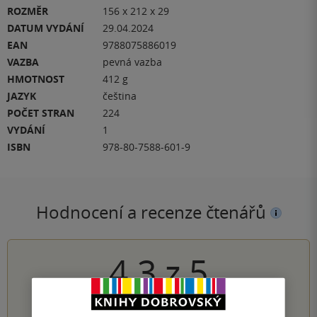
ROZMĚR
156 x 212 x 29
DATUM VYDÁNÍ
29.04.2024
EAN
9788075886019
VAZBA
pevná vazba
HMOTNOST
412 g
JAZYK
čeština
POČET STRAN
224
VYDÁNÍ
1
ISBN
978-80-7588-601-9
Hodnocení a recenze čtenářů
4.3
z
5