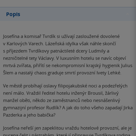
Popis
Josefína a komisař Tvrdík si užívají zasloužené dovolené
v Karlových Varech. Lázeňská idylka však náhle skončí
s příjezdem Tvrdíkovy patnáctileté dcery Ludmily a
nezničitelné tety Václavy. V luxusním hotelu se navíc objeví
mrtvá zvířata, přiřítí se nekompromisní krajský hygienik Julius
Šlem a nastalý chaos graduje smrtí provozní Ivety Lehké.
Ve městě probíhají oslavy filipojakubské noci a podezřelých
není málo. Vraždil ředitel hotelu inženýr Brousil, žárlivý
manžel oběti, někdo ze zaměstnanců nebo nesnášenlivý
gymnazijní profesor Rudlík? A jak do toho všeho zapadají Jirka
Pazderka a jeho babička?
Josefína neřeší jen zapeklitou vraždu hotelové provozní, ale je
nucena čelit i nástrahám, které jí připravuje Tvrdíkova rodina.