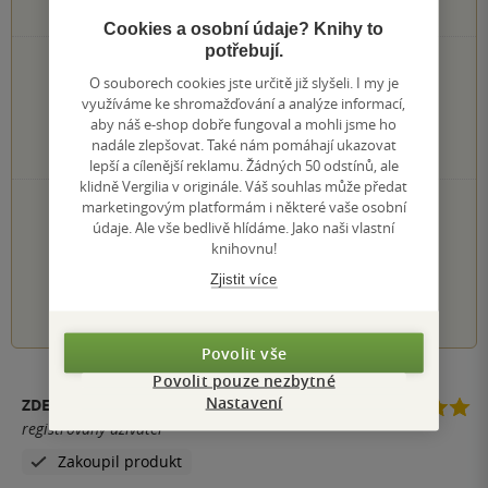
11
hodnocení čtenářů
Cookies a osobní údaje? Knihy to
potřebují.
5×
5 hvězdiček
O souborech cookies jste určitě již slyšeli. I my je
4×
4 hvězdičky
využíváme ke shromažďování a analýze informací,
2×
3 hvězdičky
aby náš e-shop dobře fungoval a mohli jsme ho
0×
2 hvězdičky
nadále zlepšovat. Také nám pomáhají ukazovat
0×
1 hvezdička
lepší a cílenější reklamu. Žádných 50 odstínů, ale
klidně Vergilia v originále. Váš souhlas může předat
PŘIDEJTE SVÉ HODNOCENÍ KNIHY
marketingovým platformám i některé vaše osobní
údaje. Ale vše bedlivě hlídáme. Jako naši vlastní
Hodnocení našich knihkupců: 0.0 z 5
knihovnu!
Zjistit více
1
2
3
4
5
Povolit vše
Povolit pouze nezbytné
Nastavení
ZDEŇKA STEHLÍKOVÁ
registrovaný uživatel
Zakoupil produkt