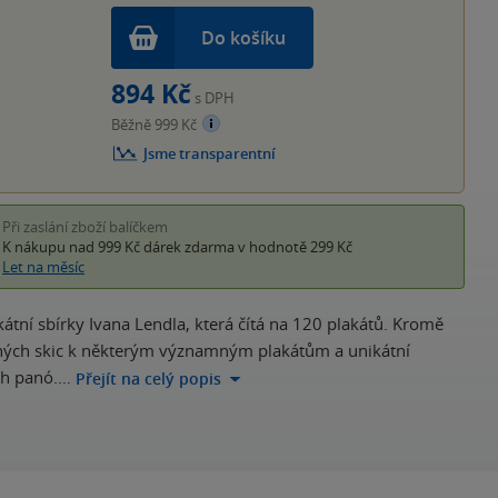
Do košíku
894 Kč
s DPH
Běžně 999 Kč
Jsme transparentní
Při zaslání zboží balíčkem
K nákupu nad 999 Kč
dárek zdarma
v hodnotě 299 Kč
Let na měsíc
átní sbírky Ivana Lendla, která čítá na 120 plakátů. Kromě
vných skic k některým významným plakátům a unikátní
ch panó.…
Přejít na celý popis