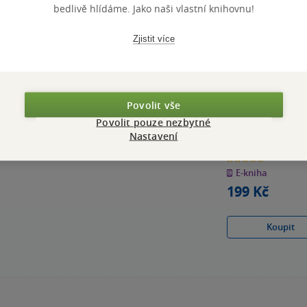
bedlivě hlídáme. Jako naši vlastní knihovnu!
Zjistit více
Povolit vše
Otčenáš
Povolit pouze nezbytné
Nastavení
Alfons Mucha
0.0
z
E-kniha
5
hvězdiček
199 Kč
Koupit