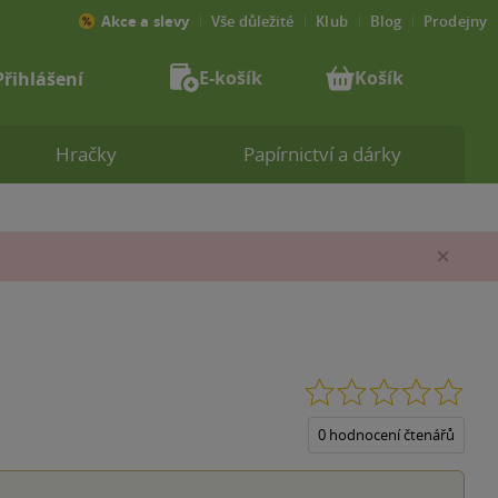
Akce a slevy
Vše důležité
Klub
Blog
Prodejny
E-košík
Košík
Přihlášení
Hračky
Papírnictví a dárky
Zav
0.0
z
5
0 hodnocení čtenářů
hvěz