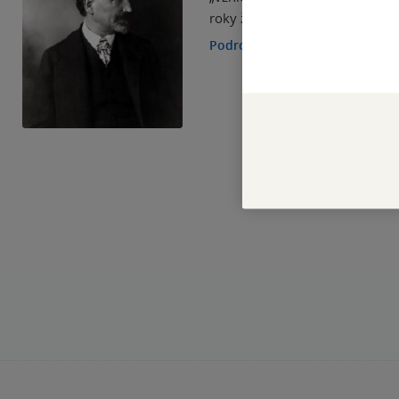
roky žil.
Podrobnosti