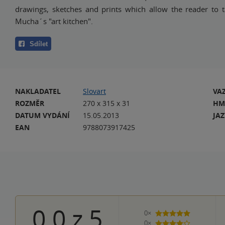
drawings, sketches and prints which allow the reader to 
Mucha´s "art kitchen".
Sdílet
NAKLADATEL
Slovart
VA
ROZMĚR
270 x 315 x 31
HM
DATUM VYDÁNÍ
15.05.2013
JA
EAN
9788073917425
0.0
z
5
0×
5 hvězdiček
0×
4 hvězdičky