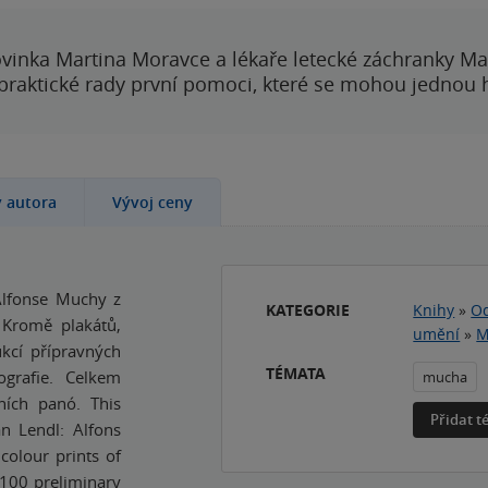
vinka Martina Moravce a lékaře letecké záchranky Ma
 praktické rady první pomoci, které se mohou jednou
y autora
Vývoj ceny
 Alfonse Muchy z
KATEGORIE
Knihy
»
Od
 Kromě plakátů,
umění
»
M
kcí přípravných
TÉMATA
grafie. Celkem
mucha
ních panó. This
Přidat 
n Lendl: Alfons
colour prints of
n 100 preliminary