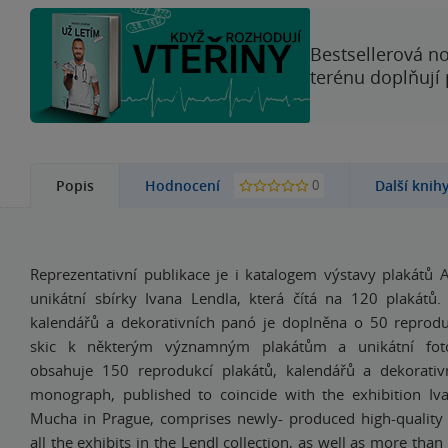
Bestsellerová no
terénu doplňují
0
Popis
Hodnocení
Další knih
Reprezentativní publikace je i katalogem výstavy plakátů
unikátní sbírky Ivana Lendla, která čítá na 120 plakátů.
kalendářů a dekorativních panó je doplněna o 50 reprodu
skic k některým významným plakátům a unikátní foto
obsahuje 150 reprodukcí plakátů, kalendářů a dekorativ
monograph, published to coincide with the exhibition Iva
Mucha in Prague, comprises newly- produced high-quality 
all the exhibits in the Lendl collection, as well as more tha