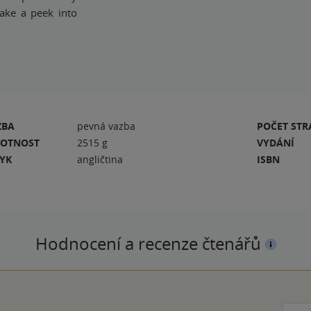
take a peek into
ZBA
pevná vazba
POČET ST
OTNOST
2515 g
VYDÁNÍ
ZYK
angličtina
ISBN
Hodnocení a recenze čtenářů