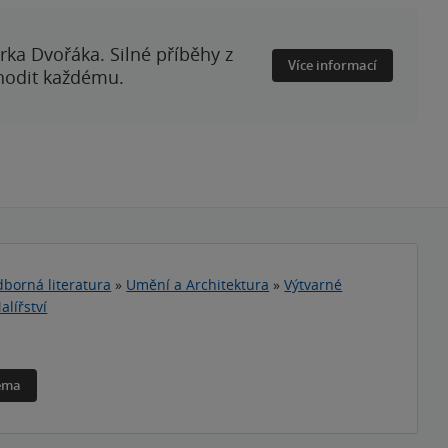
rka Dvořáka. Silné příběhy z
Více informací
 hodit každému.
borná literatura
»
Umění a Architektura
»
Výtvarné
alířství
téma