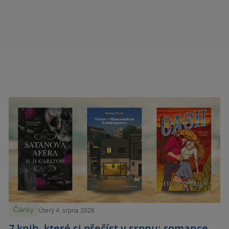
Články
Úterý 4. srpna 2026
7 knih, které si přečíst v srpnu: romance,