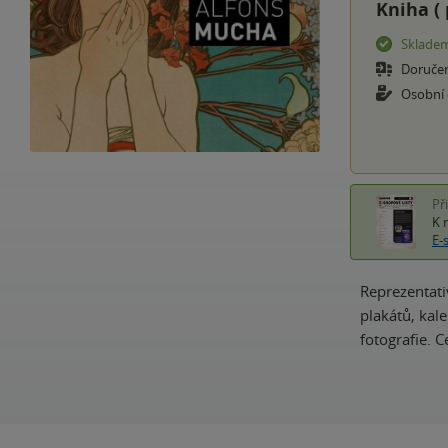
Kniha (
Sklade
Doruče
Osobní
Př
K 
E-
Reprezentati
plakátů, kal
fotografie. 