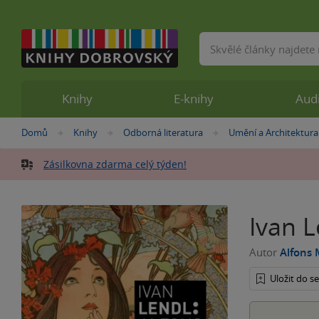
Vyhledávání
Knihy
E-knihy
Aud
Nacházíte
Domů
Knihy
Odborná literatura
Umění a Architektura
»
»
»
se
zde:
Zásilkovna zdarma celý týden!
Ivan L
Autor
Alfons
Uložit do 