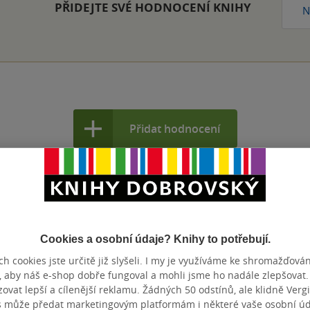
PŘIDEJTE SVÉ HODNOCENÍ KNIHY
N
Přidat hodnocení
Cookies a osobní údaje? Knihy to potřebují.
h cookies jste určitě již slyšeli. I my je využíváme ke shromažďován
námý český malíř a designér období
, aby náš e-shop dobře fungoval a mohli jsme ho nadále zlepšovat
vat lepší a cílenější reklamu. Žádných 50 odstínů, ale klidně Vergil
ména užitým uměním a de facto určoval
s může předat marketingovým platformám i některé vaše osobní úda
méno spojeno především s Paříží, kde dlouhé