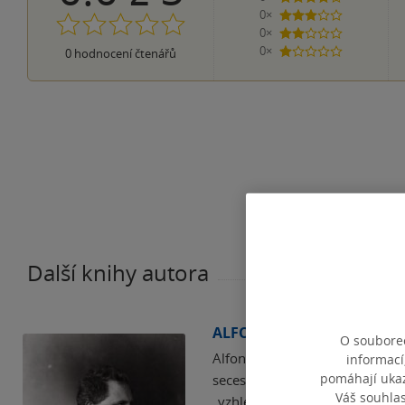
0×
3 hvězdičky
0×
2 hvězdičky
0×
0
hodnocení čtenářů
1 hvezdička
Další knihy autora
ALFONS MUCHA
O souborec
Alfons Maria Mucha byl světoz
informací
pomáhají ukazo
secese, který se proslavil zej
Váš souhla
„vzhled“ tehdejší doby. Jeho j