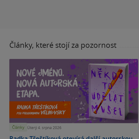
Články, které stojí za pozornost
Články
Úterý 4. srpna 2026
Radka Třeštíková otevírá další autorskou