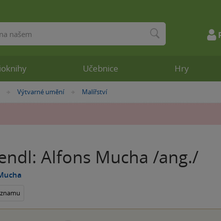
ioknihy
Učebnice
Hry
Výtvarné umění
Malířství
»
»
endl: Alfons Mucha /ang./
 Mucha
seznamu