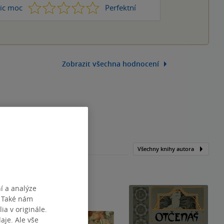
1
2
3
4
5
ic moc
Perfektní
Zobrazit všechna hodnocení
Všechny knihy autora
í a analýze
. Také nám
ia v originále.
je. Ale vše