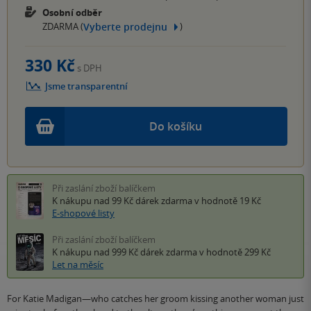
Osobní odběr
Vyberte prodejnu
ZDARMA (
)
330 Kč
s DPH
Jsme transparentní
Do košíku
Při zaslání zboží balíčkem
K nákupu nad 99 Kč
dárek zdarma
v hodnotě 19 Kč
E-shopové listy
Při zaslání zboží balíčkem
K nákupu nad 999 Kč
dárek zdarma
v hodnotě 299 Kč
Let na měsíc
For Katie Madigan—who catches her groom kissing another woman just