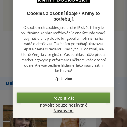
PŘIDEJTE SVÉ HODNOCENÍ KNIHY
Cookies a osobní údaje? Knihy to
1
2
3
4
5
potřebují.
O souborech cookies jste určitě již slyšeli. I my je
využíváme ke shromažďování a analýze informací,
aby náš e-shop dobře fungoval a mohli jsme ho
Zobrazit všechna hodnocení
nadále zlepšovat. Také nám pomáhají ukazovat
lepší a cílenější reklamu. Žádných 50 odstínů, ale
klidně Vergilia v originále. Váš souhlas může předat
Přidat hodnocení
marketingovým platformám i některé vaše osobní
údaje. Ale vše bedlivě hlídáme. Jako naši vlastní
knihovnu!
Zjistit více
Další knihy autora
Povolit vše
Povolit pouze nezbytné
Nastavení