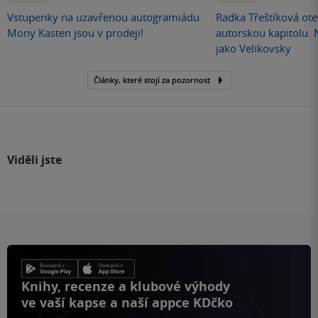
Vstupenky na uzavřenou autogramiádu
Radka Třeštíková otev
Mony Kasten jsou v prodeji!
autorskou kapitolu.
jako Velikovsky
Články, které stojí za pozornost
Viděli jste
Knihy, recenze a klubové výhody
ve vaší kapse a naší appce KDčko