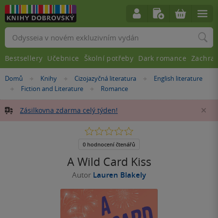
Vyhledávání
Bestsellery
Učebnice
Školní potřeby
Dark romance
Zachra
Nacházíte
Domů
Knihy
Cizojazyčná literatura
English literature
»
»
»
se
Fiction and Literature
Romance
»
»
zde:
Zásilkovna zdarma celý týden!
Za
0.0
z
5
0 hodnocení čtenářů
hvězdiček
A Wild Card Kiss
Autor
Lauren Blakely