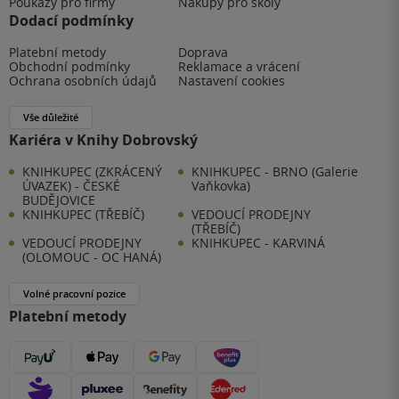
Poukazy pro firmy
Nákupy pro školy
Dodací podmínky
Platební metody
Doprava
Obchodní podmínky
Reklamace a vrácení
Ochrana osobních údajů
Nastavení cookies
Vše důležité
Kariéra v Knihy Dobrovský
KNIHKUPEC (ZKRÁCENÝ
KNIHKUPEC - BRNO (Galerie
ÚVAZEK) - ČESKÉ
Vaňkovka)
BUDĚJOVICE
KNIHKUPEC (TŘEBÍČ)
VEDOUCÍ PRODEJNY
(TŘEBÍČ)
VEDOUCÍ PRODEJNY
KNIHKUPEC - KARVINÁ
(OLOMOUC - OC HANÁ)
Volné pracovní pozice
Platební metody