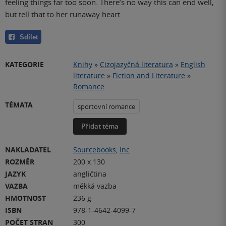
feeling things far too soon. There’s no way this can end well,
but tell that to her runaway heart.
Sdílet
KATEGORIE
Knihy
»
Cizojazyčná literatura
»
English
literature
»
Fiction and Literature
»
Romance
TÉMATA
sportovní romance
Přidat téma
NAKLADATEL
Sourcebooks
,
Inc
ROZMĚR
200 x 130
JAZYK
angličtina
VAZBA
měkká vazba
HMOTNOST
236 g
ISBN
978-1-4642-4099-7
POČET STRAN
300