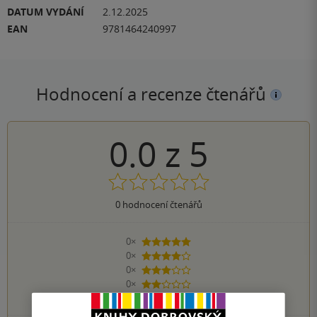
DATUM VYDÁNÍ
2.12.2025
EAN
9781464240997
Hodnocení a recenze čtenářů
0.0
z
5
0
hodnocení čtenářů
0×
5 hvězdiček
0×
4 hvězdičky
0×
3 hvězdičky
0×
2 hvězdičky
0×
1 hvezdička