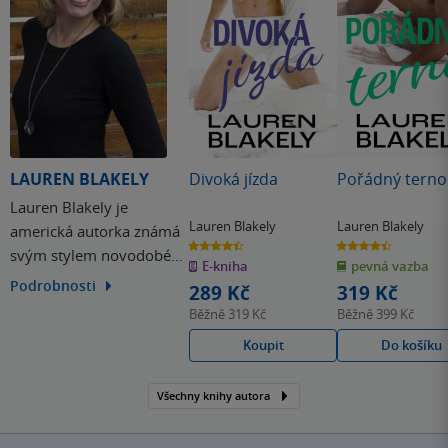
LAUREN BLAKELY
Divoká jízda
Pořádný terno
Lauren Blakely je
Lauren Blakely
Lauren Blakely
americká autorka známá
4.4
4.4
svým stylem novodobé
z
z
E-kniha
pevná vazba
5
5
hvězdiček
hvězdiček
romance, který je sladký,
Podrobnosti
289 Kč
319 Kč
sexy a vtipný zároveň.
Běžně
319 Kč
Běžně
399 Kč
Autorka píše také
Koupit
Do košíku
romantické příběhy z
LGBT komunity.
Všechny knihy autora