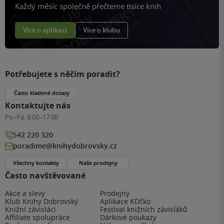
Každý měsíc společně přečteme tisíce knih
Více o aplikaci
Více o klubu
Potřebujete s něčím poradit?
Často kladené dotazy
Kontaktujte nás
Po–Pá:
8:00–17:00
542 220 320
poradime@knihydobrovsky.cz
Všechny kontakty
Naše prodejny
Často navštěvované
Akce a slevy
Prodejny
Klub Knihy Dobrovský
Aplikace KDčko
Knižní závisláci
Festival knižních závisláků
Affiliate spolupráce
Dárkové poukazy