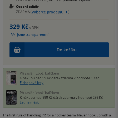
ZDARMA od 1299 Kč, do 18. 8. předáme dopravci
Osobní odběr
Vyberte prodejnu
ZDARMA (
)
329 Kč
s DPH
Jsme transparentní
Do košíku
Při zaslání zboží balíčkem
K nákupu nad 99 Kč
dárek zdarma
v hodnotě 19 Kč
E-shopové listy
Při zaslání zboží balíčkem
K nákupu nad 999 Kč
dárek zdarma
v hodnotě 299 Kč
Let na měsíc
The first rule of handling PR for a hockey team? Never hook up with a