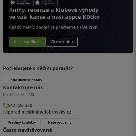
Knihy, recenze a klubové výhody
ve vaší kapse a naší appce KDčko
Každý měsíc společně přečteme tisíce knih
Více o aplikaci
Více o klubu
Potřebujete s něčím poradit?
Často kladené dotazy
Kontaktujte nás
Po–Pá:
8:00–17:00
542 220 320
poradime@knihydobrovsky.cz
Všechny kontakty
Naše prodejny
Často navštěvované