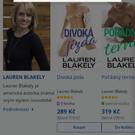
LAUREN BLAKELY
Divoká jízda
Pořádný terno
Lauren Blakely je
Lauren Blakely
Lauren Blakely
americká autorka známá
4.4
4.4
svým stylem novodobé
z
z
E-kniha
pevná vazba
5
5
hvězdiček
hvězdiček
romance, který je sladký,
Podrobnosti
289 Kč
319 Kč
sexy a vtipný zároveň.
Běžně
319 Kč
Běžně
399 Kč
Autorka píše také
Koupit
Do košíku
romantické příběhy z