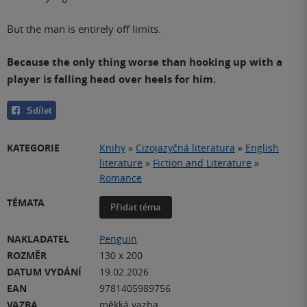
But the man is entirely off limits.
Because the only thing worse than hooking up with a
player is falling head over heels for him.
Sdílet
KATEGORIE
Knihy
»
Cizojazyčná literatura
»
English
literature
»
Fiction and Literature
»
Romance
TÉMATA
Přidat téma
NAKLADATEL
Penguin
ROZMĚR
130 x 200
DATUM VYDÁNÍ
19.02.2026
EAN
9781405989756
VAZBA
měkká vazba