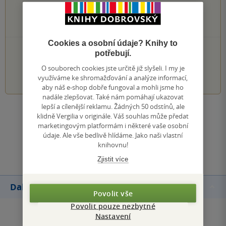
0×
3 hvězdičky
0×
2 hvězdičky
0×
1 hvezdička
Cookies a osobní údaje? Knihy to
PŘIDEJTE SVÉ HODNOCENÍ KNIHY
potřebují.
O souborech cookies jste určitě již slyšeli. I my je
1
2
3
4
5
využíváme ke shromažďování a analýze informací,
aby náš e-shop dobře fungoval a mohli jsme ho
nadále zlepšovat. Také nám pomáhají ukazovat
lepší a cílenější reklamu. Žádných 50 odstínů, ale
Zobrazit všechna hodnocení
klidně Vergilia v originále. Váš souhlas může předat
marketingovým platformám i některé vaše osobní
údaje. Ale vše bedlivě hlídáme. Jako naši vlastní
Přidat hodnocení
knihovnu!
Zjistit více
Další knihy autora
Povolit vše
Povolit pouze nezbytné
Nastavení