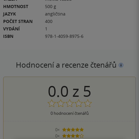
HMOTNOST
500 g
JAZYK
angličtina
POČET STRAN
400
VYDÁNÍ
1
ISBN
978-1-4059-8975-6
Hodnocení a recenze čtenářů
0.0
z
5
0
hodnocení čtenářů
0×
5 hvězdiček
0×
4 hvězdičky