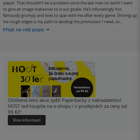
player. That shouldn’t be a problem since the last man on earth I want
to give an image makeover to is our goalie. He’s infuriatingly hot,
famously grumpy and lives to spar with me after every game. Shining up
his rough edges is my path to landing the promotion I need, so…
Přejít na celý popis
Oblíbená letní akce zpět! Paperbacky z nakladatelství
HOST teď koupíte na e-shopu i v prodejnách za ceny od
99 Kč!
Více informací