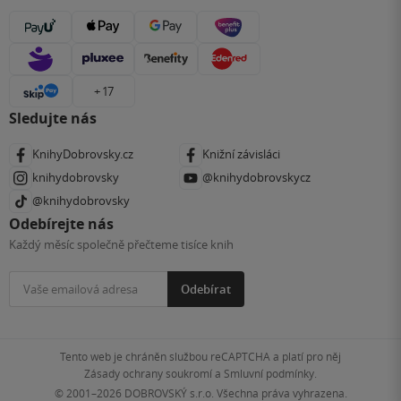
+ 17
Sledujte nás
KnihyDobrovsky.cz
Knižní závisláci
knihydobrovsky
@knihydobrovskycz
@knihydobrovsky
Odebírejte nás
Každý měsíc společně přečteme tisíce knih
Odebírat
Tento web je chráněn službou reCAPTCHA a platí pro něj
Zásady ochrany soukromí
a
Smluvní podmínky
.
© 2001–2026
DOBROVSKÝ s.r.o. Všechna práva vyhrazena.