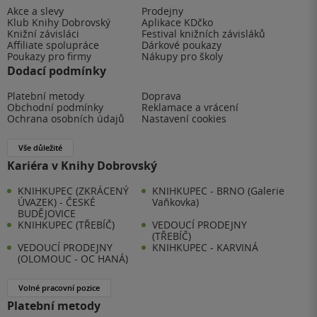
Akce a slevy
Prodejny
Klub Knihy Dobrovský
Aplikace KDčko
Knižní závisláci
Festival knižních závisláků
Affiliate spolupráce
Dárkové poukazy
Poukazy pro firmy
Nákupy pro školy
Dodací podmínky
Platební metody
Doprava
Obchodní podmínky
Reklamace a vrácení
Ochrana osobních údajů
Nastavení cookies
Vše důležité
Kariéra v Knihy Dobrovský
KNIHKUPEC (ZKRÁCENÝ
KNIHKUPEC - BRNO (Galerie
ÚVAZEK) - ČESKÉ
Vaňkovka)
BUDĚJOVICE
KNIHKUPEC (TŘEBÍČ)
VEDOUCÍ PRODEJNY
(TŘEBÍČ)
VEDOUCÍ PRODEJNY
KNIHKUPEC - KARVINÁ
(OLOMOUC - OC HANÁ)
Volné pracovní pozice
Platební metody