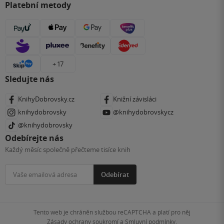
Platební metody
+ 17
Sledujte nás
KnihyDobrovsky.cz
Knižní závisláci
knihydobrovsky
@knihydobrovskycz
@knihydobrovsky
Odebírejte nás
Každý měsíc společně přečteme tisíce knih
Odebírat
Tento web je chráněn službou reCAPTCHA a platí pro něj
Zásady ochrany soukromí
a
Smluvní podmínky
.