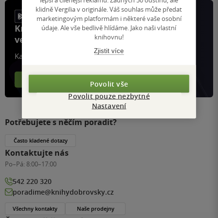
klidně Vergilia v originále. Váš souhlas může předat
marketingovým platformám i některé vaše osobní
Knihy, recenze a klubové výhody
údaje. Ale vše bedlivě hlídáme. Jako naši vlastní
knihovnu!
ve vaší kapse a naší appce KDčko
Zjistit více
Každý měsíc společně přečteme tisíce knih
Více o aplikaci
Více o klubu
Povolit vše
Povolit pouze nezbytné
Nastavení
Potřebujete s něčím poradit?
Často kladené dotazy
Kontaktujte nás
Po–Pá:
8:00–17:00
542 220 320
poradime@knihydobrovsky.cz
Všechny kontakty
Naše prodejny