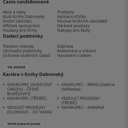
Často navštěvované
Akce a slevy
Prodejny
Klub Knihy Dobrovský
Aplikace KDčko
Knižní závisláci
Festival knižních závisláků
Affiliate spolupráce
Dárkové poukazy
Poukazy pro firmy
Nákupy pro školy
Dodací podmínky
Platební metody
Doprava
Obchodní podmínky
Reklamace a vrácení
Ochrana osobních údajů
Nastavení cookies
Vše důležité
Kariéra v Knihy Dobrovský
KNIHKUPEC (ZKRÁCENÝ
KNIHKUPEC - BRNO (Galerie
ÚVAZEK) - ČESKÉ
Vaňkovka)
BUDĚJOVICE
KNIHKUPEC (TŘEBÍČ)
VEDOUCÍ PRODEJNY
(TŘEBÍČ)
VEDOUCÍ PRODEJNY
KNIHKUPEC - KARVINÁ
(OLOMOUC - OC HANÁ)
Volné pracovní pozice