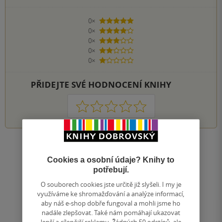
0×
5 hvězdiček
0×
4 hvězdičky
0×
3 hvězdičky
0×
2 hvězdičky
0×
1 hvezdička
PŘIDEJTE SVÉ HODNOCENÍ KNIHY
1
2
3
4
5
Nahoru
Cookies a osobní údaje? Knihy to
Zobrazeno 20 z 20
potřebují.
1
/ 1
Přejít
O souborech cookies jste určitě již slyšeli. I my je
na
využíváme ke shromažďování a analýze informací,
stránku
aby náš e-shop dobře fungoval a mohli jsme ho
nadále zlepšovat. Také nám pomáhají ukazovat
lepší a cílenější reklamu. Žádných 50 odstínů, ale