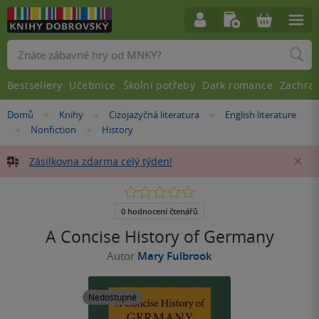
Vyhledávání
Bestsellery
Učebnice
Školní potřeby
Dark romance
Zachra
Nacházíte
Domů
Knihy
Cizojazyčná literatura
English literature
»
»
»
se
Nonfiction
History
»
»
zde:
Zásilkovna zdarma celý týden!
Za
0.0
z
5
0 hodnocení čtenářů
hvězdiček
A Concise History of Germany
Autor
Mary Fulbrook
Nedostupné