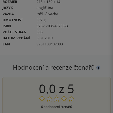
ROZMĚR
215 x 139 x 14
JAZYK
angličtina
VAZBA
měkká vazba
HMOTNOST
392 g
ISBN
978-1-108-40708-3
POČET STRAN
306
DATUM VYDÁNÍ
3.01.2019
EAN
9781108407083
Hodnocení a recenze čtenářů
0.0
z
5
0
hodnocení čtenářů