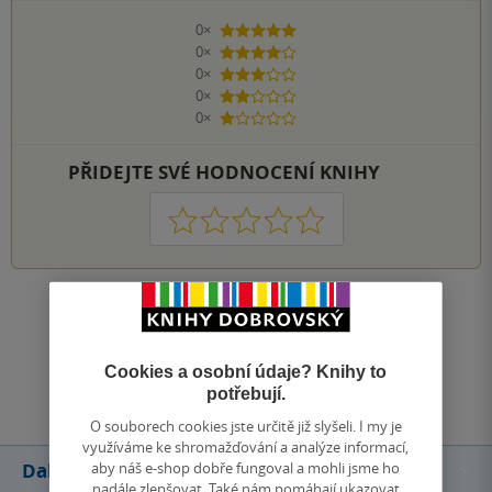
0×
5 hvězdiček
0×
4 hvězdičky
0×
3 hvězdičky
0×
2 hvězdičky
0×
1 hvezdička
PŘIDEJTE SVÉ HODNOCENÍ KNIHY
1
2
3
4
5
Zobrazit všechna hodnocení
Cookies a osobní údaje? Knihy to
Přidat hodnocení
potřebují.
O souborech cookies jste určitě již slyšeli. I my je
využíváme ke shromažďování a analýze informací,
aby náš e-shop dobře fungoval a mohli jsme ho
Další knihy autora
nadále zlepšovat. Také nám pomáhají ukazovat