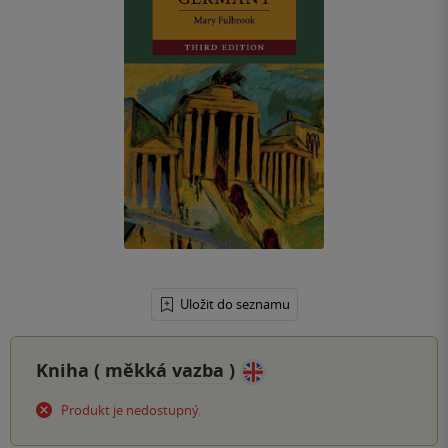
Uložit do seznamu
Kniha (
měkká vazba
)
Produkt je nedostupný.