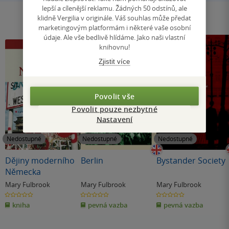
lepší a cílenější reklamu. Žádných 50 odstínů, ale
klidně Vergilia v originále. Váš souhlas může předat
marketingovým platformám i některé vaše osobní
údaje. Ale vše bedlivě hlídáme. Jako naši vlastní
knihovnu!
Zjistit více
Povolit vše
Povolit pouze nezbytné
Nastavení
Nedostupné
Nedostupné
Nedostupné
Dějiny moderního
Berlin
Bystander Society
Německa
Mary Fulbrook
Mary Fulbrook
Mary Fulbrook
0.0
0.0
0.0
z
z
z
kniha
pevná vazba
pevná vazba
5
5
5
hvězdiček
hvězdiček
hvězdiček