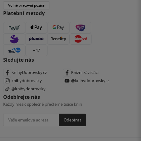
Volné pracovní pozice
Platební metody
+ 17
Sledujte nás
KnihyDobrovsky.cz
Knižní závisláci
knihydobrovsky
@knihydobrovskycz
@knihydobrovsky
Odebírejte nás
Každý měsíc společně přečteme tisíce knih
Odebírat