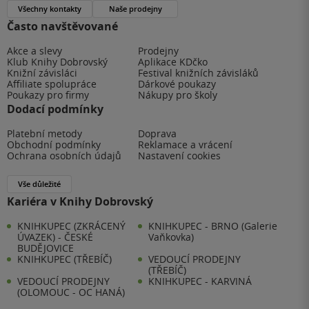
Všechny kontakty
Naše prodejny
Často navštěvované
Akce a slevy
Prodejny
Klub Knihy Dobrovský
Aplikace KDčko
Knižní závisláci
Festival knižních závisláků
Affiliate spolupráce
Dárkové poukazy
Poukazy pro firmy
Nákupy pro školy
Dodací podmínky
Platební metody
Doprava
Obchodní podmínky
Reklamace a vrácení
Ochrana osobních údajů
Nastavení cookies
Vše důležité
Kariéra v Knihy Dobrovský
KNIHKUPEC (ZKRÁCENÝ
KNIHKUPEC - BRNO (Galerie
ÚVAZEK) - ČESKÉ
Vaňkovka)
BUDĚJOVICE
KNIHKUPEC (TŘEBÍČ)
VEDOUCÍ PRODEJNY
(TŘEBÍČ)
VEDOUCÍ PRODEJNY
KNIHKUPEC - KARVINÁ
(OLOMOUC - OC HANÁ)