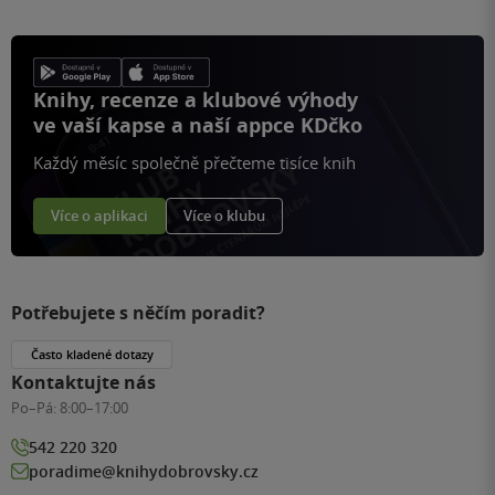
Knihy, recenze a klubové výhody
ve vaší kapse a naší appce KDčko
Každý měsíc společně přečteme tisíce knih
Více o aplikaci
Více o klubu
Potřebujete s něčím poradit?
Často kladené dotazy
Kontaktujte nás
Po–Pá:
8:00–17:00
542 220 320
poradime@knihydobrovsky.cz