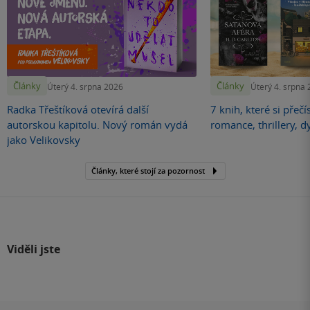
Články
Články
Úterý 4. srpna 2026
Úterý 4. srpna
Radka Třeštíková otevírá další
7 knih, které si přečí
autorskou kapitolu. Nový román vydá
romance, thrillery, d
jako Velikovsky
Články, které stojí za pozornost
Viděli jste