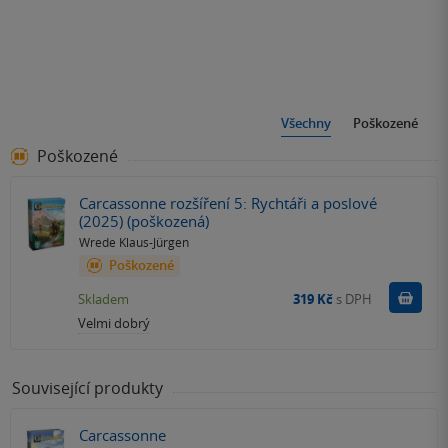
Všechny
Poškozené
Poškozené
Carcassonne rozšíření 5: Rychtáři a poslové
(2025) (poškozená)
Wrede Klaus-Jürgen
Poškozené
Do k
Skladem
319 Kč
s DPH
Velmi dobrý
Související produkty
Carcassonne