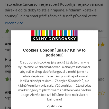
Tato edice Carcassonne je super! Koupili jsme jako vánoční
dárek a od té doby to stále hrajeme. Přidáním kostek a
soubojů je hra snad ještě zábavnější než původní verze.
Doporučuji!
Přečíst
více
90
Hra, MINDOK, 2018, 4001504881610
ANETA S.
registrovaný uživatel
Cookies a osobní údaje? Knihy to
potřebují.
Hra Carcassonne je jedna z nejlepších, co znám, ale v této
O souborech cookies jste určitě již slyšeli. I my je
podobě mne absolutně neoslovila. Možná je to i tím, že
využíváme ke shromažďování a analýze informací,
nejsem fanouškem Star Wars.
aby náš e-shop dobře fungoval a mohli jsme ho
nadále zlepšovat. Také nám pomáhají ukazovat
84
Hra, MINDOK, 2018, 4001504881610
lepší a cílenější reklamu. Žádných 50 odstínů, ale
klidně Vergilia v originále. Váš souhlas může předat
marketingovým platformám i některé vaše osobní
ANETA S.
údaje. Ale vše bedlivě hlídáme. Jako naši vlastní
registrovaný uživatel
knihovnu!
Zjistit více
Hrana způsob Carcassonne, na mne dost jiná a osekaná,