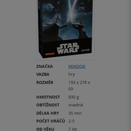
ZNAČKA
MINDOK
VAZBA
hry
ROZMĚR
193 x 278 x
69
HMOTNOST
830 g
OBTÍŽNOST
snadná
DÉLKA HRY
35 min
POČET HRÁČŮ
2-5
OD VĚKU
7 let