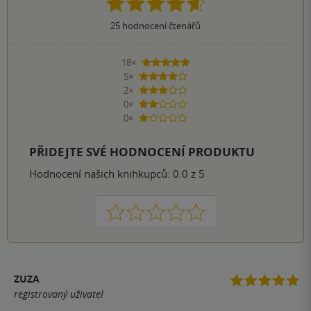
25
hodnocení čtenářů
18×
5 hvězdiček
5×
4 hvězdičky
2×
3 hvězdičky
0×
2 hvězdičky
0×
1 hvezdička
PŘIDEJTE SVÉ HODNOCENÍ PRODUKTU
Hodnocení našich knihkupců: 0.0 z 5
1
2
3
4
5
ZUZA
registrovaný uživatel