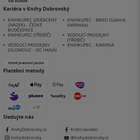
Vše důležité
Kariéra v Knihy Dobrovský
KNIHKUPEC (ZKRÁCENÝ
KNIHKUPEC - BRNO (Galerie
ÚVAZEK) - ČESKÉ
Vaňkovka)
BUDĚJOVICE
KNIHKUPEC (TŘEBÍČ)
VEDOUCÍ PRODEJNY
(TŘEBÍČ)
VEDOUCÍ PRODEJNY
KNIHKUPEC - KARVINÁ
(OLOMOUC - OC HANÁ)
Volné pracovní pozice
Platební metody
+ 17
Sledujte nás
KnihyDobrovsky.cz
Knižní závisláci
knihydobrovsky
@knihydobrovskycz