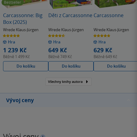
Bestseller
Carcassonne: Big
Děti z Carcassonne
Carcassonne
Box (2025)
Wrede Klaus-Jürgen
Wrede Klaus-Jürgen
Wrede Klaus-Jürgen
4.8
4.6
4.7
z
z
z
Hra
Hra
Hra
5
5
5
hvězdiček
hvězdiček
hvězdiček
1 239 Kč
649 Kč
629 Kč
Běžně
1 499 Kč
Běžně
749 Kč
Běžně
649 Kč
Do košíku
Do košíku
Do košíku
Všechny knihy autora
Vývoj ceny
Vývoj ceny