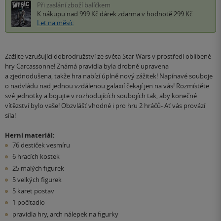
Při zaslání zboží balíčkem
K nákupu nad 999 Kč
dárek zdarma
v hodnotě 299 Kč
Let na měsíc
Zažijte vzrušující dobrodružství ze světa Star Wars v prostředí oblíbené
hry Carcassonne! Známá pravidla byla drobně upravena
a zjednodušena, takže hra nabízí úplně nový zážitek! Napínavé souboje
o nadvládu nad jednou vzdálenou galaxií čekají jen na vás! Rozmístěte
své jednotky a bojujte v rozhodujících soubojích tak, aby konečné
vítězství bylo vaše! Obzvlášť vhodné i pro hru 2 hráčů- Ať vás provází
síla!
Herní materiál:
76 destiček vesmíru
6 hracích kostek
25 malých figurek
5 velkých figurek
5 karet postav
1 počítadlo
pravidla hry, arch nálepek na figurky