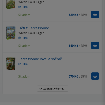
Wrede Klaus-Jürgen
Hra
Do k
Skladem
629 Kč
s DPH
Děti z Carcassonne
Wrede Klaus-Jürgen
Hra
Do k
Skladem
649 Kč
s DPH
Carcassonne lovci a sběrači
Hra
Do k
Skladem
670 Kč
s DPH
Zobrazit
více
(+17)