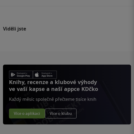
Viděli jste
Knihy, recenze a klubové výhody
ve vaší kapse a naší appce KDčko
Každý měsíc společně přečteme tisíce knih
Více o aplikaci
Více o klubu