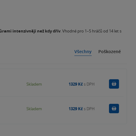
vůrami intenzivněji než kdy dřív
. Vhodné pro 1–5 hráčů od 14 let s
Všechny
Poškozené
Do košík
Skladem
1329 Kč
s DPH
Do košík
Skladem
1329 Kč
s DPH