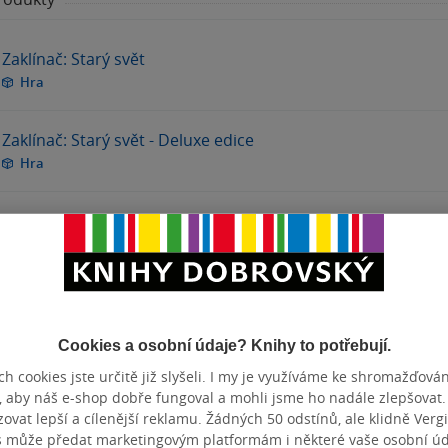
Zaklínač: Starý svět
Hra
Zaklínač: Starý svět - Deluxe edice
Hra
Zaklínač: Starý svět - Legendární lov
Hra
Zobrazit
více
(+6)
Cookies a osobní údaje? Knihy to potřebují.
h cookies jste určitě již slyšeli. I my je využíváme ke shromažďován
, aby náš e-shop dobře fungoval a mohli jsme ho nadále zlepšovat
vat lepší a cílenější reklamu. Žádných 50 odstínů, ale klidně Vergil
s může předat marketingovým platformám i některé vaše osobní úda