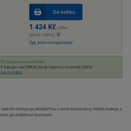
Do košíku
1 424 Kč
s DPH
Běžně 1 499 Kč
Jsme transparentní
Při zaslání zboží balíčkem
K nákupu nad 999 Kč
dárek zdarma
v hodnotě 299 Kč
Let na měsíc
ka nestvůr obohacuje základní hru o nové mechanismy, hlubší souboje a
nosti, jak ovládnout Kontinent.