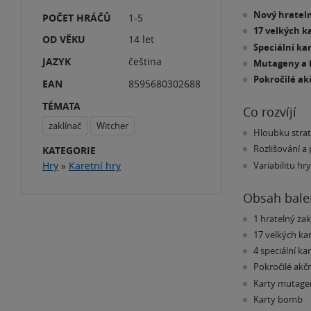
Nový hrateln
POČET HRÁČŮ
1-5
17 velkých k
OD VĚKU
14 let
Speciální ka
JAZYK
čeština
Mutageny a
Pokročilé ak
EAN
8595680302688
TÉMATA
Co rozvíjí
zaklínač
Witcher
Hloubku strate
Rozlišování a
KATEGORIE
Variabilitu h
Hry
»
Karetní hry
Obsah bale
1 hratelný za
17 velkých ka
4 speciální ka
Pokročilé akčn
Karty mutag
Karty bomb