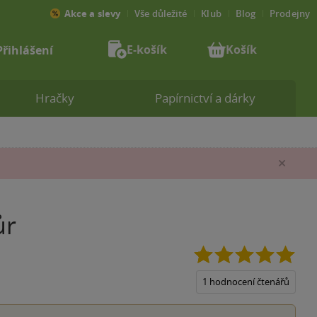
Akce a slevy
Vše důležité
Klub
Blog
Prodejny
E-košík
Košík
Přihlášení
Hračky
Papírnictví a dárky
Zav
ůr
5.0
z
5
1 hodnocení čtenářů
hvěz