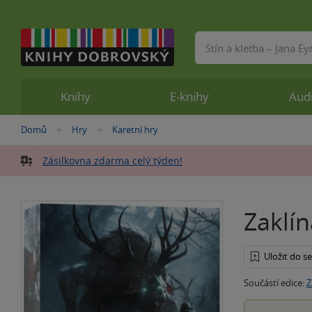
Vyhledávání
Knihy
E-knihy
Aud
Nacházíte
Domů
Hry
Karetní hry
»
»
se
zde:
Zásilkovna zdarma celý týden!
Zaklín
Uložit do 
Součástí edice:
Z