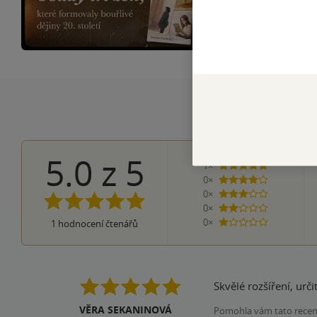
Jedna stará foto
5.0
z
5
1×
5 hvězdiček
0×
4 hvězdičky
0×
3 hvězdičky
0×
2 hvězdičky
0×
1
hodnocení čtenářů
1 hvezdička
Skvělé rozšíření, urči
VĚRA SEKANINOVÁ
Pomohla vám tato rece