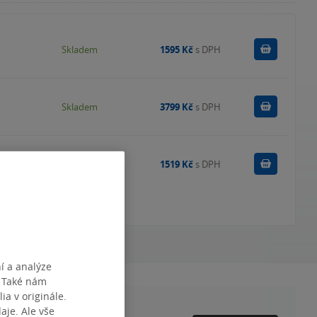
Do košík
Skladem
1595 Kč
s DPH
Do košík
Skladem
3799 Kč
s DPH
Do košík
Skladem
1519 Kč
s DPH
í a analýze
. Také nám
ia v originále.
je. Ale vše