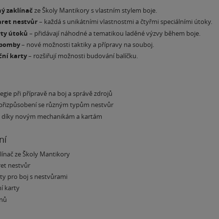
ý zaklínač
ze Školy Mantikory s vlastním stylem boje.
aret nestvůr
– každá s unikátními vlastnostmi a čtyřmi speciálními útoky.
rty útoků
– přidávají náhodné a tematikou laděné výzvy během boje.
 bomby
– nové možnosti taktiky a přípravy na souboj.
ční karty
– rozšiřují možnosti budování balíčku.
gie při přípravě na boj a správě zdrojů
 přizpůsobení se různým typům nestvůr
ry díky novým mechanikám a kartám
ní
klínač ze Školy Mantikory
ret nestvůr
rty pro boj s nestvůrami
í karty
enů