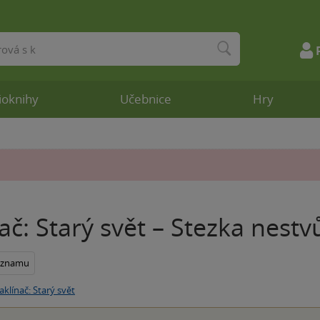
ioknihy
Učebnice
Hry
ač: Starý svět – Stezka nestv
seznamu
aklínač: Starý svět