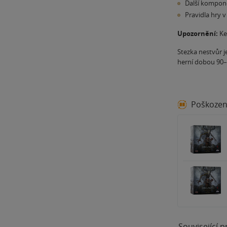
Další kompon
Pravidla hry v
Upozornění:
Ke 
Stezka nestvůr je
herní dobou 90–
Poškoze
Související 