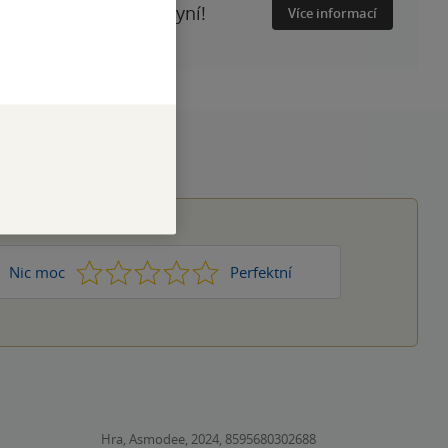
ství. Předobjednejte nyní!
Více informací
1
2
3
4
5
Nic moc
Perfektní
Hra, Asmodee, 2024, 8595680302688