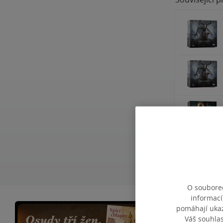
O souborec
informací
pomáhají ukazo
Váš souhla