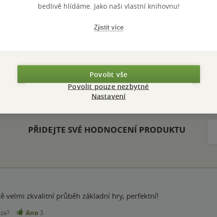
grafie, tři generace žen a celé století rodinných tajem
bedlivě hlídáme. Jako naši vlastní knihovnu!
Zjistit více
Povolit vše
Hodnocení a recenze čtenářů
Povolit pouze nezbytné
Nastavení
PŘIDEJTE SVÉ HODNOCENÍ PRODUKTU
tě velmi zkvalitní průběh základní hry, perfektní!
nze?
Ano
3