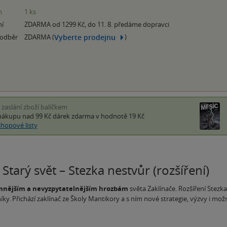
m
1 ks
ní
ZDARMA od 1299 Kč, do 11. 8. předáme dopravci
Vyberte prodejnu
 odběr
ZDARMA (
)
i zaslání zboží balíčkem
nákupu nad 99 Kč
dárek zdarma
v hodnotě 19 Kč
shopové listy
 Starý svět – Stezka nestvůr (rozšíření)
emnějším a nevyzpytatelnějším hrozbám
světa Zaklínače. Rozšíření Stez
íky. Přichází zaklínač ze Školy Mantikory a s ním nové strategie, výzvy i mož