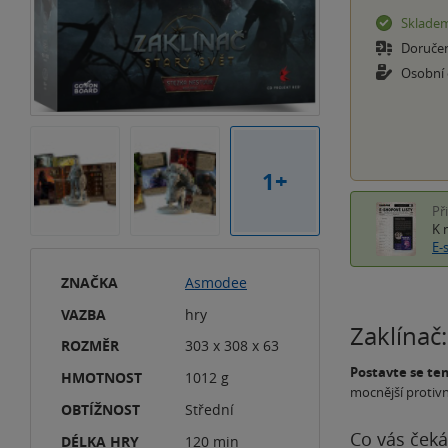
Sklade
Doruče
Osobní
1+
Př
K 
E-
ZNAČKA
Asmodee
VAZBA
hry
Zaklínač:
ROZMĚR
303 x 308 x 63
Postavte se t
HMOTNOST
1012 g
mocnější protivn
OBTÍŽNOST
Střední
Co vás čeká
DÉLKA HRY
120 min