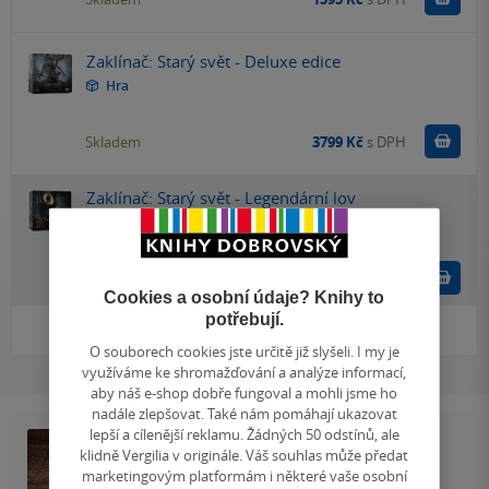
Zaklínač: Starý svět - Deluxe edice
Hra
Do k
Skladem
3799 Kč
s DPH
Zaklínač: Starý svět - Legendární lov
Hra
Do k
Skladem
1519 Kč
s DPH
Cookies a osobní údaje? Knihy to
potřebují.
Zobrazit
více
(+6)
O souborech cookies jste určitě již slyšeli. I my je
využíváme ke shromažďování a analýze informací,
aby náš e-shop dobře fungoval a mohli jsme ho
nadále zlepšovat. Také nám pomáhají ukazovat
lepší a cílenější reklamu. Žádných 50 odstínů, ale
klidně Vergilia v originále. Váš souhlas může předat
marketingovým platformám i některé vaše osobní