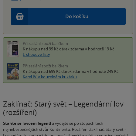
Do košíku
Při zaslání zboží balíčkem
K nákupu nad 99 Kč
dárek zdarma
v hodnotě 19 Kč
E-shopové listy
Při zaslání zboží balíčkem
K nákupu nad 699 Kč
dárek zdarma
v hodnotě 249 Kč
Karel IV. v kouzelném kukátku
Zaklínač: Starý svět – Legendární lov
(rozšíření)
Staňte se lovcem legend
a vydejte se po stopách těch
nejnebezpečnějších stvůr Kontinentu. Rozšíření Zaklínač: Starý svět –
Legendární lov přináší do hry nový cíl, vyšší napětí a sedm jedinečných