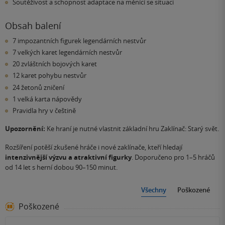
Soutěživost a schopnost adaptace na měnící se situaci
Obsah balení
7 impozantních figurek legendárních nestvůr
7 velkých karet legendárních nestvůr
20 zvláštních bojových karet
12 karet pohybu nestvůr
24 žetonů zničení
1 velká karta nápovědy
Pravidla hry v češtině
Upozornění:
Ke hraní je nutné vlastnit základní hru Zaklínač: Starý svět.
Rozšíření potěší zkušené hráče i nové zaklínače, kteří hledají
intenzivnější výzvu a atraktivní figurky
. Doporučeno pro 1–5 hráčů
od 14 let s herní dobou 90–150 minut.
Všechny
Poškozené
Poškozené