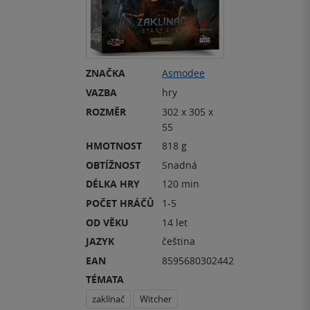
ZNAČKA
Asmodee
VAZBA
hry
ROZMĚR
302 x 305 x
55
HMOTNOST
818 g
OBTÍŽNOST
Snadná
DÉLKA HRY
120 min
POČET HRÁČŮ
1-5
OD VĚKU
14 let
JAZYK
čeština
EAN
8595680302442
TÉMATA
zaklínač
Witcher