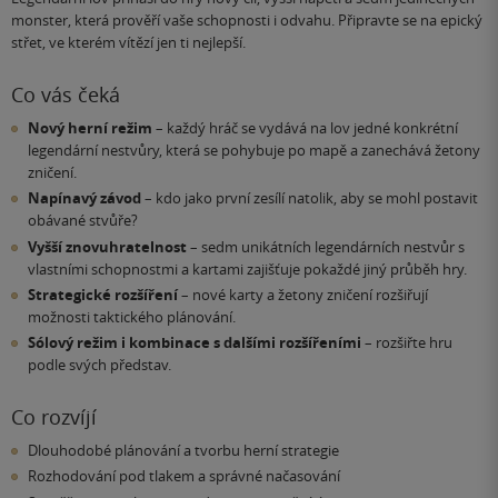
monster, která prověří vaše schopnosti i odvahu. Připravte se na epický
střet, ve kterém vítězí jen ti nejlepší.
Co vás čeká
Nový herní režim
– každý hráč se vydává na lov jedné konkrétní
legendární nestvůry, která se pohybuje po mapě a zanechává žetony
zničení.
Napínavý závod
– kdo jako první zesílí natolik, aby se mohl postavit
obávané stvůře?
Vyšší znovuhratelnost
– sedm unikátních legendárních nestvůr s
vlastními schopnostmi a kartami zajišťuje pokaždé jiný průběh hry.
Strategické rozšíření
– nové karty a žetony zničení rozšiřují
možnosti taktického plánování.
Sólový režim i kombinace s dalšími rozšířeními
– rozšiřte hru
podle svých představ.
Co rozvíjí
Dlouhodobé plánování a tvorbu herní strategie
Rozhodování pod tlakem a správné načasování