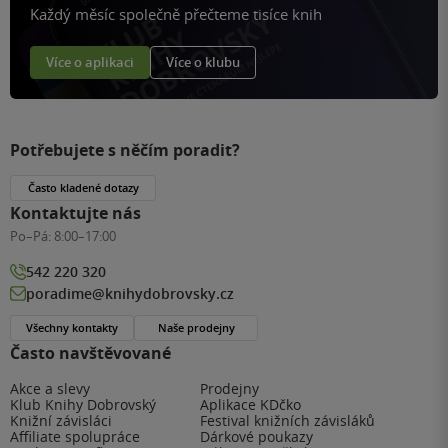
Každý měsíc společně přečteme tisíce knih
Více o aplikaci
Více o klubu
Potřebujete s něčím poradit?
Často kladené dotazy
Kontaktujte nás
Po–Pá:
8:00–17:00
542 220 320
poradime@knihydobrovsky.cz
Všechny kontakty
Naše prodejny
Často navštěvované
Akce a slevy
Prodejny
Klub Knihy Dobrovský
Aplikace KDčko
Knižní závisláci
Festival knižních závisláků
Affiliate spolupráce
Dárkové poukazy