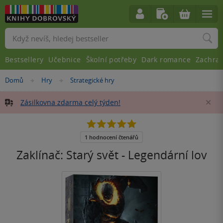
Vyhledávání
Bestsellery
Učebnice
Školní potřeby
Dark romance
Zachra
Nacházíte
Domů
Hry
Strategické hry
»
»
se
zde:
Zásilkovna zdarma celý týden!
Za
5.0
z
5
1 hodnocení čtenářů
hvězdiček
Zaklínač: Starý svět - Legendární lov