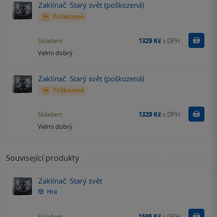
Zaklínač: Starý svět (poškozená)
Poškozené
Do k
Skladem
1329 Kč
s DPH
Velmi dobrý
Zaklínač: Starý svět (poškozená)
Poškozené
Do k
Skladem
1329 Kč
s DPH
Velmi dobrý
Související produkty
Zaklínač: Starý svět
Hra
Do k
Skladem
1595 Kč
s DPH