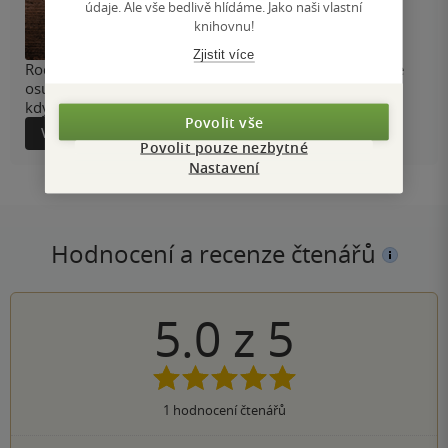
údaje. Ale vše bedlivě hlídáme. Jako naši vlastní
knihovnu!
Zjistit více
Rodinná sága z poválečného Československa zachycuje
osudy jedné ženy i proměny českého venkova v době,
kdy se životy měnily ze dne na den.
Povolit vše
Více informací
Povolit pouze nezbytné
Nastavení
Hodnocení a recenze čtenářů
5.0
z
5
1
hodnocení čtenářů