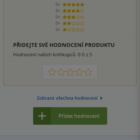
0×
5 hvězdiček
0×
4 hvězdičky
0×
3 hvězdičky
0×
2 hvězdičky
0×
1 hvezdička
PŘIDEJTE SVÉ HODNOCENÍ PRODUKTU
Hodnocení našich knihkupců: 0.0 z 5
1
2
3
4
5
Zobrazit všechna hodnocení
Přidat hodnocení