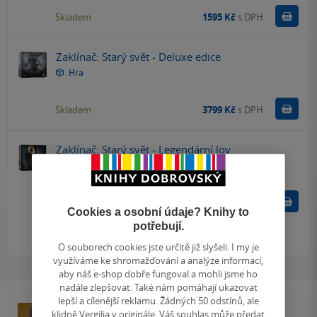
Do k
Skladem
1595 Kč
s DPH
Zaklínač: Starý svět - Deluxe edice
Hra
Do k
Skladem
3799 Kč
s DPH
Zaklínač: Starý svět - Legendární lov
Hra
Do k
Skladem
1519 Kč
s DPH
Cookies a osobní údaje? Knihy to
potřebují.
Zobrazit
více
(+6)
O souborech cookies jste určitě již slyšeli. I my je
využíváme ke shromažďování a analýze informací,
aby náš e-shop dobře fungoval a mohli jsme ho
nadále zlepšovat. Také nám pomáhají ukazovat
lepší a cílenější reklamu. Žádných 50 odstínů, ale
klidně Vergilia v originále. Váš souhlas může předat