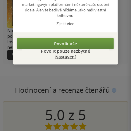
marketingovým platformám i některé vaše osobní
údaje. Ale vše bedlivě hlídáme. Jako naši vlastní
knihovnu!
Zjistit více
Nad Thornfieldem visí kletba a Jane Airová může být
poslední nadějí na její prolomení. Gotická romantasy
inspirovaná Janou Eyrovou plná magie, tajemství a
Povolit vše
nebezpečí.
Povolit pouze nezbytné
Více informací
Nastavení
Hodnocení a recenze čtenářů
5.0
z
5