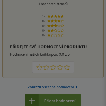
1
hodnocení čtenářů
1×
5 hvězdiček
0×
4 hvězdičky
0×
3 hvězdičky
0×
2 hvězdičky
0×
1 hvezdička
PŘIDEJTE SVÉ HODNOCENÍ PRODUKTU
Hodnocení našich knihkupců: 0.0 z 5
1
2
3
4
5
Zobrazit všechna hodnocení
Přidat hodnocení