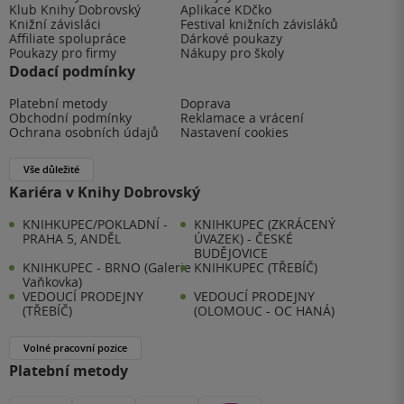
Klub Knihy Dobrovský
Aplikace KDčko
Knižní závisláci
Festival knižních závisláků
Affiliate spolupráce
Dárkové poukazy
Poukazy pro firmy
Nákupy pro školy
Dodací podmínky
Platební metody
Doprava
Obchodní podmínky
Reklamace a vrácení
Ochrana osobních údajů
Nastavení cookies
Vše důležité
Kariéra v Knihy Dobrovský
KNIHKUPEC/POKLADNÍ -
KNIHKUPEC (ZKRÁCENÝ
PRAHA 5, ANDĚL
ÚVAZEK) - ČESKÉ
BUDĚJOVICE
KNIHKUPEC - BRNO (Galerie
KNIHKUPEC (TŘEBÍČ)
Vaňkovka)
VEDOUCÍ PRODEJNY
VEDOUCÍ PRODEJNY
(TŘEBÍČ)
(OLOMOUC - OC HANÁ)
Volné pracovní pozice
Platební metody