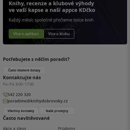
Knihy, recenze a klubové výhody
ve vaší kapse a naší appce KDčko
Každý měsíc společně přečteme tisíce knih
Více o aplikaci
Více o klubu
Potřebujete s něčím poradit?
Často kladené dotazy
Kontaktujte nás
Po–Pá:
8:00–17:00
542 220 320
poradime@knihydobrovsky.cz
Všechny kontakty
Naše prodejny
Často navštěvované
Akce a slevy
Prodejny