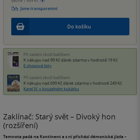
Běžně 1 499 Kč
Jsme transparentní
Do košíku
Při zaslání zboží balíčkem
K nákupu nad 99 Kč
dárek zdarma
v hodnotě 19 Kč
E-shopové listy
Při zaslání zboží balíčkem
K nákupu nad 699 Kč
dárek zdarma
v hodnotě 249 Kč
Karel IV. v kouzelném kukátku
Zaklínač: Starý svět – Divoký hon
(rozšíření)
Temnota padá na Kontinent a s ní přichází démonická jízda –