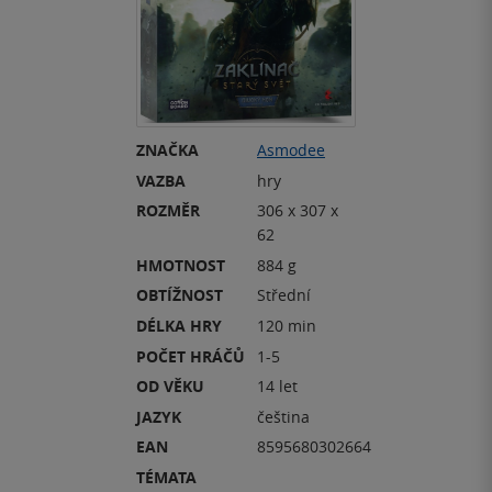
ZNAČKA
Asmodee
VAZBA
hry
ROZMĚR
306 x 307 x
62
HMOTNOST
884 g
OBTÍŽNOST
Střední
DÉLKA HRY
120 min
POČET HRÁČŮ
1-5
OD VĚKU
14 let
JAZYK
čeština
EAN
8595680302664
TÉMATA