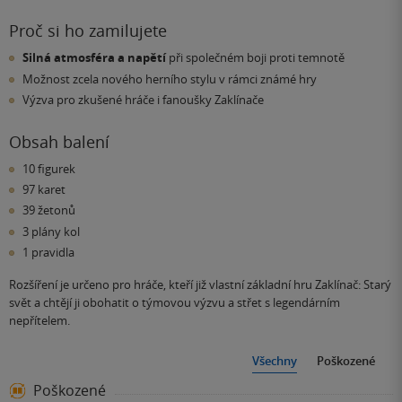
Proč si ho zamilujete
Silná atmosféra a napětí
při společném boji proti temnotě
Možnost zcela nového herního stylu v rámci známé hry
Výzva pro zkušené hráče i fanoušky Zaklínače
Obsah balení
10 figurek
97 karet
39 žetonů
3 plány kol
1 pravidla
Rozšíření je určeno pro hráče, kteří již vlastní základní hru Zaklínač: Starý
svět a chtějí ji obohatit o týmovou výzvu a střet s legendárním
nepřítelem.
Všechny
Poškozené
Poškozené