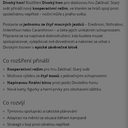
Divoký hon!
Rozšíření
Divoký hon
pro deskovou hru Zaklínač: Starý
svět přináší nový
kooperativní režim
, ve kterém se hráči spojí proti
společnému nepříteli – noční můře z jiného světa.
Postavte se
jednomu ze čtyř mocných jezdců
– Eredinovi, Nithralovi,
Imlerithovi nebo Caranthirovi – a čelte jejich unikátním schopnostem.
Připravte se na napínavé dobrodružství, kde budete muset
spolupracovat, vylepšovat své dovednosti a nakonec se utkat s
Divokým honem v
epické závěrečné bitvě
.
Co rozšíření přináší
Kooperativní režim
pro hru Zaklínač: Starý svět
Možnost výběru ze
čtyř bossů
s jedinečnými schopnostmi
Napínavou finální bitvu
proti jezdci Divokého honu
Nové karty, figurky a herní prvky pro obohacení zážitku
Co rozvíjí
Týmovou spolupráci a taktické plánování
Adaptaci na měnící se situace během kampaně
Strategii v boji proti silnému nepříteli