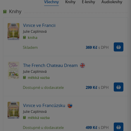
Všechny
Knihy
E-knihy
Audioknihy
Knihy
Vinice ve Francii
Julie Caplinová
kniha
Do k
Skladem
369 Kč
s DPH
The French Chateau Dream
Julie Caplinová
měkká vazba
Do k
Dostupné u dodavatele
299 Kč
s DPH
Vinice vo Francúzsku
Julie Caplinová
měkká vazba
Do k
Dostupné u dodavatele
499 Kč
s DPH