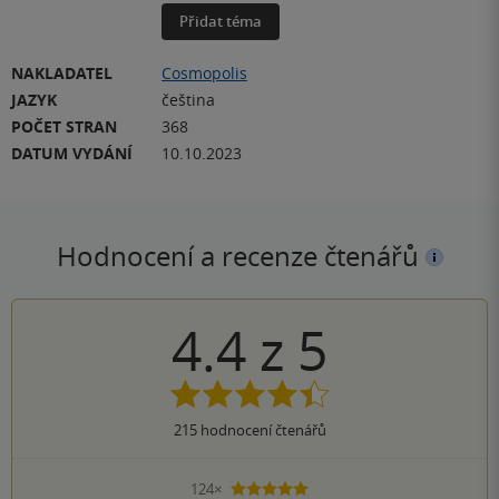
Přidat téma
NAKLADATEL
Cosmopolis
JAZYK
čeština
POČET STRAN
368
DATUM VYDÁNÍ
10.10.2023
Hodnocení a recenze čtenářů
4.4
z
5
215
hodnocení čtenářů
124×
5 hvězdiček