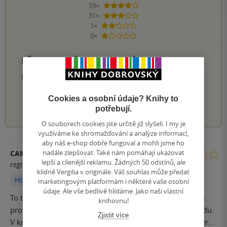
59×
4 hvězdičky
31×
3 hvězdičky
1×
2 hvězdičky
0×
1 hvezdička
PŘIDEJTE SVÉ HODNOCENÍ PRODUKTU
Hodnocení našich knihkupců: 4.5 z 5
Cookies a osobní údaje? Knihy to
1
2
3
4
5
potřebují.
O souborech cookies jste určitě již slyšeli. I my je
využíváme ke shromažďování a analýze informací,
aby náš e-shop dobře fungoval a mohli jsme ho
nadále zlepšovat. Také nám pomáhají ukazovat
CAMILLE
lepší a cílenější reklamu. Žádných 50 odstínů, ale
registrovaný uživatel
klidně Vergilia v originále. Váš souhlas může předat
Hodnoceno z aplikace
marketingovým platformám i některé vaše osobní
údaje. Ale vše bedlivě hlídáme. Jako naši vlastní
To bylo sladké, naivní a tak nudně zdlouhavé.....Já půjdu
knihovnu!
proti proudu. Rozhodně tohle není čtení pro mě. Opravdu.
Zjistit více
V knize se nic neděje, postavy jsou ploché, nudné, některé