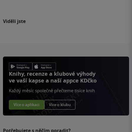
Viděli jste
Knihy, recenze a klubové výhody
ve vaší kapse a naší appce KDčko
Každý měsíc společně přečteme tisíce knih
Více o aplikaci
Více o klubu
Potřebujete s něčím poradit?