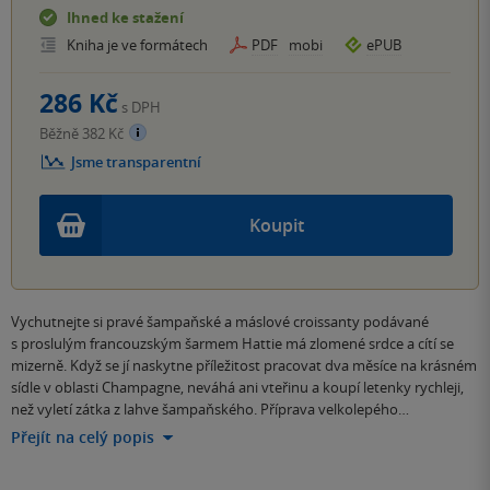
Ihned ke stažení
Kniha je ve formátech
PDF
mobi
ePUB
286 Kč
s DPH
Běžně 382 Kč
Jsme transparentní
Koupit
Vychutnejte si pravé šampaňské a máslové croissanty podávané
s proslulým francouzským šarmem Hattie má zlomené srdce a cítí se
mizerně. Když se jí naskytne příležitost pracovat dva měsíce na krásném
sídle v oblasti Champagne, neváhá ani vteřinu a koupí letenky rychleji,
než vyletí zátka z lahve šampaňského. Příprava velkolepého…
Přejít na celý popis