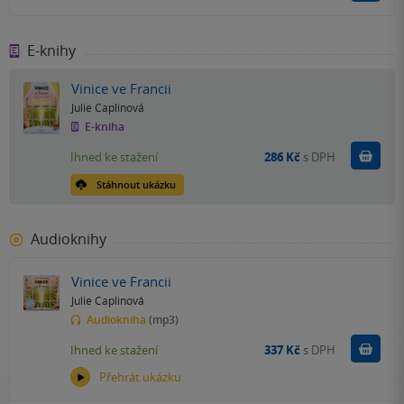
E-knihy
Vinice ve Francii
Julie Caplinová
E-kniha
Koupit
Ihned ke stažení
286 Kč
s DPH
Stáhnout ukázku
Audioknihy
Vinice ve Francii
Julie Caplinová
Audiokniha
(mp3)
Koupit
Ihned ke stažení
337 Kč
s DPH
Přehrát ukázku