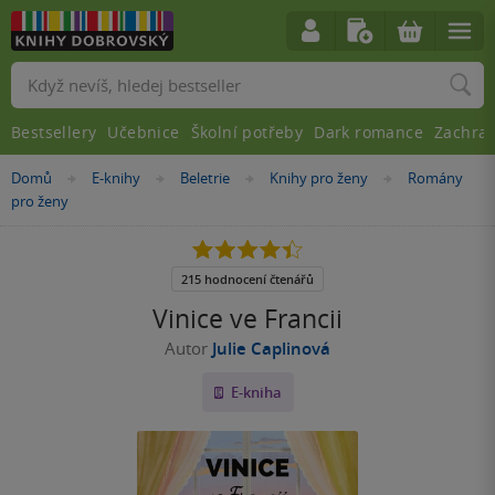
Vyhledávání
Bestsellery
Učebnice
Školní potřeby
Dark romance
Zachra
Nacházíte
Domů
E-knihy
Beletrie
Knihy pro ženy
Romány
»
»
»
»
se
pro ženy
zde:
4.4
z
5
215 hodnocení čtenářů
hvězdiček
Vinice ve Francii
Autor
Julie Caplinová
E-kniha