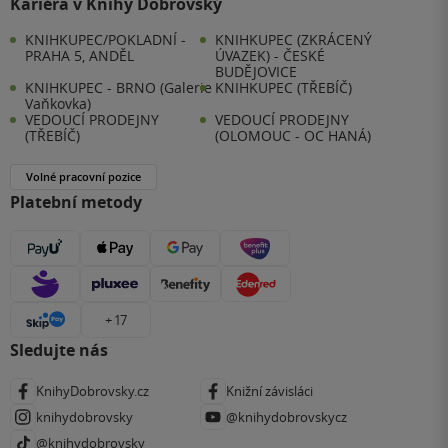
Kariéra v Knihy Dobrovský
KNIHKUPEC/POKLADNÍ -
KNIHKUPEC (ZKRÁCENÝ
PRAHA 5, ANDĚL
ÚVAZEK) - ČESKÉ
BUDĚJOVICE
KNIHKUPEC - BRNO (Galerie
KNIHKUPEC (TŘEBÍČ)
Vaňkovka)
VEDOUCÍ PRODEJNY
VEDOUCÍ PRODEJNY
(TŘEBÍČ)
(OLOMOUC - OC HANÁ)
Volné pracovní pozice
Platební metody
+ 17
Sledujte nás
KnihyDobrovsky.cz
Knižní závisláci
knihydobrovsky
@knihydobrovskycz
@knihydobrovsky