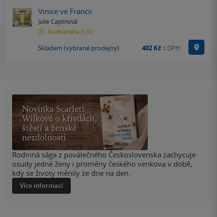
Vinice ve Francii
Julie Caplinová
Audiokniha
(CD)
Na p
Skladem (vybrané prodejny)
402 Kč
s DPH
Rodinná sága z poválečného Československa zachycuje
osudy jedné ženy i proměny českého venkova v době,
kdy se životy měnily ze dne na den.
Více informací