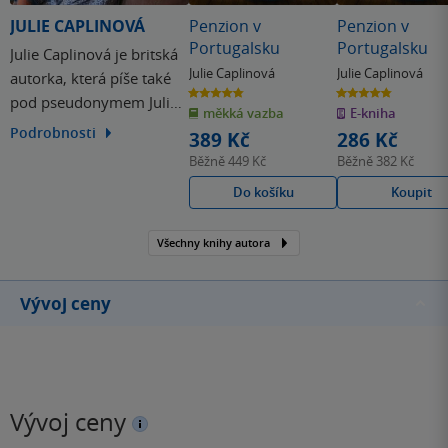
to trvalo jen pár stran. 3/5
JULIE CAPLINOVÁ
Penzion v
Penzion v
Portugalsku
Portugalsku
Julie Caplinová je britská
Julie Caplinová
Julie Caplinová
autorka, která píše také
4.8
4.8
pod pseudonymem Julie
z
z
měkká vazba
E-kniha
5
5
hvězdiček
hvězdiček
Wake a proslula sérií
Podrobnosti
389 Kč
286 Kč
Romantické útěky. Právě
Běžně
449 Kč
Běžně
382 Kč
ty reflektují její osobní
Do košíku
Koupit
vášeň a nadšení pro
cestování, dobré jídlo a
Všechny knihy autora
skvěle připravený gin.
Inspiraci a prožitky
sbírala na…
Vývoj ceny
Vývoj ceny