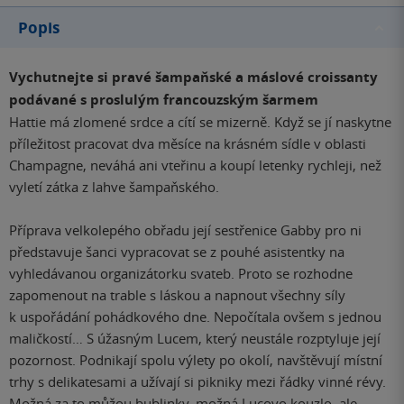
Popis
Vychutnejte si pravé šampaňské a máslové croissanty
podávané s proslulým francouzským šarmem
Hattie má zlomené srdce a cítí se mizerně. Když se jí naskytne
příležitost pracovat dva měsíce na krásném sídle v oblasti
Champagne, neváhá ani vteřinu a koupí letenky rychleji, než
vyletí zátka z lahve šampaňského.
Příprava velkolepého obřadu její sestřenice Gabby pro ni
představuje šanci vypracovat se z pouhé asistentky na
vyhledávanou organizátorku svateb. Proto se rozhodne
zapomenout na trable s láskou a napnout všechny síly
k uspořádání pohádkového dne. Nepočítala ovšem s jednou
maličkostí… S úžasným Lucem, který neustále rozptyluje její
pozornost. Podnikají spolu výlety po okolí, navštěvují místní
trhy s delikatesami a užívají si pikniky mezi řádky vinné révy.
Možná za to můžou bublinky, možná Lucovo kouzlo, ale