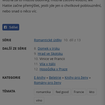
Hattie začne přemýšlet, jestli jde jen o chvilkové poblouznění,
nebo snad o něco víc.
Sdílet
SÉRIE
Romantické útěky
10. díl z 13
DALŠÍ ZE SÉRIE
8.
Domek v Irsku
9.
Hrad ve Skotsku
10.
Vinice ve Francii
11.
Vila v Itálii
12.
Hospůdka v Praze
KATEGORIE
E-knihy
»
Beletrie
»
Knihy pro ženy
»
Romány pro ženy
TÉMATA
romantika
feel good
Francie
léto
víno