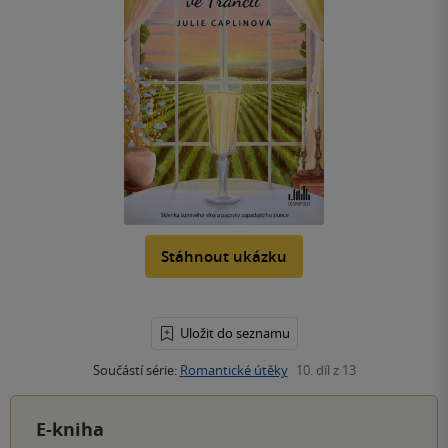
Stáhnout ukázku
Uložit do seznamu
Součástí série:
Romantické útěky
10. díl z 13
E-kniha