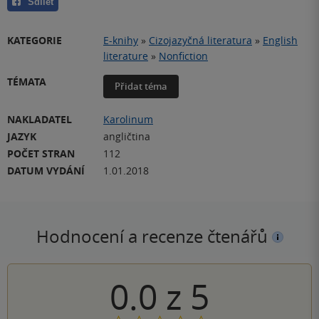
Sdílet
KATEGORIE
E-knihy
»
Cizojazyčná literatura
»
English
literature
»
Nonfiction
TÉMATA
Přidat téma
NAKLADATEL
Karolinum
JAZYK
angličtina
POČET STRAN
112
DATUM VYDÁNÍ
1.01.2018
Hodnocení a recenze čtenářů
0.0
z
5