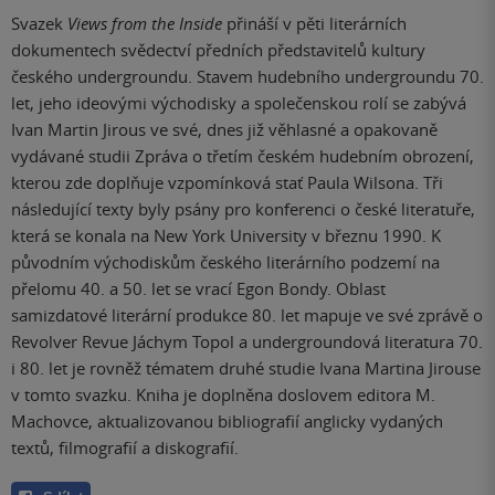
Svazek
Views from the Inside
přináší v pěti literárních
dokumentech svědectví předních představitelů kultury
českého undergroundu. Stavem hudebního undergroundu 70.
let, jeho ideovými východisky a společenskou rolí se zabývá
Ivan Martin Jirous ve své, dnes již věhlasné a opakovaně
vydávané studii Zpráva o třetím českém hudebním obrození,
kterou zde doplňuje vzpomínková stať Paula Wilsona. Tři
následující texty byly psány pro konferenci o české literatuře,
která se konala na New York University v březnu 1990. K
původním východiskům českého literárního podzemí na
přelomu 40. a 50. let se vrací Egon Bondy. Oblast
samizdatové literární produkce 80. let mapuje ve své zprávě o
Revolver Revue Jáchym Topol a undergroundová literatura 70.
i 80. let je rovněž tématem druhé studie Ivana Martina Jirouse
v tomto svazku. Kniha je doplněna doslovem editora M.
Machovce, aktualizovanou bibliografií anglicky vydaných
textů, filmografií a diskografií.