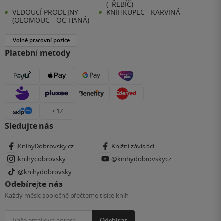
(TŘEBÍČ)
VEDOUCÍ PRODEJNY
KNIHKUPEC - KARVINÁ
(OLOMOUC - OC HANÁ)
Volné pracovní pozice
Platební metody
+ 17
Sledujte nás
KnihyDobrovsky.cz
Knižní závisláci
knihydobrovsky
@knihydobrovskycz
@knihydobrovsky
Odebírejte nás
Každý měsíc společně přečteme tisíce knih
Odebírat