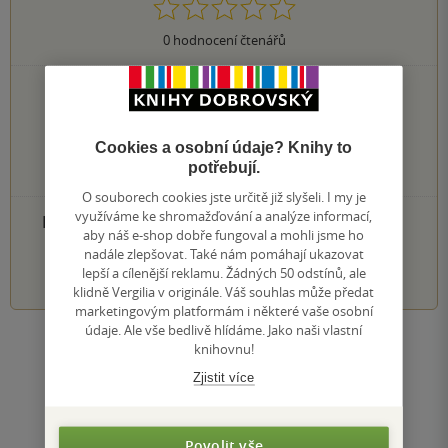
0
hodnocení čtenářů
0×
5 hvězdiček
0×
4 hvězdičky
0×
3 hvězdičky
Cookies a osobní údaje? Knihy to
0×
2 hvězdičky
potřebují.
0×
1 hvezdička
O souborech cookies jste určitě již slyšeli. I my je
využíváme ke shromažďování a analýze informací,
PŘIDEJTE SVÉ HODNOCENÍ PRODUKTU
aby náš e-shop dobře fungoval a mohli jsme ho
nadále zlepšovat. Také nám pomáhají ukazovat
1
2
3
4
5
lepší a cílenější reklamu. Žádných 50 odstínů, ale
klidně Vergilia v originále. Váš souhlas může předat
marketingovým platformám i některé vaše osobní
údaje. Ale vše bedlivě hlídáme. Jako naši vlastní
knihovnu!
Zobrazit všechna hodnocení
Zjistit více
Přidat hodnocení
Povolit vše