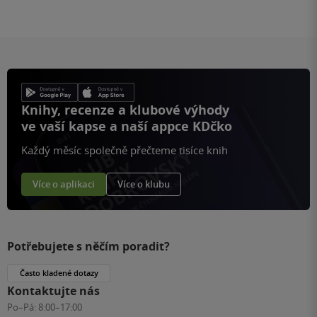
Knihy, recenze a klubové výhody
ve vaší kapse a naší appce KDčko
Každý měsíc společně přečteme tisíce knih
Více o aplikaci
Více o klubu
Potřebujete s něčím poradit?
Často kladené dotazy
Kontaktujte nás
Po–Pá:
8:00–17:00