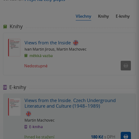
Všechny
Knihy
E-knihy
Knihy
Views from the Inside
Ivan Martin Jirous
,
Martin Machovec
měkká vazba
Ned
Nedostupné
E-knihy
Views from the Inside. Czech Underground
Literature and Culture (1948–1989)
Martin Machovec
E-kniha
Koupit
Ihned ke stažení
180 Kč
s DPH