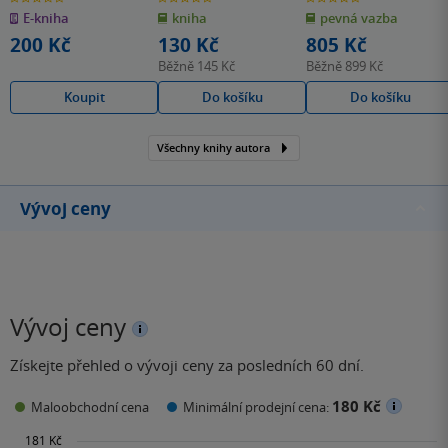
z
z
z
E-kniha
kniha
pevná vazba
5
5
5
hvězdiček
hvězdiček
hvězdiček
200 Kč
130 Kč
805 Kč
Běžně
145 Kč
Běžně
899 Kč
Koupit
Do košíku
Do košíku
Všechny knihy autora
Vývoj ceny
Vývoj ceny
Získejte přehled o vývoji ceny za posledních 60 dní.
180 Kč
Maloobchodní cena
Minimální prodejní cena: