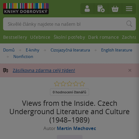
Vyhledávání
Bestsellery
Učebnice
Školní potřeby
Dark romance
Zachra
Nacházíte
Domů
E-knihy
Cizojazyčná literatura
English literature
»
»
»
se
Nonfiction
»
zde:
Zásilkovna zdarma celý týden!
Za
0.0
z
5
0 hodnocení čtenářů
hvězdiček
Views from the Inside. Czech
Underground Literature and Culture
(1948–1989)
Autor
Martin Machovec