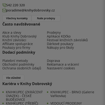
542 220 320
poradime@knihydobrovsky.cz
Všechny kontakty
Naše prodejny
Často navštěvované
Akce a slevy
Prodejny
Klub Knihy Dobrovský
Aplikace KDčko
Knižní závisláci
Festival knižních závisláků
Affiliate spolupráce
Dárkové poukazy
Poukazy pro firmy
Nákupy pro školy
Dodací podmínky
Platební metody
Doprava
Obchodní podmínky
Reklamace a vrácení
Ochrana osobních údajů
Nastavení cookies
Vše důležité
Kariéra v Knihy Dobrovský
KNIHKUPEC (ZKRÁCENÝ
KNIHKUPEC - BRNO (Galerie
ÚVAZEK) - ČESKÉ
Vaňkovka)
BUDĚJOVICE
KNIHKUPEC (TŘEBÍČ)
VEDOUCÍ PRODEJNY