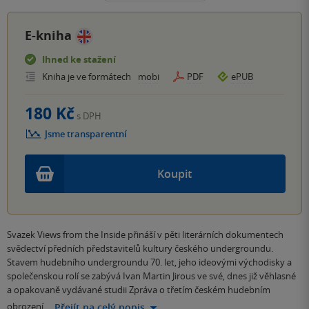
E-kniha
Ihned ke stažení
Kniha je ve formátech
mobi
PDF
ePUB
180 Kč
s DPH
Jsme transparentní
Koupit
Svazek Views from the Inside přináší v pěti literárních dokumentech
svědectví předních představitelů kultury českého undergroundu.
Stavem hudebního undergroundu 70. let, jeho ideovými východisky a
společenskou rolí se zabývá Ivan Martin Jirous ve své, dnes již věhlasné
a opakovaně vydávané studii Zpráva o třetím českém hudebním
obrození,…
Přejít na celý popis