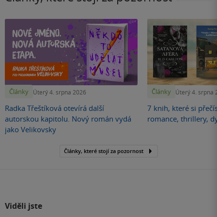
Články
Články
Úterý 4. srpna 2026
Úterý 4. srpna
Radka Třeštíková otevírá další
7 knih, které si přečí
autorskou kapitolu. Nový román vydá
romance, thrillery, d
jako Velikovsky
Články, které stojí za pozornost
Viděli jste