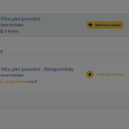
Věta jako povolání
Karel Hvížďala
Stáhnout ukázku
E-kniha
hy
Věta jako povolání - Nezapomínky
Přehrát ukázku
Karel Hvížďala
Audiokniha
(mp3)
00:00
00:00