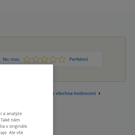
1
2
3
4
5
Nic moc
Perfektní
Zobrazit všechna hodnocení
í a analýze
. Také nám
ia v originále.
je. Ale vše