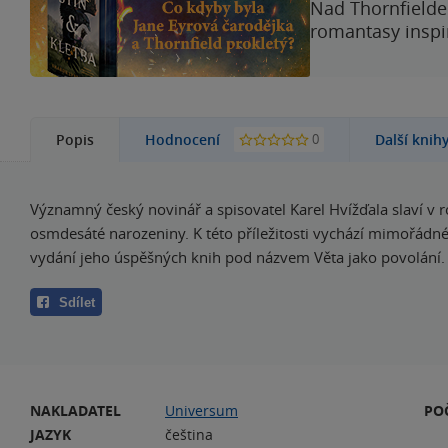
Nad Thornfieldem
romantasy inspi
0
Popis
Hodnocení
Další knih
Významný český novinář a spisovatel Karel Hvížďala slaví v 
osmdesáté narozeniny. K této příležitosti vychází mimořádn
vydání jeho úspěšných knih pod názvem Věta jako povolání.
Sdílet
NAKLADATEL
Universum
PO
JAZYK
čeština