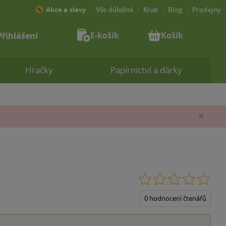
Akce a slevy
Vše důležité
Klub
Blog
Prodejny
E-košík
Košík
Přihlášení
Hračky
Papírnictví a dárky
Zav
0.0
z
5
0 hodnocení čtenářů
hvěz