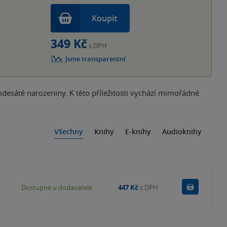
Koupit
349 Kč
s DPH
Jsme transparentní
desáté narozeniny. K této příležitosti vychází mimořádné
Všechny
Knihy
E-knihy
Audioknihy
Do košík
Dostupné u dodavatele
447 Kč
s DPH