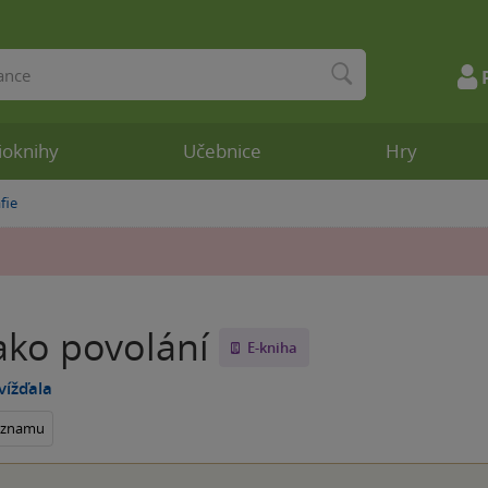
ioknihy
Učebnice
Hry
fie
ako povolání
E-kniha
vížďala
seznamu