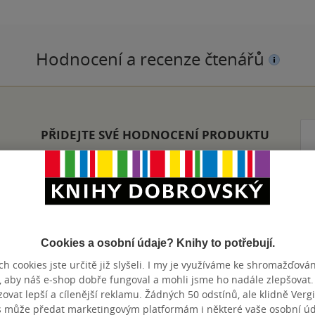
Hodnocení a recenze čtenářů
PŘIDEJTE SVÉ HODNOCENÍ PRODUKTU
Cookies a osobní údaje? Knihy to potřebují.
Přidat hodnocení
h cookies jste určitě již slyšeli. I my je využíváme ke shromažďován
, aby náš e-shop dobře fungoval a mohli jsme ho nadále zlepšovat
vat lepší a cílenější reklamu. Žádných 50 odstínů, ale klidně Vergil
s může předat marketingovým platformám i některé vaše osobní úda