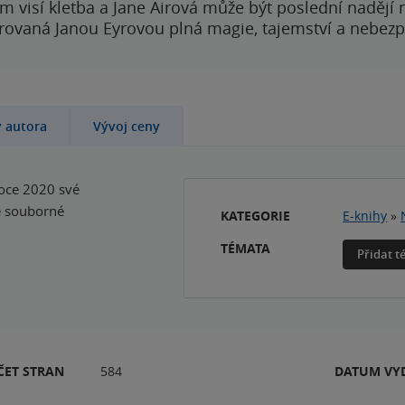
 visí kletba a Jane Airová může být poslední nadějí n
rovaná Janou Eyrovou plná magie, tajemství a nebezp
y autora
Vývoj ceny
roce 2020 své
é souborné
KATEGORIE
E-knihy
»
TÉMATA
Přidat 
ČET STRAN
584
DATUM VY