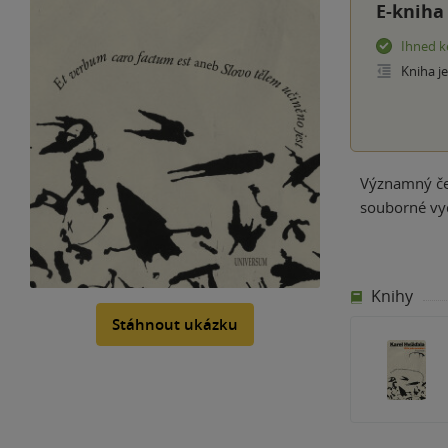
E-kniha
Ihned k
Kniha j
Významný čes
souborné vy
Knihy
Stáhnout ukázku