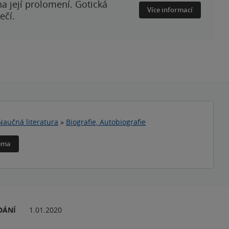
a její prolomení. Gotická
Více informací
ečí.
Naučná literatura
»
Biografie, Autobiografie
téma
DÁNÍ
1.01.2020