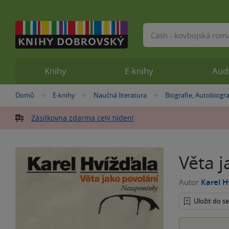
Vyhledávání
Knihy
E-knihy
Aud
Nacházíte
Domů
E-knihy
Naučná literatura
Biografie, Autobiogra
»
»
»
se
zde:
Zásilkovna zdarma celý týden!
Věta j
Autor
Karel H
Uložit do 