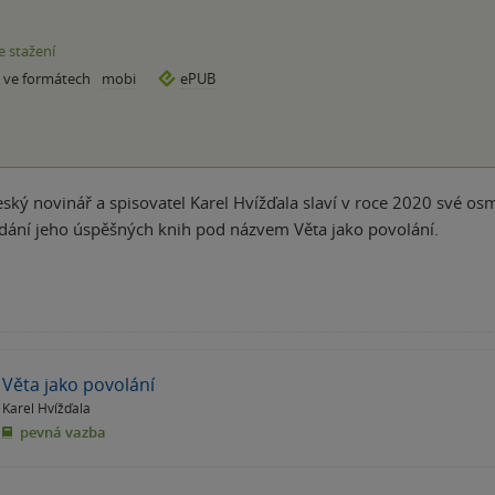
e stažení
e ve formátech
mobi
ePUB
ký novinář a spisovatel Karel Hvížďala slaví v roce 2020 své osm
dání jeho úspěšných knih pod názvem Věta jako povolání.
Věta jako povolání
Karel Hvížďala
pevná vazba