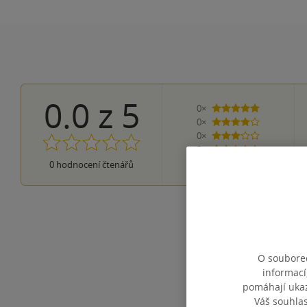
0.0
z
5
0×
5 hvězdiček
0×
4 hvězdičky
0×
3 hvězdičky
0×
2 hvězdičky
0×
0
hodnocení čtenářů
1 hvezdička
O souborec
informací
pomáhají ukazo
Váš souhla