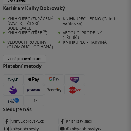
Vše důležité
Kariéra v Knihy Dobrovský
KNIHKUPEC (ZKRÁCENÝ
KNIHKUPEC - BRNO (Galerie
ÚVAZEK) - ČESKÉ
Vaňkovka)
BUDĚJOVICE
KNIHKUPEC (TŘEBÍČ)
VEDOUCÍ PRODEJNY
(TŘEBÍČ)
VEDOUCÍ PRODEJNY
KNIHKUPEC - KARVINÁ
(OLOMOUC - OC HANÁ)
Volné pracovní pozice
Platební metody
+ 17
Sledujte nás
KnihyDobrovsky.cz
Knižní závisláci
knihydobrovsky
@knihydobrovskycz