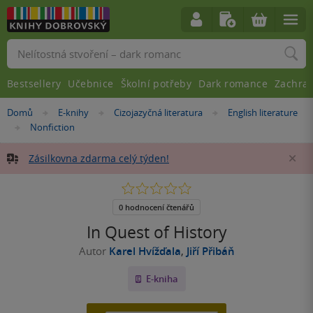
Vyhledávání
Bestsellery
Učebnice
Školní potřeby
Dark romance
Zachra
Nacházíte
Domů
E-knihy
Cizojazyčná literatura
English literature
»
»
»
se
Nonfiction
»
zde:
Zásilkovna zdarma celý týden!
Za
0.0
z
5
0 hodnocení čtenářů
hvězdiček
In Quest of History
Autor
Karel Hvížďala
,
Jiří Přibáň
E-kniha