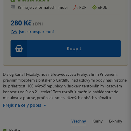
Ihned ke stažení
Kniha je ve formátech
mobi
PDF
ePUB
280 Kč
s DPH
Jsme transparentní
Koupit
Dialog Karla Hvížďaly, novináře-zvědavce z Prahy, s Jiřím Přibáněm,
právním filosofem z britského Cardiffu, nad uzlovými body naší historie,
ku příležitosti 100. výročí republiky, v širokém teritoriálním i časovém
kontextu od 9. do 21. století. Toto rozpětí umožnilo nahlédnout do
minulosti a ptát se, proč a jak jsme v různých dobách vnímali a…
Přejít na celý popis
Všechny
Knihy
E-knihy
Knihy