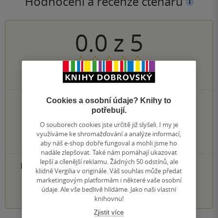
Hodnocení a recenze čtenářů
0.0
z
5
0
hodnocení čtenářů
Cookies a osobní údaje? Knihy to
0×
5 hvězdiček
potřebují.
0×
4 hvězdičky
0×
3 hvězdičky
O souborech cookies jste určitě již slyšeli. I my je
0×
2 hvězdičky
využíváme ke shromažďování a analýze informací,
0×
aby náš e-shop dobře fungoval a mohli jsme ho
1 hvezdička
nadále zlepšovat. Také nám pomáhají ukazovat
lepší a cílenější reklamu. Žádných 50 odstínů, ale
PŘIDEJTE SVÉ HODNOCENÍ PRODUKTU
klidně Vergilia v originále. Váš souhlas může předat
marketingovým platformám i některé vaše osobní
1
2
3
4
5
údaje. Ale vše bedlivě hlídáme. Jako naši vlastní
knihovnu!
Zjistit více