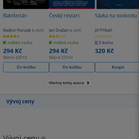
Babišistán
Český restart
Sázka na svobodu
Radkin Honzák
Jan Dražan
Jiří Přibáň
& další
& další
4.5
2.5
0.0
z
z
z
měkká vazba
měkká vazba
E-kniha
5
5
5
hvězdiček
hvězdiček
hvězdiček
294 Kč
294 Kč
320 Kč
Běžně
329 Kč
Běžně
329 Kč
Do košíku
Do košíku
Koupit
Všechny knihy autora
Vývoj ceny
Vývoj ceny