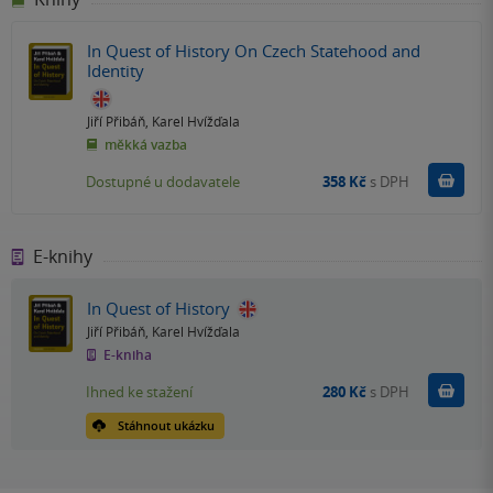
In Quest of History On Czech Statehood and
Identity
Jiří Přibáň
,
Karel Hvížďala
měkká vazba
Do k
Dostupné u dodavatele
358 Kč
s DPH
E-knihy
In Quest of History
Jiří Přibáň
,
Karel Hvížďala
E-kniha
Koupit
Ihned ke stažení
280 Kč
s DPH
Stáhnout ukázku