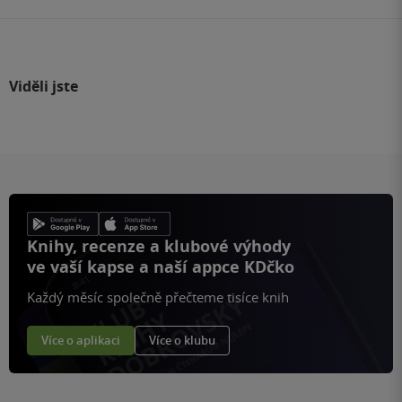
Viděli jste
Knihy, recenze a klubové výhody
ve vaší kapse a naší appce KDčko
Každý měsíc společně přečteme tisíce knih
Více o aplikaci
Více o klubu