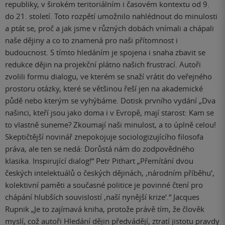
republiky, v širokém teritoriálním i časovém kontextu od 9.
do 21. století. Toto rozpětí umožnilo nahlédnout do minulosti
a ptát se, proč a jak jsme v různých dobách vnímali a chápali
naše dějiny a co to znamená pro naši přítomnost i
budoucnost. S tímto hledáním je spojena i snaha zbavit se
redukce dějin na projekční plátno našich frustrací. Autoři
zvolili formu dialogu, ve kterém se snaží vrátit do veřejného
prostoru otázky, které se většinou řeší jen na akademické
půdě nebo kterým se vyhýbáme. Dotisk prvního vydání „Dva
našinci, kteří jsou jako doma i v Evropě, mají starost: Kam se
to vlastně suneme? Zkoumají naši minulost, a to úplně celou!
Skeptičtější novinář znepokojuje sociologizujícího filosofa
práva, ale ten se nedá: Dorůstá nám do zodpovědného
klasika. Inspirující dialog!“ Petr Pithart „Přemítání dvou
českých intelektuálů o českých dějinách, ‚národním příběhu‘,
kolektivní paměti a současné politice je povinné čtení pro
chápání hlubších souvislostí ‚naší nynější krize‘.“ Jacques
Rupnik „Je to zajímavá kniha, protože právě tím, že člověk
myslí, což autoři Hledání dějin předvádějí, ztratí jistotu pravdy