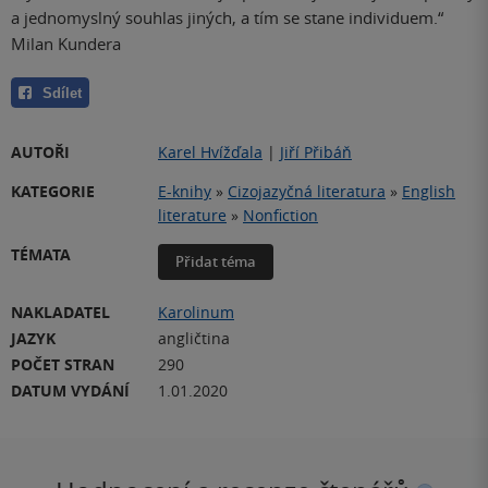
a jednomyslný souhlas jiných, a tím se stane individuem.“
Milan Kundera
Sdílet
AUTOŘI
Karel Hvížďala
|
Jiří Přibáň
KATEGORIE
E-knihy
»
Cizojazyčná literatura
»
English
literature
»
Nonfiction
TÉMATA
Přidat téma
NAKLADATEL
Karolinum
JAZYK
angličtina
POČET STRAN
290
DATUM VYDÁNÍ
1.01.2020