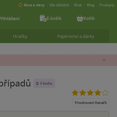
Akce a slevy
Vše důležité
Klub
Blog
Prodejny
E-košík
Košík
Přihlášení
Hračky
Papírnictví a dárky
Zav
případů
E-kniha
3.9
z
5
9 hodnocení čtenářů
hvěz