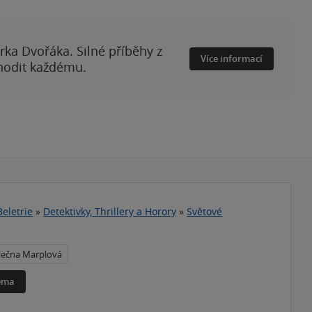
rka Dvořáka. Silné příběhy z
Více informací
 hodit každému.
Beletrie
»
Detektivky, Thrillery a Horory
»
Světové
lečna Marplová
téma