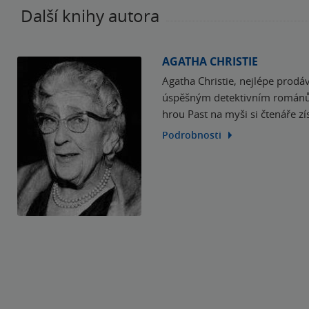
Další knihy autora
AGATHA CHRISTIE
Agatha Christie, nejlépe prod
úspěšným detektivním románům 
hrou Past na myši si čtenáře z
Podrobnosti