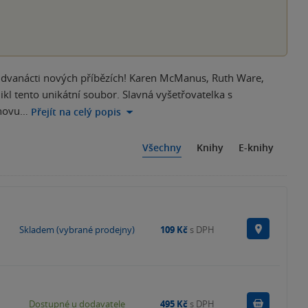
e dvanácti nových příbězích! Karen McManus, Ruth Ware,
ikl tento unikátní soubor. Slavná vyšetřovatelka s
znovu…
Přejít na celý popis
Všechny
Knihy
E-knihy
Na prode
Skladem (vybrané prodejny)
109 Kč
s DPH
Do košík
Dostupné u dodavatele
495 Kč
s DPH