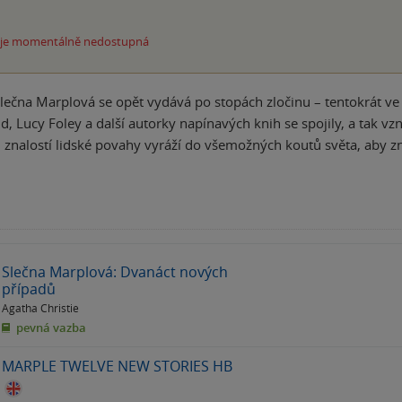
 je momentálně nedostupná
lečna Marplová se opět vydává po stopách zločinu – tentokrát v
, Lucy Foley a další autorky napínavých knih se spojily, a tak vzn
znalostí lidské povahy vyráží do všemožných koutů světa, aby 
Slečna Marplová: Dvanáct nových
případů
Agatha Christie
pevná vazba
MARPLE TWELVE NEW STORIES HB