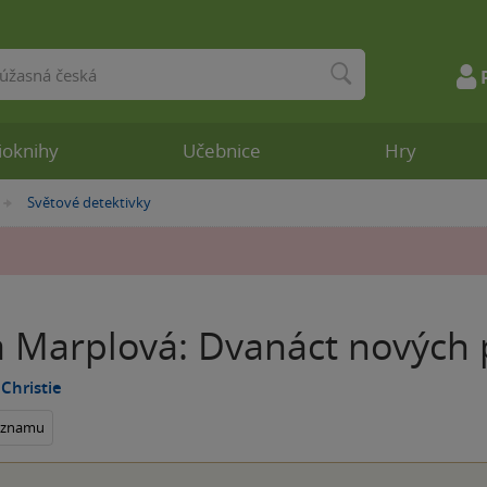
ioknihy
Učebnice
Hry
Světové detektivky
»
a Marplová: Dvanáct nových 
Christie
seznamu