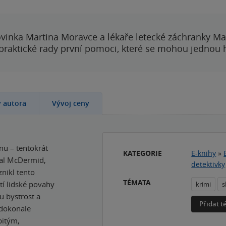
vinka Martina Moravce a lékaře letecké záchranky Ma
 praktické rady první pomoci, které se mohou jednou
y autora
Vývoj ceny
nu – tentokrát
KATEGORIE
E-knihy
»
Val McDermid,
detektivky
znikl tento
TÉMATA
tí lidské povahy
krimi
s
u bystrost a
Přidat 
 dokonale
bitým,