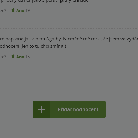
nze?
Ano
19
ré napsané jak z pera Agathy. Nicméně mě mrzí, že jsem ve vydán
odnocení. Jen to tu chci zmínit.)
nze?
Ano
15
Přidat hodnocení