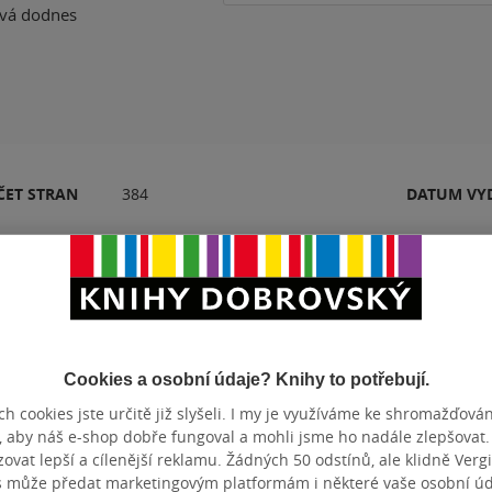
ová dodnes
ČET STRAN
384
DATUM VY
orky jsou zkušené a talentované, i když ne každá se trefila do
alá“, pokud na tom ale přímo nelpíte a „stačí“ vám svižné 
Cookies a osobní údaje? Knihy to potřebují.
í hrdinkou, moc dobře si počtete. Radost vám udělá také ž
h cookies jste určitě již slyšeli. I my je využíváme ke shromažďován
tivek, takže není se čeho bát. Budete nadšeni a hlavně spokoj
, aby náš e-shop dobře fungoval a mohli jsme ho nadále zlepšovat
vat lepší a cílenější reklamu. Žádných 50 odstínů, ale klidně Vergil
s může předat marketingovým platformám i některé vaše osobní úda