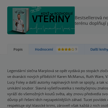
Bestsellerová no
terénu doplňují
9
Popis
Hodnocení
Další knih
Legendární slečna Marplová se opět vydává po stopách zloči
ve dvanácti nových příbězích! Karen McManus, Ruth Ware, 
Lucy Foley a další autorky napínavých knih se spojily, a tak v
unikátní soubor. Slavná vyšetřovatelka s neobyčejnou znalos
vyráží do všemožných koutů světa, aby znovu předvedla svo
důvtip při řešení těch nejzapeklitějších záhad. Tucet povídek
respektuje styl klasické krimi, zároveň však každá z nich oso