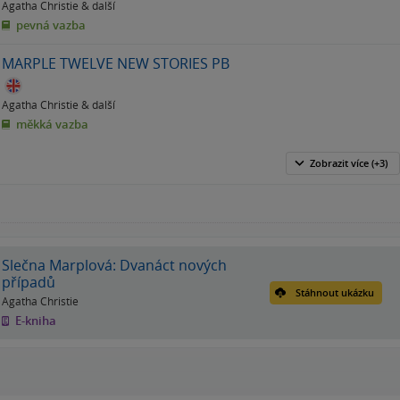
Agatha Christie
& další
pevná vazba
MARPLE TWELVE NEW STORIES PB
Agatha Christie
& další
měkká vazba
Zobrazit
více
(+3)
Slečna Marplová: Dvanáct nových
případů
Stáhnout ukázku
Agatha Christie
E-kniha