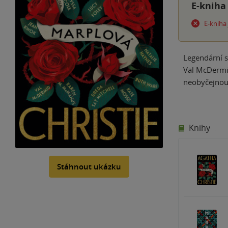
E-kniha
E-kniha
Legendární s
Val McDermid
neobyčejnou 
Knihy
Stáhnout ukázku