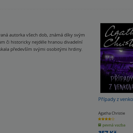
ávaná autorka všech dob, známá díky svým
či historicky nejdéle hranou divadelní
ískala především svými osobitými hrdiny.
Případy z venk
Agatha Christie
4.0
z
pevná vazba
5
hvězdiček