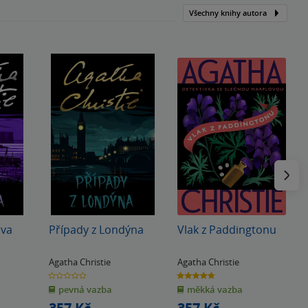
Všechny knihy autora
Následu
ova
Případy z Londýna
Vlak z Paddingtonu
Agatha Christie
Agatha Christie
0.0
4.7
z
z
pevná vazba
měkká vazba
5
5
hvězdiček
hvězdiček