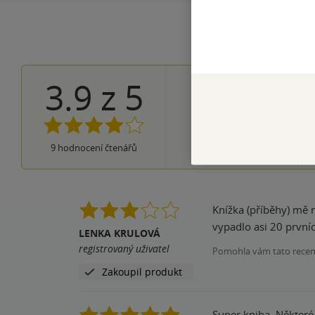
3.9
z
5
2×
5 hvězdiček
4×
4 hvězdičky
3×
3 hvězdičky
0×
2 hvězdičky
0×
9
hodnocení čtenářů
1 hvezdička
Knížka (příběhy) mě nezklamaly, horší už to bylo s vazbou. Kníž
vypadlo asi 20 prvníc
LENKA KRULOVÁ
registrovaný uživatel
Pomohla vám tato rece
Zakoupil produkt
Super kniha. Některé 