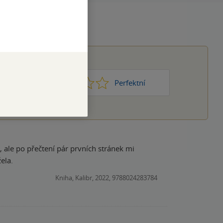
1
2
3
4
5
Nic moc
Perfektní
ela.
Kniha, Kalibr, 2022, 9788024283784