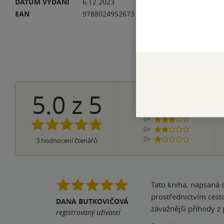
DATUM VYDÁNÍ
6.12.2023
JA
EAN
9788024952673
5.0
z
5
3×
5 hvězdiček
0×
4 hvězdičky
0×
3 hvězdičky
0×
2 hvězdičky
0×
3
hodnocení čtenářů
1 hvezdička
Tato kniha, napsaná
prostřednictvím cesto
DANA BUTKOVIČOVÁ
závažnější příhody z 
registrovaný uživatel