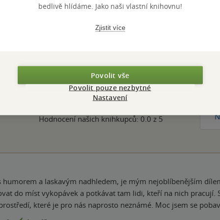
ZYK
čeština
ISBN
bedlivě hlídáme. Jako naši vlastní knihovnu!
Zjistit více
Hodnocení a recenze čtenářů
Povolit vše
Povolit pouze nezbytné
Nastavení
PŘIDEJTE SVÉ HODNOCENÍ KNIHY
N
Hodnocení našich knihkupců: 0.0 z 5
 s humorem a laskavým nadhledem, je mým nejoblíbenějším dílem 
vat do míst vykopávek a potkávat tam lidi, kteří na nich pracují. 
prostředí, které je pro nás naprosto neznámé. Moc jsem se pobavi