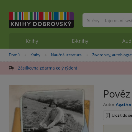
Vyhledávání
Knihy
E-knihy
Aud
Nacházíte
Domů
Knihy
Naučná literatura
Životopisy, autobiogra
»
»
»
se
zde:
Zásilkovna zdarma celý týden!
Pověz 
Autor
Agatha 
Uložit do 