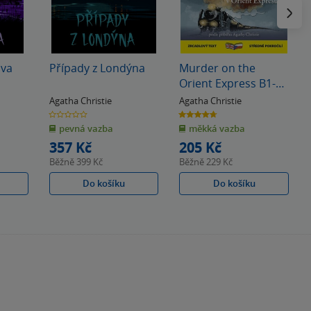
Následu
ova
Případy z Londýna
Murder on the
Orient Express B1-
B2 (Vražda v Orient
Agatha Christie
Agatha Christie
Expresu) - Zrcadlová
0.0
4.7
z
z
četba
pevná vazba
měkká vazba
5
5
hvězdiček
hvězdiček
357 Kč
205 Kč
Běžně
399 Kč
Běžně
229 Kč
Do košíku
Do košíku