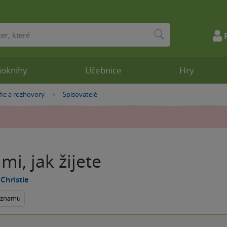
ioknihy
Učebnice
Hry
fie a rozhovory
Spisovatelé
»
mi, jak žijete
Christie
seznamu