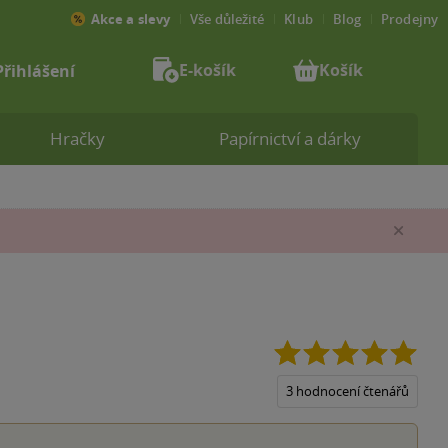
Akce a slevy
Vše důležité
Klub
Blog
Prodejny
E-košík
Košík
Přihlášení
Hračky
Papírnictví a dárky
Zav
5.0
z
5
3 hodnocení čtenářů
hvěz