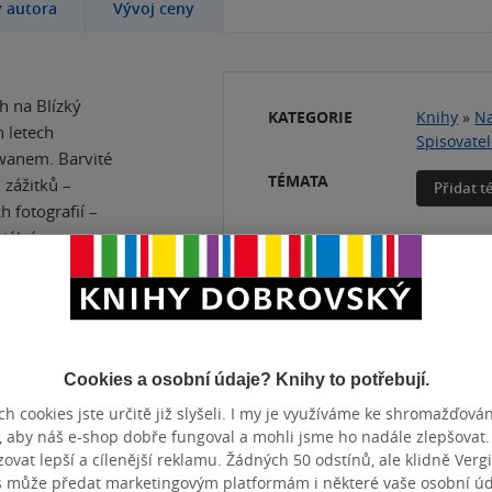
y autora
Vývoj ceny
h na Blízký
KATEGORIE
Knihy
»
Na
h letech
Spisovate
wanem. Barvité
TÉMATA
 zážitků –
Přidat 
 fotografií –
iální
cích dějiny
Cookies a osobní údaje? Knihy to potřebují.
h cookies jste určitě již slyšeli. I my je využíváme ke shromažďován
, aby náš e-shop dobře fungoval a mohli jsme ho nadále zlepšovat
ZBA
pevná vazba
POČET ST
vat lepší a cílenější reklamu. Žádných 50 odstínů, ale klidně Vergil
OTNOST
452 g
VYDÁNÍ
s může předat marketingovým platformám i některé vaše osobní úda