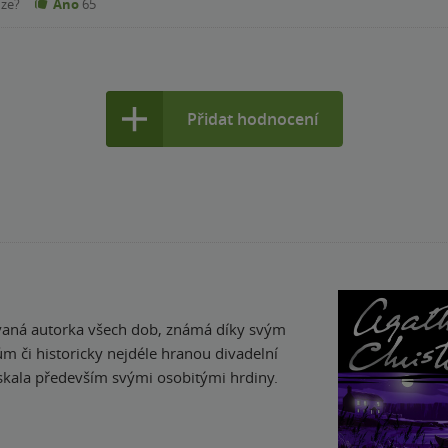
nze?
Ano
65
Přidat hodnocení
ávaná autorka všech dob, známá díky svým
či historicky nejdéle hranou divadelní
ískala především svými osobitými hrdiny.