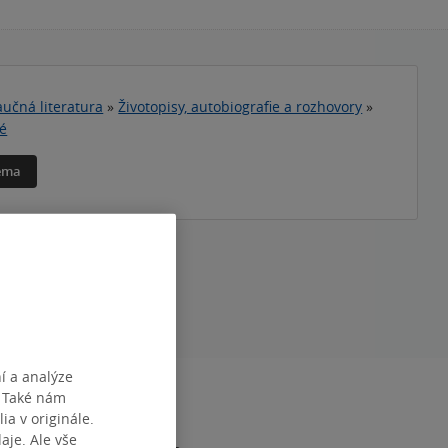
učná literatura
»
Životopisy, autobiografie a rozhovory
»
lé
téma
í a analýze
. Také nám
RAN
280
ia v originále.
4
je. Ale vše