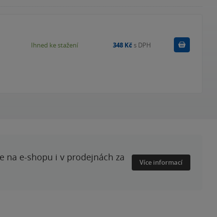
Koupit
Ihned ke stažení
348 Kč
s DPH
te na e-shopu i v prodejnách za
Více informací