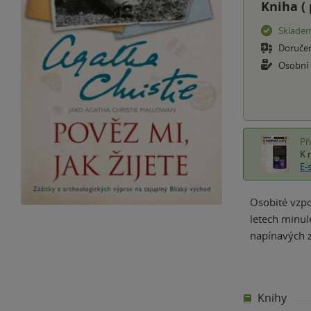
Kniha (
Sklade
Doruče
Osobní
Př
K 
E-
Osobité vzpo
letech minu
napínavých z
Knihy