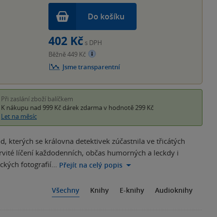
Do košíku
402 Kč
s DPH
Běžně 449 Kč
Jsme transparentní
Při zaslání zboží balíčkem
K nákupu nad 999 Kč
dárek zdarma
v hodnotě 299 Kč
Let na měsíc
 kterých se královna detektivek zúčastnila ve třicátých
ité líčení každodenních, občas humorných a leckdy i
ckých fotografií…
Přejít na celý popis
Všechny
Knihy
E-knihy
Audioknihy