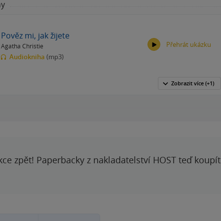
hy
Pověz mi, jak žijete
Přehrát ukázku
Agatha Christie
Audiokniha
(mp3)
Zobrazit
více
(+1)
00:00
00:00
kce zpět! Paperbacky z nakladatelství HOST teď koupí