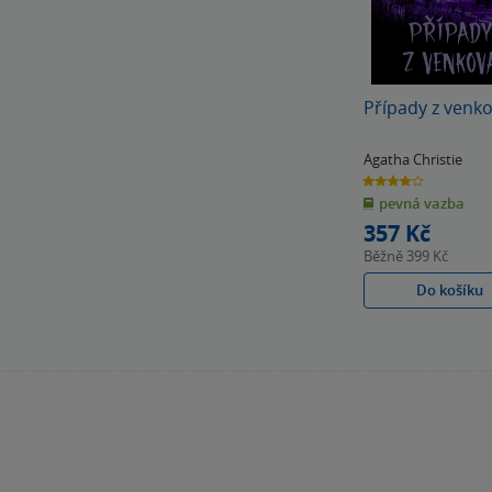
Případy z venk
Agatha Christie
4.0
z
pevná vazba
5
hvězdiček
357 Kč
Běžně
399 Kč
Do košíku