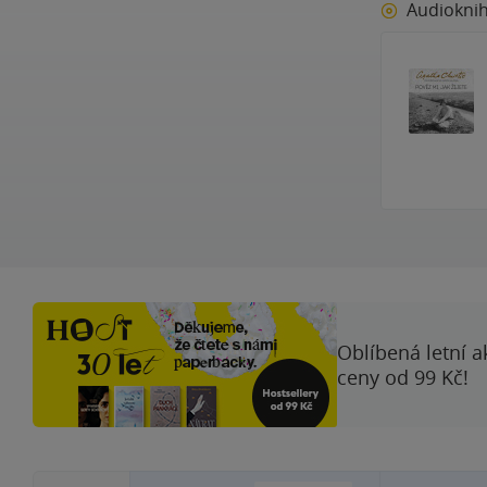
Audiokni
Oblíbená letní a
ceny od 99 Kč!