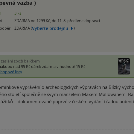
pevná vazba
)
m
3 ks
ní
ZDARMA od 1299 Kč, do 11. 8. předáme dopravci
Vyberte prodejnu
 odběr
ZDARMA (
)
i zaslání zboží balíčkem
nákupu nad 99 Kč
dárek zdarma
v hodnotě 19 Kč
shopové listy
mínkové vyprávění o archeologických výpravách na Blízký východ,
lého století společně se svým manželem Maxem Mallowanem. Barv
ážitků – dokumentované poprvé v českém vydání i řadou autenti