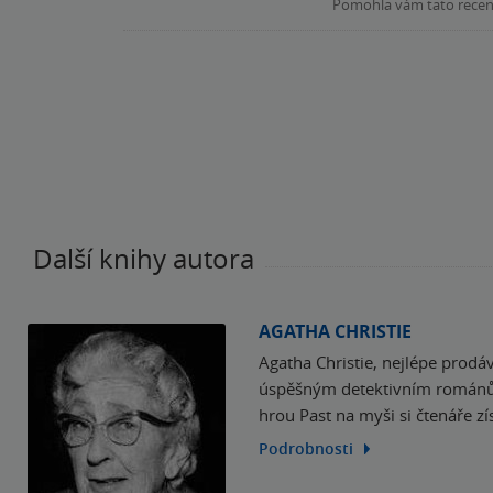
Pomohla vám tato rece
Další knihy autora
AGATHA CHRISTIE
Agatha Christie, nejlépe prod
úspěšným detektivním románům 
hrou Past na myši si čtenáře z
Podrobnosti