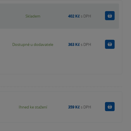
Do košík
Skladem
402 Kč
s DPH
Do košík
Dostupné u dodavatele
363 Kč
s DPH
Koupit
Ihned ke stažení
359 Kč
s DPH