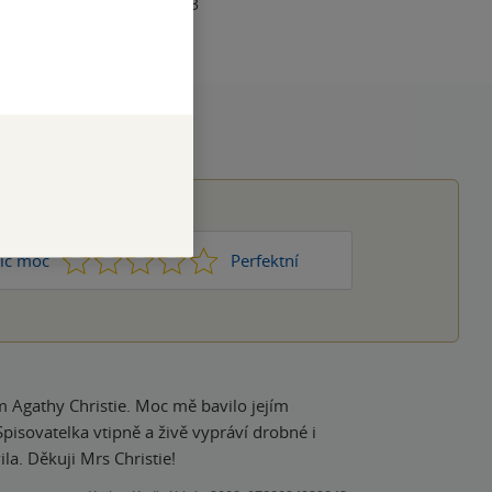
978-80-249-5267-3
1
2
3
4
5
ic moc
Perfektní
Agathy Christie. Moc mě bavilo jejím
Spisovatelka vtipně a živě vypráví drobné i
la. Děkuji Mrs Christie!