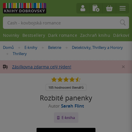
Vyhledávání
Novinky
Bestsellery
Dark romance
Zachraň knihu
Dárkové 
Nacházíte
Domů
E-knihy
Beletrie
Detektivky, Thrillery a Horory
»
»
»
se
Thrillery
»
zde:
Zásilkovna zdarma celý týden!
Za
4.5
z
5
105 hodnocení čtenářů
hvězdiček
Rozbité panenky
Autor
Sarah Flint
E-kniha