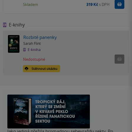
Do k
Skladem
319 Kč
s DPH
E-knihy
Rozbité panenky
Sarah Flint
E-kniha
Nedostu
Nedostupné
Stáhnout ukázku
Jako jediná přežila hromadnou sebevraždu sekty. Po