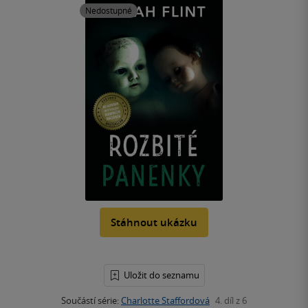
Nedostupné
Stáhnout ukázku
Uložit do seznamu
Součástí série:
Charlotte Staffordová
4. díl z 6