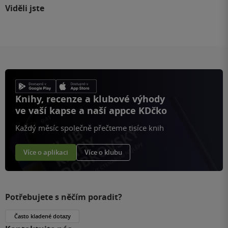
Viděli jste
Knihy, recenze a klubové výhody
ve vaší kapse a naší appce KDčko
Každý měsíc společně přečteme tisíce knih
Více o aplikaci
Více o klubu
Potřebujete s něčím poradit?
Často kladené dotazy