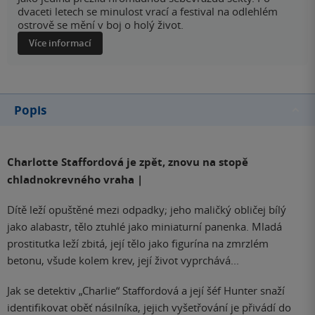
dvaceti letech se minulost vrací a festival na odlehlém
ostrově se mění v boj o holý život.
Více informací
Popis
Charlotte Staffordová je zpět, znovu na stopě
chladnokrevného vraha |
Dítě leží opuštěné mezi odpadky; jeho maličký obličej bílý
jako alabastr, tělo ztuhlé jako miniaturní panenka. Mladá
prostitutka leží zbitá, její tělo jako figurína na zmrzlém
betonu, všude kolem krev, její život vyprchává...
Jak se detektiv „Charlie“ Staffordová a její šéf Hunter snaží
identifikovat oběť násilníka, jejich vyšetřování je přivádí do