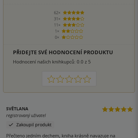
62×
5 hvězdiček
31×
4 hvězdičky
11×
3 hvězdičky
1×
2 hvězdičky
0×
1 hvezdička
PŘIDEJTE SVÉ HODNOCENÍ PRODUKTU
Hodnocení našich knihkupců: 0.0 z 5
1
2
3
4
5
SVĚTLANA
registrovaný uživatel
Zakoupil produkt
Přečteno jedním dechem, kniha krásně navazuje na