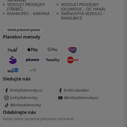
VEDOUCÍ PRODEJNY
VEDOUCÍ PRODEJNY
(TŘEBÍČ)
(OLOMOUC - OC HANÁ)
KNIHKUPEC - KARVINÁ
SMĚNOVÝ/Á VEDOUCÍ -
PARDUBICE
Volné pracovní pozice
Platební metody
+ 17
Sledujte nás
KnihyDobrovsky.cz
Knižní závisláci
knihydobrovsky
@knihydobrovskycz
@knihydobrovsky
Odebírejte nás
Každý měsíc společně přečteme tisíce knih