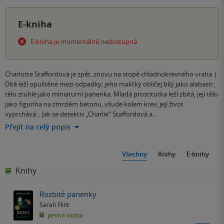
E-kniha
E-kniha je momentálně nedostupná
Charlotte Staffordová je zpět, znovu na stopě chladnokrevného vraha |
Dítě leží opuštěné mezi odpadky; jeho maličký obličej bílý jako alabastr,
tělo ztuhlé jako miniaturní panenka. Mladá prostitutka leží zbitá, její tělo
jako figurína na zmrzlém betonu, všude kolem krev, její život
vyprchává... Jak se detektiv „Charlie“ Staffordová a…
Přejít na celý popis
Všechny
Knihy
E-knihy
Knihy
Rozbité panenky
Sarah Flint
pevná vazba