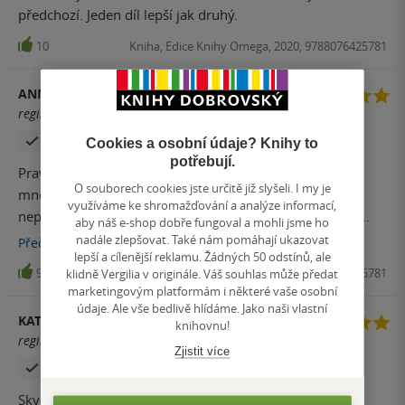
předchozí. Jeden díl lepší jak druhý.
10
Kniha, Edice Knihy Omega, 2020, 9788076425781
ANNA
registrovaný uživatel
Zakoupil produkt
Cookies a osobní údaje? Knihy to
potřebují.
Pravdou je, že předchozí knihy byly (alespoň pro mě)
O souborech cookies jste určitě již slyšeli. I my je
mnohem drsnější. Protože si na to ale nijak zvlášť
využíváme ke shromažďování a analýze informací,
nepotrpím, byla jsem ráda, že tento příběh je mnohem
aby náš e-shop dobře fungoval a mohli jsme ho
méně drastický. Kniha se četla sama, příběh byl poutavý.
nadále zlepšovat. Také nám pomáhají ukazovat
Přečíst
více
lepší a cílenější reklamu. Žádných 50 odstínů, ale
Miluju příběhy od Sarah Flint! Jen tak dál!
9
Kniha, Edice Knihy Omega, 2020, 9788076425781
klidně Vergilia v originále. Váš souhlas může předat
marketingovým platformám i některé vaše osobní
údaje. Ale vše bedlivě hlídáme. Jako naši vlastní
KATKA
knihovnu!
registrovaný uživatel
Zjistit více
Zakoupil produkt
Skvělá kniha. Čte se sama.