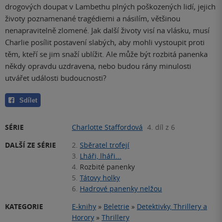
drogových doupat v Lambethu plných poškozených lidí, jejich
životy poznamenané tragédiemi a násilím, většinou
nenapravitelně zlomené. Jak další životy visí na vlásku, musí
Charlie posílit postavení slabých, aby mohli vystoupit proti
těm, kteří se jim snaží ublížit. Ale může být rozbitá panenka
někdy opravdu uzdravena, nebo budou rány minulosti
utvářet události budoucnosti?
Sdílet
SÉRIE
Charlotte Staffordová
4. díl z 6
DALŠÍ ZE SÉRIE
2.
Sběratel trofejí
3.
Lháři, lháři...
4.
Rozbité panenky
5.
Tátovy holky
6.
Hadrové panenky nelžou
KATEGORIE
E-knihy
»
Beletrie
»
Detektivky, Thrillery a
Horory
»
Thrillery