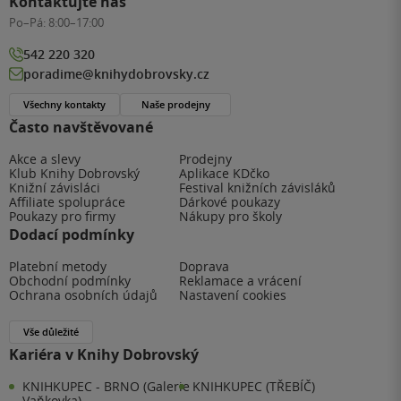
Kontaktujte nás
Po–Pá:
8:00–17:00
542 220 320
poradime@knihydobrovsky.cz
Všechny kontakty
Naše prodejny
Často navštěvované
Akce a slevy
Prodejny
Klub Knihy Dobrovský
Aplikace KDčko
Knižní závisláci
Festival knižních závisláků
Affiliate spolupráce
Dárkové poukazy
Poukazy pro firmy
Nákupy pro školy
Dodací podmínky
Platební metody
Doprava
Obchodní podmínky
Reklamace a vrácení
Ochrana osobních údajů
Nastavení cookies
Vše důležité
Kariéra v Knihy Dobrovský
KNIHKUPEC - BRNO (Galerie
KNIHKUPEC (TŘEBÍČ)
Vaňkovka)