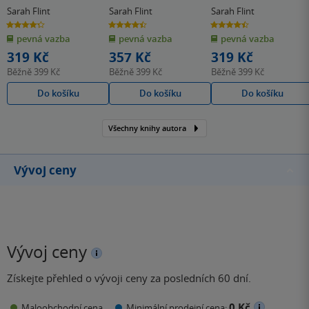
Sarah Flint
Sarah Flint
Sarah Flint
4.3
4.4
4.5
z
z
z
pevná vazba
pevná vazba
pevná vazba
5
5
5
hvězdiček
hvězdiček
hvězdiček
319 Kč
357 Kč
319 Kč
Běžně
399 Kč
Běžně
399 Kč
Běžně
399 Kč
Do košíku
Do košíku
Do košíku
Všechny knihy autora
Vývoj ceny
Vývoj ceny
Získejte přehled o vývoji ceny za posledních 60 dní.
0 Kč
Maloobchodní cena
Minimální prodejní cena: