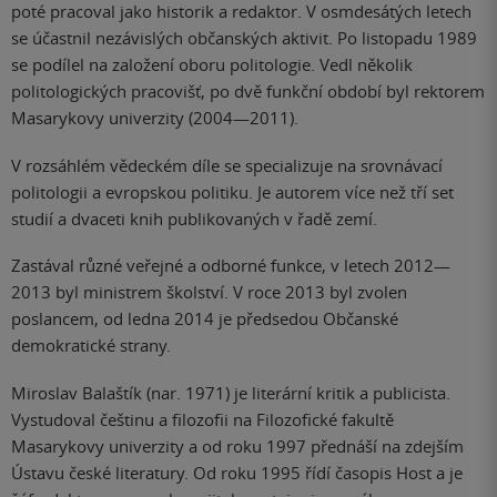
poté pracoval jako historik a redaktor. V osmdesátých letech
se účastnil nezávislých občanských aktivit. Po listopadu 1989
se podílel na založení oboru politologie. Vedl několik
politologických pracovišť, po dvě funkční období byl rektorem
Masarykovy univerzity (2004—2011).
V rozsáhlém vědeckém díle se specializuje na srovnávací
politologii a evropskou politiku. Je autorem více než tří set
studií a dvaceti knih publikovaných v řadě zemí.
Zastával různé veřejné a odborné funkce, v letech 2012—
2013 byl ministrem školství. V roce 2013 byl zvolen
poslancem, od ledna 2014 je předsedou Občanské
demokratické strany.
Miroslav Balaštík (nar. 1971) je literární kritik a publicista.
Vystudoval češtinu a filozofii na Filozofické fakultě
Masarykovy univerzity a od roku 1997 přednáší na zdejším
Ústavu české literatury. Od roku 1995 řídí časopis Host a je