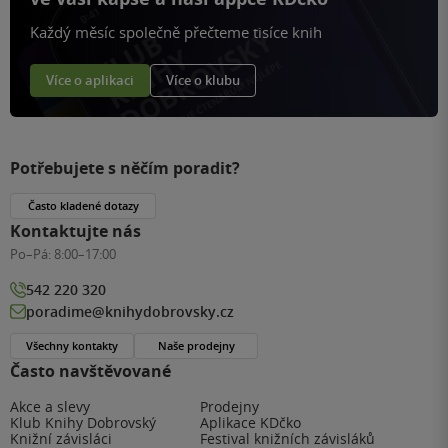
Každý měsíc společně přečteme tisíce knih
Více o aplikaci
Více o klubu
Potřebujete s něčím poradit?
Často kladené dotazy
Kontaktujte nás
Po–Pá:
8:00–17:00
542 220 320
poradime@knihydobrovsky.cz
Všechny kontakty
Naše prodejny
Často navštěvované
Akce a slevy
Prodejny
Klub Knihy Dobrovský
Aplikace KDčko
Knižní závisláci
Festival knižních závisláků