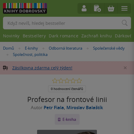
Vyhledávání
Novinky
Bestsellery
Dark romance
Zachraň knihu
Dárkové 
Nacházíte
Domů
E-knihy
Odborná literatura
Společenské vědy
»
»
»
se
Společnost, politika
»
zde:
Zásilkovna zdarma celý týden!
Za
0.0
z
5
0 hodnocení čtenářů
hvězdiček
Profesor na frontové linii
Autor
Petr Fiala
,
Miroslav Balaštík
E-kniha