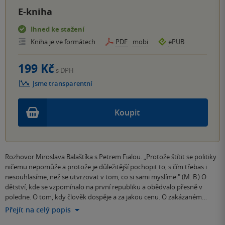
E-kniha
Ihned ke stažení
Kniha je ve formátech
PDF
mobi
ePUB
199 Kč
s DPH
Jsme transparentní
Koupit
Rozhovor Miroslava Balaštíka s Petrem Fialou. „Protože štítit se politiky
ničemu nepomůže a protože je důležitější pochopit to, s čím třebas i
nesouhlasíme, než se utvrzovat v tom, co si sami myslíme." (M. B.) O
dětství, kde se vzpomínalo na první republiku a obědvalo přesně v
poledne. O tom, kdy člověk dospěje a za jakou cenu. O zakázaném…
Přejít na celý popis