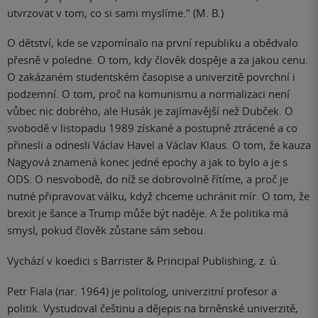
utvrzovat v tom, co si sami myslíme." (M. B.)
O dětství, kde se vzpomínalo na první republiku a obědvalo
přesně v poledne. O tom, kdy člověk dospěje a za jakou cenu.
O zakázaném studentském časopise a univerzitě povrchní i
podzemní. O tom, proč na komunismu a normalizaci není
vůbec nic dobrého, ale Husák je zajímavější než Dubček. O
svobodě v listopadu 1989 získané a postupně ztrácené a co
přinesli a odnesli Václav Havel a Václav Klaus. O tom, že kauza
Nagyová znamená konec jedné epochy a jak to bylo a je s
ODS. O nesvobodě, do níž se dobrovolně řítíme, a proč je
nutné připravovat válku, když chceme uchránit mír. O tom, že
brexit je šance a Trump může být naděje. A že politika má
smysl, pokud člověk zůstane sám sebou.
Vychází v koedici s Barrister & Principal Publishing, z. ú.
Petr Fiala (nar. 1964) je politolog, univerzitní profesor a
politik. Vystudoval češtinu a dějepis na brněnské univerzitě,