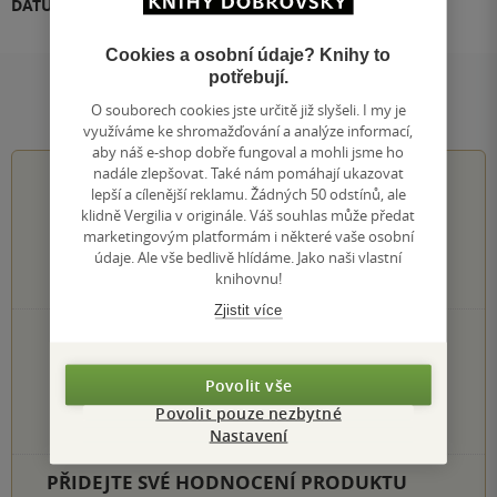
DATUM VYDÁNÍ
1.01.2017
Cookies a osobní údaje? Knihy to
potřebují.
Hodnocení a recenze čtenářů
O souborech cookies jste určitě již slyšeli. I my je
využíváme ke shromažďování a analýze informací,
aby náš e-shop dobře fungoval a mohli jsme ho
nadále zlepšovat. Také nám pomáhají ukazovat
0.0
z
5
lepší a cílenější reklamu. Žádných 50 odstínů, ale
klidně Vergilia v originále. Váš souhlas může předat
marketingovým platformám i některé vaše osobní
údaje. Ale vše bedlivě hlídáme. Jako naši vlastní
knihovnu!
0
hodnocení čtenářů
Zjistit více
0×
5 hvězdiček
0×
4 hvězdičky
0×
Povolit vše
3 hvězdičky
0×
2 hvězdičky
Povolit pouze nezbytné
0×
1 hvezdička
Nastavení
PŘIDEJTE SVÉ HODNOCENÍ PRODUKTU