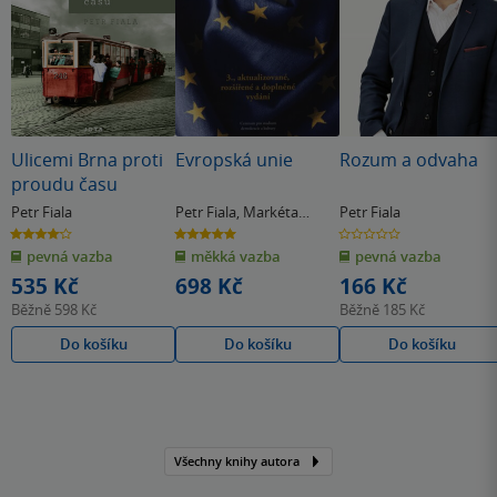
Ulicemi Brna proti
Evropská unie
Rozum a odvaha
proudu času
Petr Fiala
Petr Fiala
,
Markéta
Petr Fiala
Pitrová
4.1
5.0
0.0
z
z
z
pevná vazba
měkká vazba
pevná vazba
5
5
5
hvězdiček
hvězdiček
hvězdiček
535 Kč
698 Kč
166 Kč
Běžně
598 Kč
Běžně
185 Kč
Do košíku
Do košíku
Do košíku
Všechny knihy autora