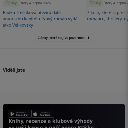
Články
Články
Úterý 4. srpna 2026
Úterý 4. srpna
Radka Třeštíková otevírá další
7 knih, které si přečí
autorskou kapitolu. Nový román vydá
romance, thrillery, d
jako Velikovsky
Články, které stojí za pozornost
Viděli jste
Knihy, recenze a klubové výhody
ve vaší kapse a naší appce KDčko