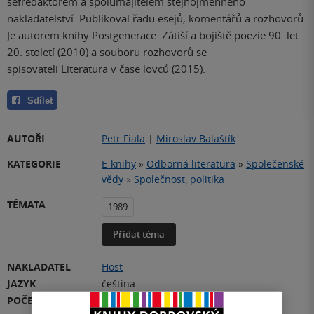
šéfredaktorem a spolumajitelem stejnojmenného
nakladatelství. Publikoval řadu esejů, komentářů a rozhovorů.
Je autorem knihy Postgenerace. Zátiší a bojiště poezie 90. let
20. století (2010) a souboru rozhovorů se
spisovateli Literatura v čase lovců (2015).
Sdílet
AUTOŘI
Petr Fiala
|
Miroslav Balaštík
KATEGORIE
E-knihy
»
Odborná literatura
»
Společenské
vědy
»
Společnost, politika
TÉMATA
1989
Přidat téma
NAKLADATEL
Host
JAZYK
čeština
POČET STRAN
288