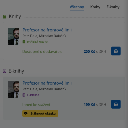
Všechny
Knihy
E-knihy
Knihy
Profesor na frontové linii
Petr Fiala
,
Miroslav Balaštík
měkká vazba
Do k
Dostupné u dodavatele
250 Kč
s DPH
E-knihy
Profesor na frontové linii
Petr Fiala
,
Miroslav Balaštík
E-kniha
Koupit
Ihned ke stažení
199 Kč
s DPH
Stáhnout ukázku