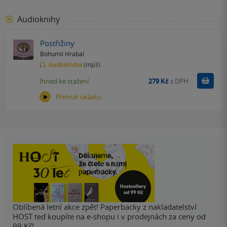
Audioknihy
Postřižiny
Bohumil Hrabal
Audiokniha
(mp3)
Koupit
Ihned ke stažení
279 Kč
s DPH
Přehrát ukázku
Oblíbená letní akce zpět! Paperbacky z nakladatelství
HOST teď koupíte na e-shopu i v prodejnách za ceny od
99 Kč!