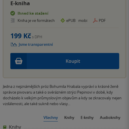
E-kniha
Ihned ke stažení
Kniha je ve formátech
ePUB
mobi
PDF
199 Kč
s DPH
Jsme transparentní
Koupit
Jedna z nejznámějších próz Bohumila Hrabala vypráví o krásné ženě
správce pivovaru a také o svérázném strýci Pepinovi v době, kdy
docházelo k velkým průmyslovým objevům a kdy se zkracovaly nejen
vzdálenosti, ale také sukně nebo vlasy...
Všechny
Knihy
E-knihy
Audioknihy
Knihy