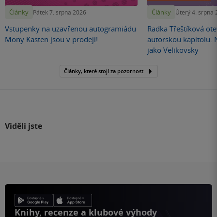
Články
Články
Pátek 7. srpna 2026
Úterý 4. srpna
Vstupenky na uzavřenou autogramiádu
Radka Třeštíková otev
Mony Kasten jsou v prodeji!
autorskou kapitolu.
jako Velikovsky
Články, které stojí za pozornost
Viděli jste
Knihy, recenze a klubové výhody