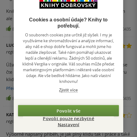
Kniha má své kouzlo a originalitu.. film je skvěle natočen
ale kniha je kniha :)
Cookies a osobní údaje? Knihy to
potřebují.
86
Kniha, Mladá fronta, 2021, 9788020420435
O souborech cookies jste určitě již slyšeli. I my je
využíváme ke shromažďování a analýze informací,
LUCIE PELČÁKOVÁ
aby náš e-shop dobře fungoval a mohli jsme ho
registrovaný uživatel
nadále zlepšovat. Také nám pomáhají ukazovat
lepší a cílenější reklamu. Žádných 50 odstínů, ale
klidně Vergilia v originále. Váš souhlas může předat
Úžasný příběh inspirovaný Hrabalovým mládím. Kniha se
marketingovým platformám i některé vaše osobní
čte naprosto sama, nese v sobě tichou a milou atmosféru
údaje. Ale vše bedlivě hlídáme. Jako naši vlastní
klidného dne. Mnoho lidí zná film a nezná knihu, ale
knihovnu!
musím uznat, že kniha je mi tisíckrát milejší, jelikož
Přečíst
více
Zjistit více
zastihuje mládí v Česku mnohem autentičtěji.
81
Kniha, Mladá fronta, 2021, 9788020420435
Povolit vše
KATEŘINA DUŠKOVÁ
Povolit pouze nezbytné
registrovaný uživatel
Nastavení
Výborně napsaný příběh, je jak plný klidu tak i práce a také