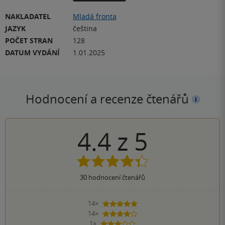
NAKLADATEL
Mladá fronta
JAZYK
čeština
POČET STRAN
128
DATUM VYDÁNÍ
1.01.2025
Hodnocení a recenze čtenářů
4.4
z
5
30
hodnocení čtenářů
14×
5 hvězdiček
14×
4 hvězdičky
1×
3 hvězdičky