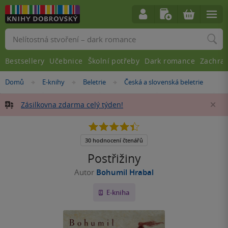
Vyhledávání
Bestsellery
Učebnice
Školní potřeby
Dark romance
Zachra
Nacházíte
Domů
E-knihy
Beletrie
Česká a slovenská beletrie
»
»
»
se
zde:
Zásilkovna zdarma celý týden!
Za
4.4
z
5
30 hodnocení čtenářů
hvězdiček
Postřižiny
Autor
Bohumil Hrabal
E-kniha