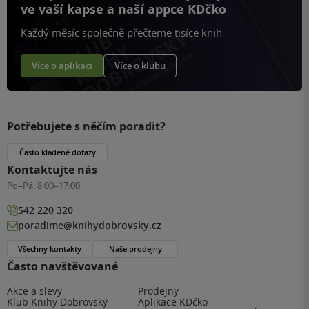
ve vaší kapse a naší appce KDčko
Každý měsíc společně přečteme tisíce knih
Více o aplikaci
Více o klubu
Potřebujete s něčím poradit?
Často kladené dotazy
Kontaktujte nás
Po–Pá:
8:00–17:00
542 220 320
poradime@knihydobrovsky.cz
Všechny kontakty
Naše prodejny
Často navštěvované
Akce a slevy
Prodejny
Klub Knihy Dobrovský
Aplikace KDčko