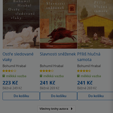
Ostře sledované
Slavnosti sněženek
Příliš hlučná
vlaky
samota
Bohumil Hrabal
Bohumil Hrabal
Bohumil Hrabal
3.5
4.1
4.4
z
z
z
měkká vazba
měkká vazba
měkká vazba
5
5
5
hvězdiček
hvězdiček
hvězdiček
223 Kč
241 Kč
241 Kč
Běžně
249 Kč
Běžně
269 Kč
Běžně
269 Kč
Do košíku
Do košíku
Do košíku
Všechny knihy autora