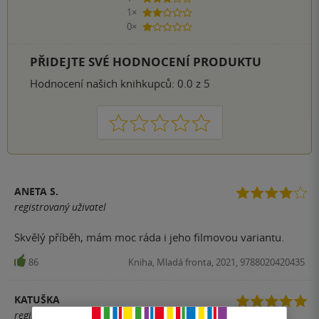
1×
2 hvězdičky
0×
1 hvezdička
PŘIDEJTE SVÉ HODNOCENÍ PRODUKTU
Hodnocení našich knihkupců: 0.0 z 5
1
2
3
4
5
ANETA S.
registrovaný uživatel
Skvělý příběh, mám moc ráda i jeho filmovou variantu.
86
Kniha, Mladá fronta, 2021, 9788020420435
KATUŠKA
registrovaný uživatel