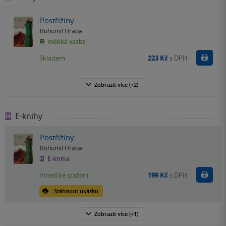
Postřižiny
Bohumil Hrabal
měkká vazba
Do k
Skladem
223 Kč
s DPH
Zobrazit
více
(+2)
E-knihy
Postřižiny
Bohumil Hrabal
E-kniha
Koupit
Ihned ke stažení
199 Kč
s DPH
Stáhnout ukázku
Zobrazit
více
(+1)