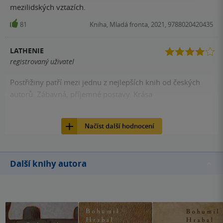
mezilidských vztazích.
81
Kniha, Mladá fronta, 2021, 9788020420435
LATHENIE
registrovaný uživatel
Postřižiny patří mezi jednu z nejlepších knih od českých
autorů. Zábavná, příjemné postavy. Krása
77
Kniha, Mladá fronta, 2021, 9788020420435
Načíst další hodnocení
Další knihy autora