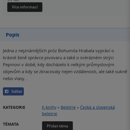
Více informací
Popis
Jedna z nejznámějších próz Bohumila Hrabala vypráví o
krásné ženě správce pivovaru a také o svérázném strýci
Pepinovi v době, kdy docházelo k velkým průmyslovým
objevům a kdy se zkracovaly nejen vzdálenosti, ale také sukně
nebo vlasy...
Sdílet
KATEGORIE
E-knihy
»
Beletrie
»
Česká a slovenská
beletrie
TÉMATA
Přidat téma