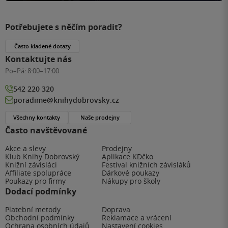
Potřebujete s něčím poradit?
Často kladené dotazy
Kontaktujte nás
Po–Pá:
8:00–17:00
542 220 320
poradime@knihydobrovsky.cz
Všechny kontakty
Naše prodejny
Často navštěvované
Akce a slevy
Prodejny
Klub Knihy Dobrovský
Aplikace KDčko
Knižní závisláci
Festival knižních závisláků
Affiliate spolupráce
Dárkové poukazy
Poukazy pro firmy
Nákupy pro školy
Dodací podmínky
Platební metody
Doprava
Obchodní podmínky
Reklamace a vrácení
Ochrana osobních údajů
Nastavení cookies