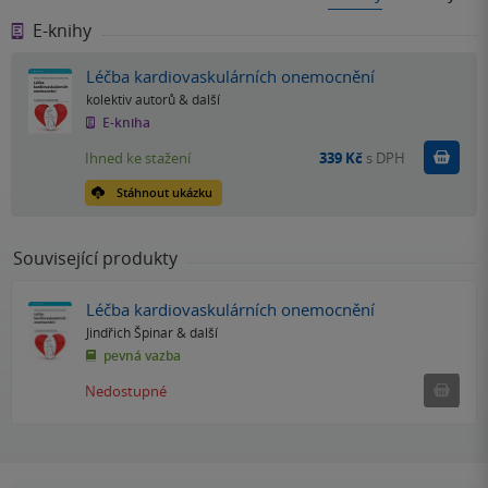
E-knihy
Léčba kardiovaskulárních onemocnění
kolektiv autorů
& další
E-kniha
Koupit
Ihned ke stažení
339 Kč
s DPH
Stáhnout ukázku
Související produkty
Léčba kardiovaskulárních onemocnění
Jindřich Špinar
& další
pevná vazba
Ned
Nedostupné