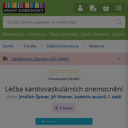
Vyhledávání
Bestsellery
Učebnice
Školní potřeby
Dark romance
Zachra
Nacházíte
Domů
E-knihy
Odborná literatura
Medicína
»
»
»
se
zde:
Zásilkovna zdarma celý týden!
Za
0.0
z
5
0 hodnocení čtenářů
hvězdiček
Léčba kardiovaskulárních onemocnění
Autor
Jindřich Špinar
,
Jiří Vítovec
,
kolektiv autorů
&
další
E-kniha