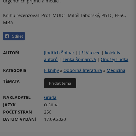
urgentních příjmů a medici.
Knihu recenzoval: Prof. MUDr. Miloš Táborský, Ph.D., FESC,
MBA.
Sdílet
AUTOŘI
Jindřich Špinar
|
Jiří Vítovec
|
kolektiv
autorů
|
Lenka Špinarová
|
Ondřej Ludka
KATEGORIE
E-knihy
»
Odborná literatura
»
Medicína
TÉMATA
Přidat téma
NAKLADATEL
Grada
JAZYK
čeština
POČET STRAN
256
DATUM VYDÁNÍ
17.09.2020