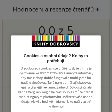
Hodnocení a recenze čtenářů
0.0
z
5
0
hodnocení čtenářů
Cookies a osobní údaje? Knihy to
potřebují.
0×
5 hvězdiček
0×
4 hvězdičky
O souborech cookies jste určitě již slyšeli. I my je
0×
3 hvězdičky
využíváme ke shromažďování a analýze informací,
0×
2 hvězdičky
aby náš e-shop dobře fungoval a mohli jsme ho
0×
1 hvezdička
nadále zlepšovat. Také nám pomáhají ukazovat
lepší a cílenější reklamu. Žádných 50 odstínů, ale
klidně Vergilia v originále. Váš souhlas může předat
PŘIDEJTE SVÉ HODNOCENÍ PRODUKTU
marketingovým platformám i některé vaše osobní
údaje. Ale vše bedlivě hlídáme. Jako naši vlastní
1
2
3
4
5
knihovnu!