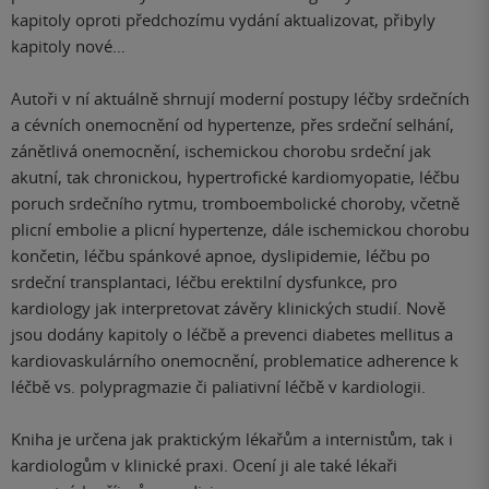
kapitoly oproti předchozímu vydání aktualizovat, přibyly
kapitoly nové…
Autoři v ní aktuálně shrnují moderní postupy léčby srdečních
a cévních onemocnění od hypertenze, přes srdeční selhání,
zánětlivá onemocnění, ischemickou chorobu srdeční jak
akutní, tak chronickou, hypertrofické kardiomyopatie, léčbu
poruch srdečního rytmu, tromboembolické choroby, včetně
plicní embolie a plicní hypertenze, dále ischemickou chorobu
končetin, léčbu spánkové apnoe, dyslipidemie, léčbu po
srdeční transplantaci, léčbu erektilní dysfunkce, pro
kardiology jak interpretovat závěry klinických studií. Nově
jsou dodány kapitoly o léčbě a prevenci diabetes mellitus a
kardiovaskulárního onemocnění, problematice adherence k
léčbě vs. polypragmazie či paliativní léčbě v kardiologii.
Kniha je určena jak praktickým lékařům a internistům, tak i
kardiologům v klinické praxi. Ocení ji ale také lékaři