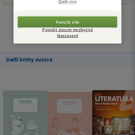
Zjistit více
Zobrazit všechna hodnocení
Povolit vše
Povolit pouze nezbytné
Přidat hodnocení
Nastavení
Další knihy autora