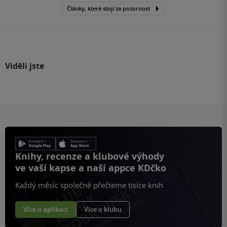
Články, které stojí za pozornost
Viděli jste
Knihy, recenze a klubové výhody
ve vaší kapse a naší appce KDčko
Každý měsíc společně přečteme tisíce knih
Více o aplikaci
Více o klubu