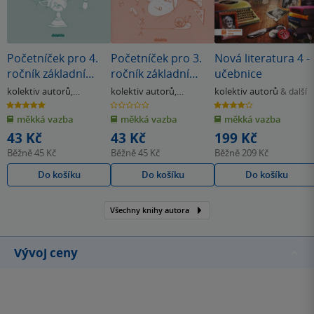
Početníček pro 4.
Početníček pro 3.
Nová literatura 4 -
ročník základní
ročník základní
učebnice
školy
školy
kolektiv autorů
,
kolektiv autorů
,
kolektiv autorů
& další
Strahlheimová J.
Kopřivová I.
5.0
0.0
4.0
z
z
z
měkká vazba
měkká vazba
měkká vazba
5
5
5
hvězdiček
hvězdiček
hvězdiček
43 Kč
43 Kč
199 Kč
Běžně
45 Kč
Běžně
45 Kč
Běžně
209 Kč
Do košíku
Do košíku
Do košíku
Všechny knihy autora
Vývoj ceny