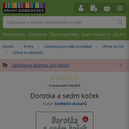
Vyhledávání
Bestsellery
Učebnice
Školní potřeby
Dark romance
Zachra
Nacházíte
Domů
Knihy
Literatura pro děti a mládež
Učíme se číst
»
»
»
se
Učíme se abecedu
»
zde:
Zásilkovna zdarma celý týden!
Za
0.0
z
5
0 hodnocení čtenářů
hvězdiček
Dorotka a sedm koček
Autor
kolektiv autorů