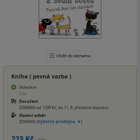
Uložit do seznamu
Kniha (
pevná vazba
)
Skladem
3 ks
Doručení
ZDARMA od 1299 Kč, do 11. 8. předáme dopravci
Osobní odběr
Vyberte prodejnu
ZDARMA (
)
223 Kč