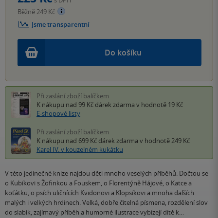
s DPH
Běžně 249 Kč
Jsme transparentní
Do košíku
Při zaslání zboží balíčkem
K nákupu nad 99 Kč
dárek zdarma
v hodnotě 19 Kč
E-shopové listy
Při zaslání zboží balíčkem
K nákupu nad 699 Kč
dárek zdarma
v hodnotě 249 Kč
Karel IV. v kouzelném kukátku
V této jedinečné knize najdou děti mnoho veselých příběhů. Dočtou se
o Kubíkovi s Žofinkou a Fouskem, o Florentýně Hájové, o Katce a
koťátku, o psích uličnících Kvidonovi a Klopsíkovi a mnoha dalších
malých i velkých hrdinech. Velká, dobře čitelná písmena, rozdělení slov
do slabik, zajímavý příběh a humorné ilustrace vybízejí dítě k…