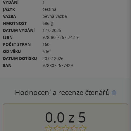
VYDÁNÍ
1
JAZYK
čeština
VAZBA
pevná vazba
HMOTNOST
686 g
DATUM VYDÁNÍ
1.10.2025
ISBN
978-80-7267-742-9
POČET STRAN
160
OD VĚKU
6 let
DATUM DOTISKU
20.02.2026
EAN
9788072677429
Hodnocení a recenze čtenářů
0.0
z
5