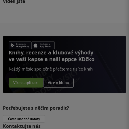
Viděli jste
Knihy, recenze a klubové výhody
ve vaší kapse a naší appce KDčko
Každý měsíc společně přečteme tisíce knih
Více o aplikaci
Více o klubu
Potřebujete s něčím poradit?
Často kladené dotazy
Kontaktujte nás