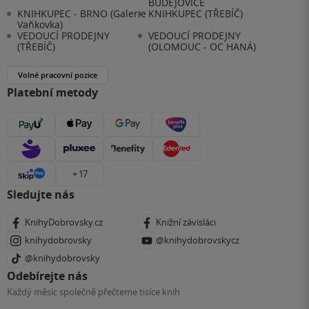
BUDĚJOVICE
KNIHKUPEC - BRNO (Galerie
KNIHKUPEC (TŘEBÍČ)
Vaňkovka)
VEDOUCÍ PRODEJNY
VEDOUCÍ PRODEJNY
(TŘEBÍČ)
(OLOMOUC - OC HANÁ)
Volné pracovní pozice
Platební metody
+ 17
Sledujte nás
KnihyDobrovsky.cz
Knižní závisláci
knihydobrovsky
@knihydobrovskycz
@knihydobrovsky
Odebírejte nás
Každý měsíc společně přečteme tisíce knih