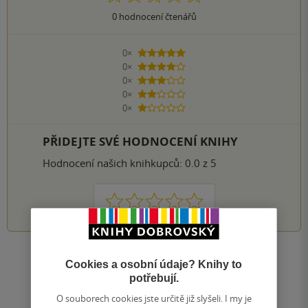
0
hodnocení čtenářů
0×
5 hvězdiček
0×
4 hvězdičky
0×
3 hvězdičky
0×
2 hvězdičky
0×
1 hvezdička
PŘIDEJTE SVÉ HODNOCENÍ KNIHY
Hodnocení našich knihkupců: 0.0 z 5
1
2
3
4
5
Zobrazit všechna hodnocení
Cookies a osobní údaje? Knihy to
potřebují.
Přidat hodnocení
O souborech cookies jste určitě již slyšeli. I my je