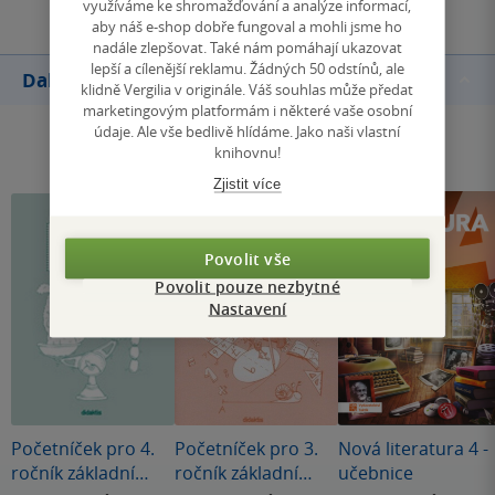
využíváme ke shromažďování a analýze informací,
aby náš e-shop dobře fungoval a mohli jsme ho
nadále zlepšovat. Také nám pomáhají ukazovat
lepší a cílenější reklamu. Žádných 50 odstínů, ale
Další knihy autora
klidně Vergilia v originále. Váš souhlas může předat
marketingovým platformám i některé vaše osobní
údaje. Ale vše bedlivě hlídáme. Jako naši vlastní
knihovnu!
Zjistit více
Povolit vše
Povolit pouze nezbytné
Nastavení
Početníček pro 4.
Početníček pro 3.
Nová literatura 4 -
ročník základní
ročník základní
učebnice