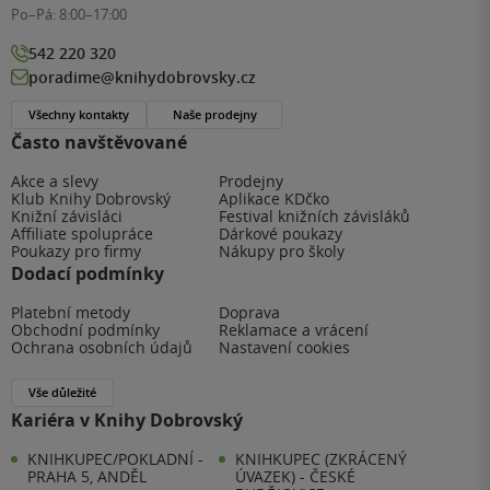
Po–Pá:
8:00–17:00
542 220 320
poradime@knihydobrovsky.cz
Všechny kontakty
Naše prodejny
Často navštěvované
Akce a slevy
Prodejny
Klub Knihy Dobrovský
Aplikace KDčko
Knižní závisláci
Festival knižních závisláků
Affiliate spolupráce
Dárkové poukazy
Poukazy pro firmy
Nákupy pro školy
Dodací podmínky
Platební metody
Doprava
Obchodní podmínky
Reklamace a vrácení
Ochrana osobních údajů
Nastavení cookies
Vše důležité
Kariéra v Knihy Dobrovský
KNIHKUPEC/POKLADNÍ -
KNIHKUPEC (ZKRÁCENÝ
PRAHA 5, ANDĚL
ÚVAZEK) - ČESKÉ