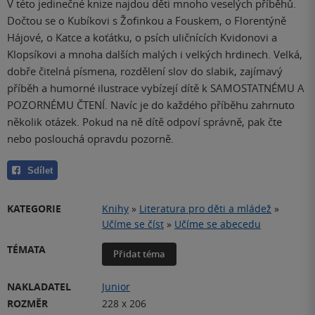
V této jedinečné knize najdou děti mnoho veselých příběhů.
Dočtou se o Kubíkovi s Žofinkou a Fouskem, o Florentýně
Hájové, o Katce a koťátku, o psích uličnících Kvidonovi a
Klopsíkovi a mnoha dalších malých i velkých hrdinech. Velká,
dobře čitelná písmena, rozdělení slov do slabik, zajímavý
příběh a humorné ilustrace vybízejí dítě k SAMOSTATNÉMU A
POZORNÉMU ČTENÍ. Navíc je do každého příběhu zahrnuto
několik otázek. Pokud na ně dítě odpoví správně, pak čte
nebo poslouchá opravdu pozorně.
Sdílet
KATEGORIE
Knihy
»
Literatura pro děti a mládež
»
Učíme se číst
»
Učíme se abecedu
TÉMATA
Přidat téma
NAKLADATEL
Junior
ROZMĚR
228 x 206