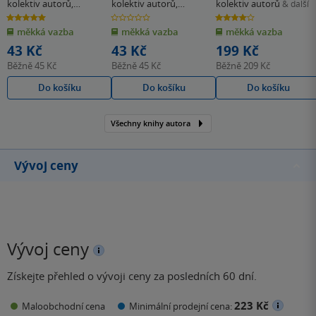
školy
školy
kolektiv autorů
,
kolektiv autorů
,
kolektiv autorů
& další
Strahlheimová J.
Kopřivová I.
5.0
0.0
4.0
z
z
z
měkká vazba
měkká vazba
měkká vazba
5
5
5
hvězdiček
hvězdiček
hvězdiček
43 Kč
43 Kč
199 Kč
Běžně
45 Kč
Běžně
45 Kč
Běžně
209 Kč
Do košíku
Do košíku
Do košíku
Všechny knihy autora
Vývoj ceny
Vývoj ceny
Získejte přehled o vývoji ceny za posledních 60 dní.
223 Kč
Maloobchodní cena
Minimální prodejní cena: