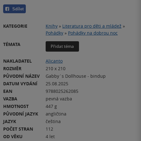
Sdílet
KATEGORIE
Knihy
»
Literatura pro děti a mládež
»
Pohádky
»
Pohádky na dobrou noc
TÉMATA
Přidat téma
NAKLADATEL
Alicanto
ROZMĚR
210 x 210
PŮVODNÍ NÁZEV
Gabby´s Dollhouse - bindup
DATUM VYDÁNÍ
25.08.2025
EAN
9788025262085
VAZBA
pevná vazba
HMOTNOST
447 g
PŮVODNÍ JAZYK
angličtina
JAZYK
čeština
POČET STRAN
112
OD VĚKU
4 let