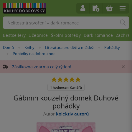
Vyhledávání
Bestsellery
Učebnice
Školní potřeby
Dark romance
Zachra
Nacházíte
Domů
Knihy
Literatura pro děti a mládež
Pohádky
»
»
»
se
Pohádky na dobrou noc
»
zde:
Zásilkovna zdarma celý týden!
Za
5.0
z
5
1 hodnocení čtenářů
hvězdiček
Gábinin kouzelný domek Duhové
pohádky
Autor
kolektiv autorů