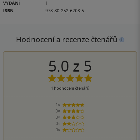
VYDÁNÍ
1
ISBN
978-80-252-6208-5
Hodnocení a recenze čtenářů
5.0
z
5
1
hodnocení čtenářů
1×
5 hvězdiček
0×
4 hvězdičky
0×
3 hvězdičky
0×
2 hvězdičky
0×
1 hvezdička