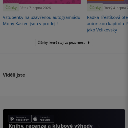
Články
Články
Pátek 7. srpna 2026
Úterý 4. srpna
Vstupenky na uzavřenou autogramiádu
Radka Třeštíková otev
Mony Kasten jsou v prodeji!
autorskou kapitolu.
jako Velikovsky
Články, které stojí za pozornost
Viděli jste
Knihy, recenze a klubové výhody