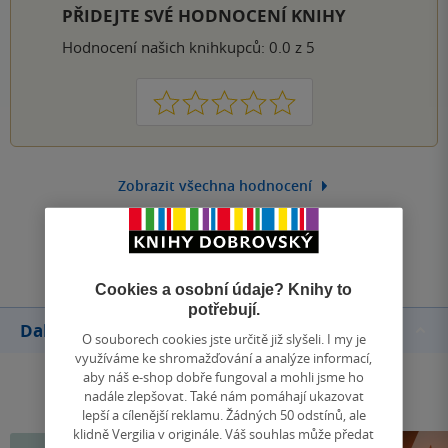
PŘIDEJTE SVÉ HODNOCENÍ KNIHY
Hodnocení našich knihkupců: 0.0 z 5
1
2
3
4
5
Zobrazit všechna hodnocení
Přidat hodnocení
Cookies a osobní údaje? Knihy to
potřebují.
Další knihy autora
O souborech cookies jste určitě již slyšeli. I my je
využíváme ke shromažďování a analýze informací,
aby náš e-shop dobře fungoval a mohli jsme ho
nadále zlepšovat. Také nám pomáhají ukazovat
lepší a cílenější reklamu. Žádných 50 odstínů, ale
klidně Vergilia v originále. Váš souhlas může předat