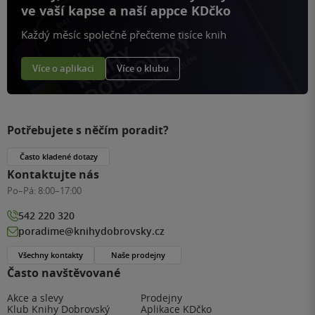
ve vaší kapse a naší appce KDčko
Každý měsíc společně přečteme tisíce knih
Více o aplikaci
Více o klubu
Potřebujete s něčím poradit?
Často kladené dotazy
Kontaktujte nás
Po–Pá:
8:00–17:00
542 220 320
poradime@knihydobrovsky.cz
Všechny kontakty
Naše prodejny
Často navštěvované
Akce a slevy
Prodejny
Klub Knihy Dobrovský
Aplikace KDčko