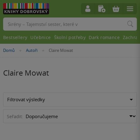
Vyhledávání
Bestsellery
Učebnice
Školní potřeby
Dark romance
Zachra
Nacházíte
Domů
Autoři
Claire Mowat
»
»
se
zde:
Claire Mowat
Filtrovat výsledky
Seřadit: