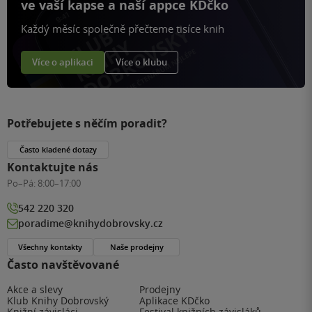
ve vaší kapse a naší appce KDčko
Každý měsíc společně přečteme tisíce knih
Více o aplikaci
Více o klubu
Potřebujete s něčím poradit?
Často kladené dotazy
Kontaktujte nás
Po–Pá:
8:00–17:00
542 220 320
poradime@knihydobrovsky.cz
Všechny kontakty
Naše prodejny
Často navštěvované
Akce a slevy
Prodejny
Klub Knihy Dobrovský
Aplikace KDčko
Knižní závisláci
Festival knižních závisláků