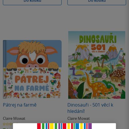
Do košíku
Do košíku
Pátrej na farmě
Dinosauři - 501 věcí k
hledání!
Claire Mowat
Claire Mowat
0.0
0.0
z
z