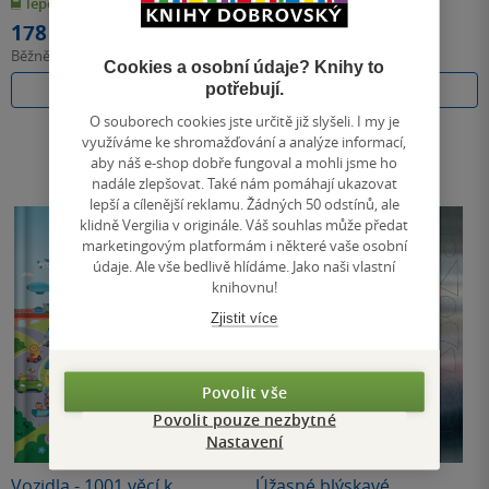
leporelo
kniha
5
5
hvězdiček
hvězdiček
178 Kč
124 Kč
Běžně
199 Kč
Běžně
139 Kč
Cookies a osobní údaje? Knihy to
potřebují.
Do košíku
Do košíku
O souborech cookies jste určitě již slyšeli. I my je
využíváme ke shromažďování a analýze informací,
aby náš e-shop dobře fungoval a mohli jsme ho
nadále zlepšovat. Také nám pomáhají ukazovat
lepší a cílenější reklamu. Žádných 50 odstínů, ale
klidně Vergilia v originále. Váš souhlas může předat
marketingovým platformám i některé vaše osobní
údaje. Ale vše bedlivě hlídáme. Jako naši vlastní
knihovnu!
Zjistit více
Povolit vše
Povolit pouze nezbytné
Nastavení
Vozidla - 1001 věcí k
Úžasné blýskavé