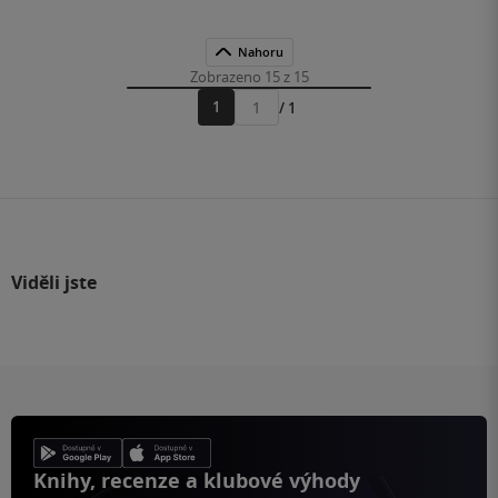
Nahoru
Zobrazeno 15 z 15
1
/ 1
Přejít
na
stránku
Viděli jste
Knihy, recenze a klubové výhody