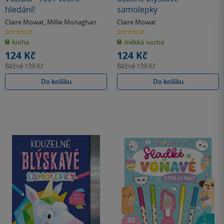
hledání!
samolepky
Claire Mowat
,
Millie Monaghan
Claire Mowat
0.0
0.0
z
z
kniha
měkká vazba
5
5
hvězdiček
hvězdiček
124 Kč
124 Kč
Běžně
139 Kč
Běžně
139 Kč
Do košíku
Do košíku