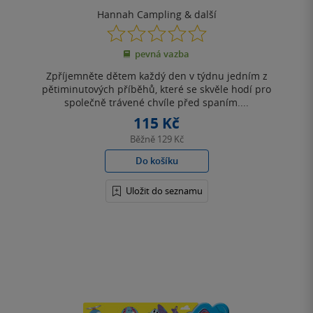
Hannah Campling
& další
0.0
z
pevná vazba
5
hvězdiček
Zpříjemněte dětem každý den v týdnu jedním z
pětiminutových příběhů, které se skvěle hodí pro
společně trávené chvíle před spaním....
115 Kč
Běžně
129 Kč
Do košíku
Uložit do seznamu