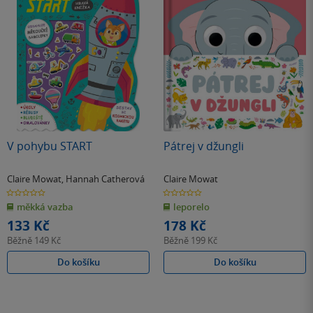
V pohybu START
Pátrej v džungli
Claire Mowat
,
Hannah Catherová
Claire Mowat
0.0
0.0
z
z
měkká vazba
leporelo
5
5
hvězdiček
hvězdiček
133 Kč
178 Kč
Běžně
149 Kč
Běžně
199 Kč
Do košíku
Do košíku