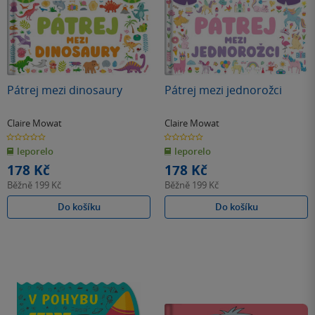
Pátrej mezi dinosaury
Pátrej mezi jednorožci
Claire Mowat
Claire Mowat
0.0
0.0
z
z
leporelo
leporelo
5
5
hvězdiček
hvězdiček
178 Kč
178 Kč
Běžně
199 Kč
Běžně
199 Kč
Do košíku
Do košíku