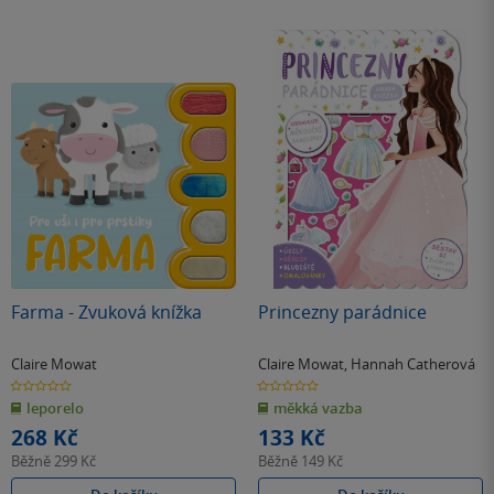
Farma - Zvuková knížka
Princezny parádnice
Claire Mowat
Claire Mowat
,
Hannah Catherová
0.0
0.0
z
z
leporelo
měkká vazba
5
5
hvězdiček
hvězdiček
268 Kč
133 Kč
Běžně
299 Kč
Běžně
149 Kč