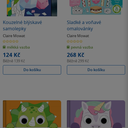
Kouzelné blýskavé
Sladké a voňavé
samolepky
omalovánky
Claire Mowat
Claire Mowat
0.0
0.0
z
z
měkká vazba
pevná vazba
5
5
hvězdiček
hvězdiček
124 Kč
268 Kč
Běžně
139 Kč
Běžně
299 Kč
Do košíku
Do košíku