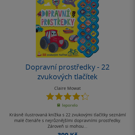
Dopravní prostředky - 22
zvukových tlačítek
Claire Mowat
4.3
z
leporelo
5
hvězdiček
Krásně ilustrovaná knížka s 22 zvukovými tlačítky seznámí
malé čtenáře s nejrůznějšími dopravními prostředky.
Zároveň si mohou...