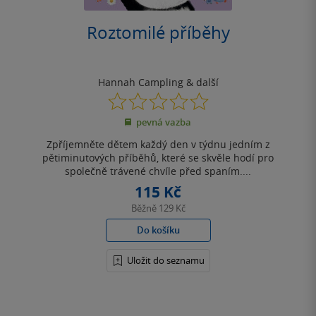
Roztomilé příběhy
Hannah Campling
& další
0.0
z
pevná vazba
5
hvězdiček
Zpříjemněte dětem každý den v týdnu jedním z
pětiminutových příběhů, které se skvěle hodí pro
společně trávené chvíle před spaním....
115 Kč
Běžně
129 Kč
Do košíku
Uložit do seznamu