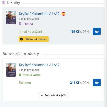
E-knihy
Kryštof Kolumbus A1/A2
Eliška Jirásková
E-kniha
Koupit
Ihned ke stažení
169 Kč
s DPH
Stáhnout ukázku
Související produkty
Kryštof Kolumbus A1/A2
Eliška Jirásková
měkká vazba
Do k
Skladem
241 Kč
s DPH
Zobrazit
více
(+2)