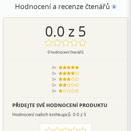
Hodnocení a recenze čtenářů
0.0
z
5
0
hodnocení čtenářů
0×
5 hvězdiček
0×
4 hvězdičky
0×
3 hvězdičky
0×
2 hvězdičky
0×
1 hvezdička
PŘIDEJTE SVÉ HODNOCENÍ PRODUKTU
Hodnocení našich knihkupců: 0.0 z 5
1
2
3
4
5