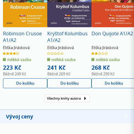
Robinson Crusoe
Kryštof Kolumbus
Don Quijote A1/A2
A1/A2
A1/A2
Eliška Jirásková
Eliška Jirásková
Eliška Jirásková
4.3
0.0
2.0
z
z
z
měkká vazba
měkká vazba
měkká vazba
5
5
5
hvězdiček
hvězdiček
hvězdiček
223 Kč
241 Kč
268 Kč
Běžně
249 Kč
Běžně
269 Kč
Běžně
299 Kč
Do košíku
Do košíku
Do košíku
Všechny knihy autora
Vývoj ceny