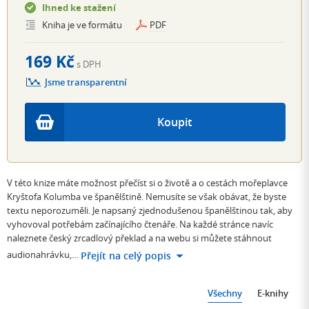
Ihned ke stažení
Kniha je ve formátu
PDF
169 Kč
s DPH
Jsme transparentní
Koupit
V této knize máte možnost přečíst si o životě a o cestách mořeplavce
Kryštofa Kolumba ve španělštině. Nemusíte se však obávat, že byste
textu neporozuměli. Je napsaný zjednodušenou španělštinou tak, aby
vyhovoval potřebám začínajícího čtenáře. Na každé stránce navíc
naleznete český zrcadlový překlad a na webu si můžete stáhnout
audionahrávku,…
Přejít na celý popis
Všechny
E-knihy