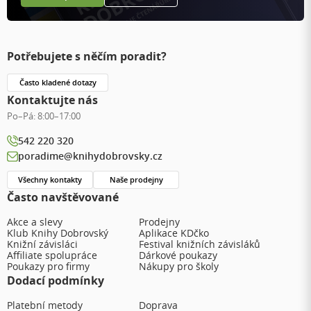
Potřebujete s něčím poradit?
Často kladené dotazy
Kontaktujte nás
Po–Pá:
8:00–17:00
542 220 320
poradime@knihydobrovsky.cz
Všechny kontakty
Naše prodejny
Často navštěvované
Akce a slevy
Prodejny
Klub Knihy Dobrovský
Aplikace KDčko
Knižní závisláci
Festival knižních závisláků
Affiliate spolupráce
Dárkové poukazy
Poukazy pro firmy
Nákupy pro školy
Dodací podmínky
Platební metody
Doprava