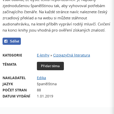
zjednodušenou španělštinou tak, aby vyhovoval potřebám
začínajícího čtenáře. Na každé stránce navíc naleznete český
zrcadlový překlad a na webu si můžete stáhnout
audionahrávku, na které příběh vypráví rodilý mluvčí. Cvičení
na konci knihy jsou vhodná pro ověření získaných znalostí.
Sdílet
KATEGORIE
E-knihy
»
Cizojazyčná literatura
TÉMATA
Přidat téma
NAKLADATEL
Edika
JAZYK
španělština
POČET STRAN
88
DATUM VYDÁNÍ
1.01.2019