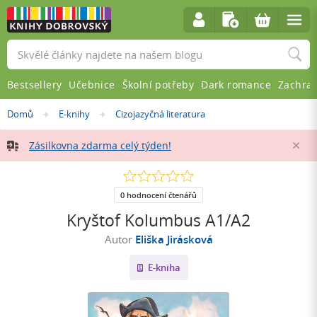
Vyhledávání
Bestsellery
Učebnice
Školní potřeby
Dark romance
Zachra
Nacházíte
Domů
E-knihy
Cizojazyčná literatura
»
»
se
zde:
Zásilkovna zdarma celý týden!
Za
0.0
z
5
0 hodnocení čtenářů
hvězdiček
Kryštof Kolumbus A1/A2
Autor
Eliška Jirásková
E-kniha