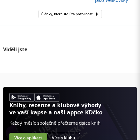
jako Velikovsky
Články, které stojí za pozornost
Viděli jste
Knihy, recenze a klubové výhody
ve vaší kapse a naší appce KDčko
Každý měsíc společně přečteme tisíce knih
Více o aplikaci
Více o klubu