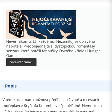
Nevěř nikomu. Lži každému. Nezamiluj se do svého
nepřítele. Předobjednejte si dystopickou romantasy
senzaci, která potěší fanoušky Čtvrtého křídla i Hunger
Games.
Více informací
Popis
V této knize máte možnost přečíst si o životě a o cestách
mořeplavce Kryštofa Kolumba ve španělštině. Nemusíte se
však obávat, že byste textu neporozuměli. Je napsaný