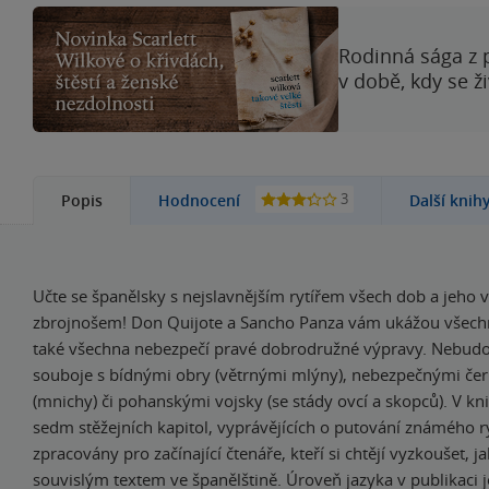
Rodinná sága z 
v době, kdy se ž
3
Popis
Hodnocení
Další knih
Učte se španělsky s nejslavnějším rytířem všech dob a jeho
zbrojnošem! Don Quijote a Sancho Panza vám ukážou všechn
také všechna nebezpečí pravé dobrodružné výpravy. Nebud
souboje s bídnými obry (větrnými mlýny), nebezpečnými če
(mnichy) či pohanskými vojsky (se stády ovcí a skopců). V kn
sedm stěžejních kapitol, vyprávějících o putování známého ry
zpracovány pro začínající čtenáře, kteří si chtějí vyzkoušet, ja
souvislým textem ve španělštině. Úroveň jazyka v publikaci 