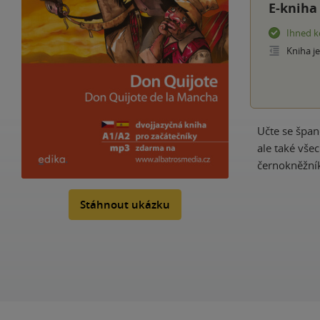
E-kniha
Ihned k
Kniha j
Učte se špan
ale také vš
černokněžník
Stáhnout ukázku