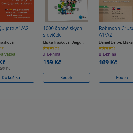
uijote A1/A2
1000 španělských
Robinson Crus
slovíček
A1/A2
Jirásková
Eliška Jirásková
,
Diego
Daniel Defoe
,
Eliška
Arturo Galvis Poveda
Jirásková
3.0
4.3
z
z
á vazba
E-kniha
E-kniha
5
5
k
hvězdiček
hvězdiček
Kč
159 Kč
169 Kč
299 Kč
Do košíku
Koupit
Koupit