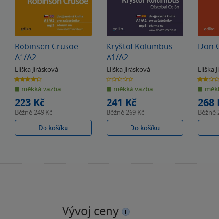
Robinson Crusoe
Kryštof Kolumbus
Don Q
A1/A2
A1/A2
Eliška Jirásková
Eliška Jirásková
Eliška 
4.3
0.0
2.0
z
z
z
měkká vazba
měkká vazba
měkk
5
5
5
hvězdiček
hvězdiček
hvězdiče
223 Kč
241 Kč
268 
Běžně
249 Kč
Běžně
269 Kč
Běžně
Do košíku
Do košíku
Vývoj ceny