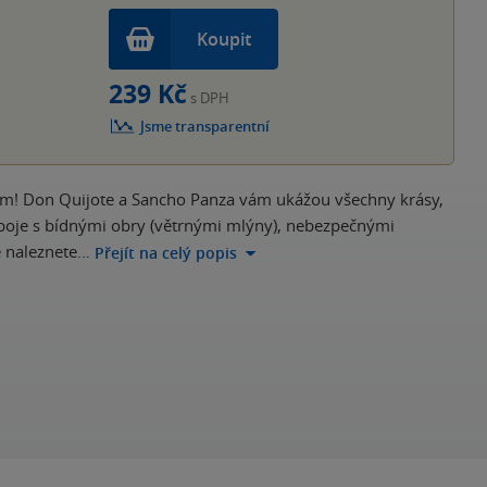
Koupit
239 Kč
s DPH
Jsme transparentní
šem! Don Quijote a Sancho Panza vám ukážou všechny krásy,
boje s bídnými obry (větrnými mlýny), nebezpečnými
e naleznete…
Přejít na celý popis