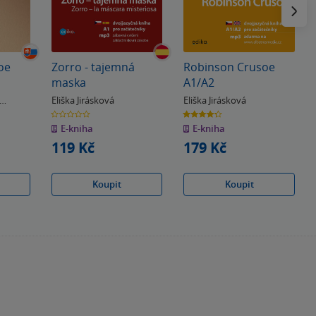
Následu
oe
Zorro - tajemná
Robinson Crusoe
maska
A1/A2
Eliška Jirásková
Eliška Jirásková
0.0
4.3
z
z
E-kniha
E-kniha
5
5
hvězdiček
hvězdiček
119 Kč
179 Kč
Koupit
Koupit