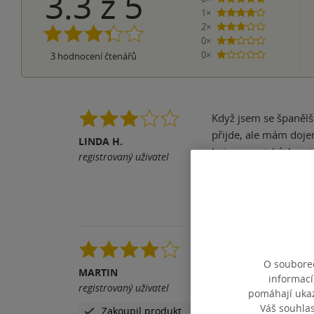
3.3
z
5
5 hvězdiček
1×
4 hvězdičky
2×
3 hvězdičky
0×
2 hvězdičky
0×
3
hodnocení čtenářů
1 hvezdička
Když jsem se španělšt
přijde, ale mám dojem
LINDA H.
latinoamerických aut
registrovaný uživatel
Holmese apod. Sice vzd
Don Quijote je klasik
Pomohla vám tato rece
Moje první dvoj jazyč
O souborec
není výběr ani zdalek
MARTIN
informací
třeba se to časem zm
registrovaný uživatel
pomáhají ukazo
Pomohla vám tato rece
Váš souhla
Zakoupil produkt