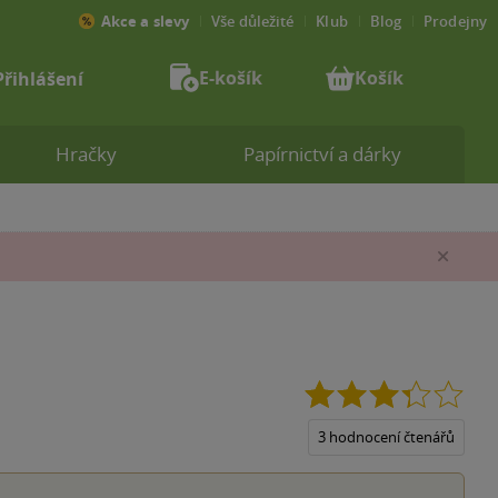
Akce a slevy
Vše důležité
Klub
Blog
Prodejny
E-košík
Košík
Přihlášení
Hračky
Papírnictví a dárky
Zav
3.3
z
5
3 hodnocení čtenářů
hvěz