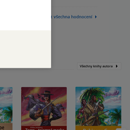
Zobrazit všechna hodnocení
Všechny knihy autora