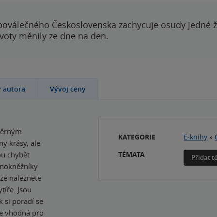
poválečného Československa zachycuje osudy jedné 
ivoty měnily ze dne na den.
y autora
Vývoj ceny
 věrným
KATEGORIE
E-knihy
»
y krásy, ale
TÉMATA
ou chybět
Přidat 
rnokněžníky
ize naleznete
tíře. Jsou
k si poradí se
je vhodná pro