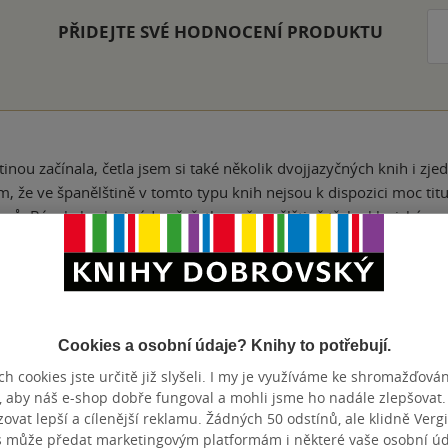
PŘIDEJTE SVÉ HODNOCENÍ PRODUKTU
inou začínala, četla jsem si také několik dvojjazyčných knih i zje
, že ve španělštině v tomto typu knih nejsou k dispozici moc titu
orů. Bývala bych si ráda přečetla ve španělštině třeba klasické e
ělat se v literatuře původu daného jazyka je užitečná věc, ale přec
a, četla jsem ho i v této verzi knihy, ale obecně se mi tento příběh
nze?
Ano
5
Cookies a osobní údaje? Knihy to potřebují.
ná kniha ve španělštině. Četla se mi skvěle, mohu ji vřele doporuč
h cookies jste určitě již slyšeli. I my je využíváme ke shromažďován
a takový, jako je tomu v angličtině. Když jsem se touto cestou učil 
, aby náš e-shop dobře fungoval a mohli jsme ho nadále zlepšovat
ění.
vat lepší a cílenější reklamu. Žádných 50 odstínů, ale klidně Vergil
nze?
Ano
4
s může předat marketingovým platformám i některé vaše osobní úda