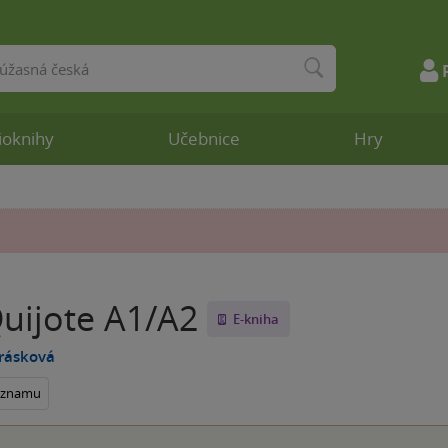
ioknihy
Učebnice
Hry
uijote A1/A2
E-kniha
irásková
seznamu