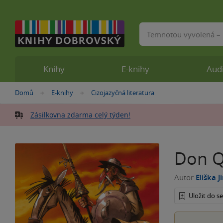
Vyhledávání
Knihy
E-knihy
Aud
Nacházíte
Domů
E-knihy
Cizojazyčná literatura
»
»
se
zde:
Zásilkovna zdarma celý týden!
Don Q
Autor
Eliška J
Uložit do 