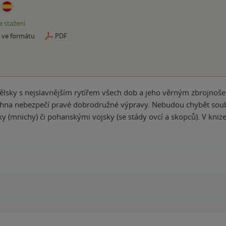
e stažení
e ve formátu
PDF
ělsky s nejslavnějším rytířem všech dob a jeho věrným zbrojno
echna nebezpečí pravé dobrodružné výpravy. Nebudou chybět sou
y (mnichy) či pohanskými vojsky (se stády ovcí a skopců). V kniz