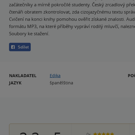
začátečníky a mírně pokročilé studenty. Český zrcadlový př
čtenáři obratem zkontrolovat, zda cizojazyčnému textu spr
Cvičení na konci knihy pomohou ověřit získané znalosti. Au
formátu MP3, na které příběhy vypráví rodilý mluvčí, nalezne
Soubory ke stažení.
Sdílet
NAKLADATEL
Edika
PO
JAZYK
španělština
0×