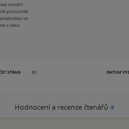
eklad umožní
ávně porozuměl.
dionahrávku ve
te v sekci
ČET STRAN
80
DATUM VY
Hodnocení a recenze čtenářů