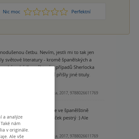
1
2
3
4
5
Nic moc
Perfektní
dnodušenou četbu. Nevím, jestli mi to tak jen
ly světové literatury - kromě španělských a
vropské pohádky, některý z případů Sherlocka
e jen by mi jako čtivější přišly jiné tituly.
 moc nelíbí.
Učebnice, Edika, 2017, 9788026611769
it! Obecně je ale škoda, že ve španělštině
í a analýze
anglicky, měl jsem jídelníček pestrý :) Ale
. Také nám
ia v originále.
Učebnice, Edika, 2017, 9788026611769
je. Ale vše