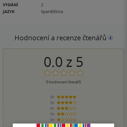
VYDÁNÍ
2
JAZYK
španělština
Hodnocení a recenze čtenářů
0.0
z
5
0
hodnocení čtenářů
0×
5 hvězdiček
0×
4 hvězdičky
0×
3 hvězdičky
0×
2 hvězdičky
0×
1 hvezdička