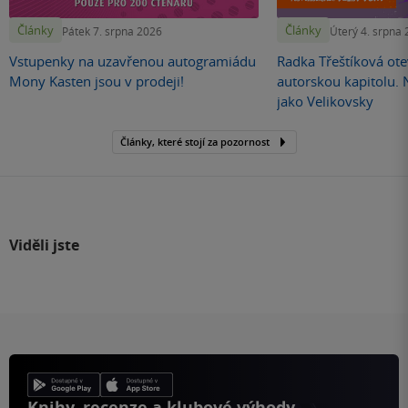
Články
Články
Pátek 7. srpna 2026
Úterý 4. srpna
Vstupenky na uzavřenou autogramiádu
Radka Třeštíková otev
Mony Kasten jsou v prodeji!
autorskou kapitolu.
jako Velikovsky
Články, které stojí za pozornost
Viděli jste
Knihy, recenze a klubové výhody