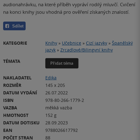
audionahrávku, na které příběh vypráví rodilý mluvčí. Cvičení
na konci knihy jsou vhodná pro ověření získaných znalostí.
Sdílet
KATEGORIE
Knihy
»
Učebnice
»
Cizí jazyky
»
Španělský
jazyk
»
Zrcadlové/Bilingvní knihy
TÉMATA
Přidat téma
NAKLADATEL
Edika
ROZMĚR
145 x 205
DATUM VYDÁNÍ
26.07.2022
ISBN
978-80-266-1779-2
VAZBA
měkká vazba
HMOTNOST
152 g
DATUM DOTISKU
28.09.2023
EAN
9788026617792
POČET STRAN
88