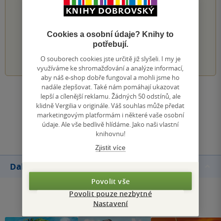
PŘIDEJTE SVÉ HODNOCENÍ KNIHY
Hodnocení našich knihkupců: 0.0 z 5
Cookies a osobní údaje? Knihy to
potřebují.
1
2
3
4
5
O souborech cookies jste určitě již slyšeli. I my je
využíváme ke shromažďování a analýze informací,
aby náš e-shop dobře fungoval a mohli jsme ho
nadále zlepšovat. Také nám pomáhají ukazovat
Zobrazit všechna hodnocení
lepší a cílenější reklamu. Žádných 50 odstínů, ale
klidně Vergilia v originále. Váš souhlas může předat
marketingovým platformám i některé vaše osobní
Přidat hodnocení
údaje. Ale vše bedlivě hlídáme. Jako naši vlastní
knihovnu!
Zjistit více
Další knihy autora
Povolit vše
Povolit pouze nezbytné
Nastavení