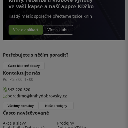
ve vaší kapse a naší appce KDčko
Každý měsíc společně přečteme tisíce knih
Více o aplikaci
Více o klubu
Potřebujete s něčím poradit?
Často kladené dotazy
Kontaktujte nás
Po–Pá:
8:00–17:00
542 220 320
poradime@knihydobrovsky.cz
Všechny kontakty
Naše prodejny
Často navštěvované
Akce a slevy
Prodejny
Klub Knihy Dobrovský
Aplikace KDčko