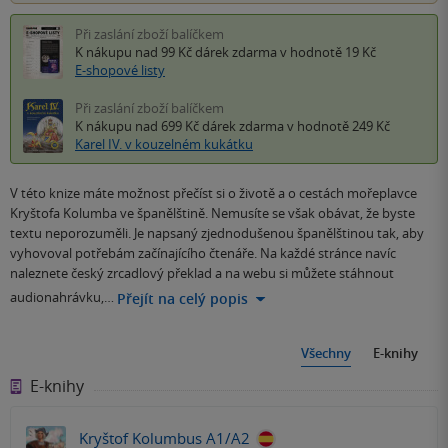
Při zaslání zboží balíčkem
K nákupu nad 99 Kč
dárek zdarma
v hodnotě 19 Kč
E-shopové listy
Při zaslání zboží balíčkem
K nákupu nad 699 Kč
dárek zdarma
v hodnotě 249 Kč
Karel IV. v kouzelném kukátku
V této knize máte možnost přečíst si o životě a o cestách mořeplavce
Kryštofa Kolumba ve španělštině. Nemusíte se však obávat, že byste
textu neporozuměli. Je napsaný zjednodušenou španělštinou tak, aby
vyhovoval potřebám začínajícího čtenáře. Na každé stránce navíc
naleznete český zrcadlový překlad a na webu si můžete stáhnout
audionahrávku,…
Přejít na celý popis
Všechny
E-knihy
E-knihy
Kryštof Kolumbus A1/A2