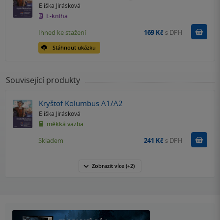
Eliška Jirásková
E-kniha
Koupit
Ihned ke stažení
169 Kč
s DPH
Stáhnout ukázku
Související produkty
Kryštof Kolumbus A1/A2
Eliška Jirásková
měkká vazba
Do k
Skladem
241 Kč
s DPH
Zobrazit
více
(+2)