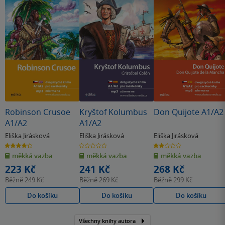
Robinson Crusoe
Kryštof Kolumbus
Don Quijote A1/A2
A1/A2
A1/A2
Eliška Jirásková
Eliška Jirásková
Eliška Jirásková
4.3
0.0
2.0
z
z
z
měkká vazba
měkká vazba
měkká vazba
5
5
5
hvězdiček
hvězdiček
hvězdiček
223 Kč
241 Kč
268 Kč
Běžně
249 Kč
Běžně
269 Kč
Běžně
299 Kč
Do košíku
Do košíku
Do košíku
Všechny knihy autora