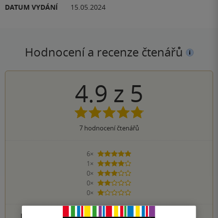
DATUM VYDÁNÍ
15.05.2024
Hodnocení a recenze čtenářů
4.9
z
5
7
hodnocení čtenářů
6×
5 hvězdiček
1×
4 hvězdičky
0×
3 hvězdičky
0×
2 hvězdičky
0×
1 hvezdička
PŘIDEJTE SVÉ HODNOCENÍ PRODUKTU