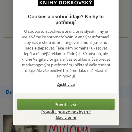
Hodnocení našich knihkupců: 0.0 z 5
Cookies a osobní údaje? Knihy to
potřebují.
1
2
3
4
5
O souborech cookies jste určitě již slyšeli. I my je
využíváme ke shromažďování a analýze informací,
aby náš e-shop dobře fungoval a mohli jsme ho
nadále zlepšovat. Také nám pomáhají ukazovat
Zobrazit všechna hodnocení
lepší a cílenější reklamu. Žádných 50 odstínů, ale
klidně Vergilia v originále. Váš souhlas může předat
marketingovým platformám i některé vaše osobní
Přidat hodnocení
údaje. Ale vše bedlivě hlídáme. Jako naši vlastní
knihovnu!
Zjistit více
Další knihy autora
Povolit vše
Povolit pouze nezbytné
Nastavení