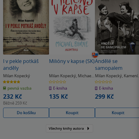
I v pekle potkáš
Milióny v kapse (SK)
Andělé se
anděly
samopalem
Milan Kopecký
Milan Kopecký
,
Michael
Milan Kopecký
,
Kamení
Byrne
Václav
4.9
0.0
0.0
z
z
z
pevná vazba
E-kniha
E-kniha
5
5
5
hvězdiček
hvězdiček
hvězdiček
232 Kč
135 Kč
299 Kč
Běžně
259 Kč
Do košíku
Koupit
Koupit
Všechny knihy autora