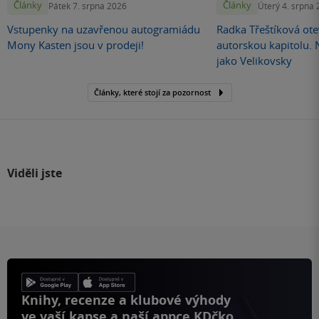
Články
Články
Pátek 7. srpna 2026
Úterý 4. srpna
Vstupenky na uzavřenou autogramiádu
Radka Třeštíková otev
Mony Kasten jsou v prodeji!
autorskou kapitolu.
jako Velikovsky
Články, které stojí za pozornost
Viděli jste
Knihy, recenze a klubové výhody
ve vaší kapse a naší appce KDčko