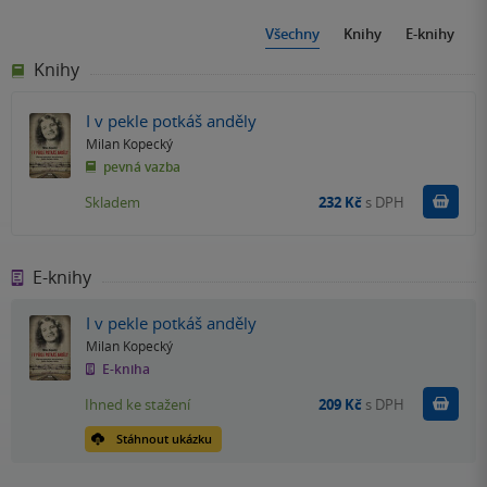
Všechny
Knihy
E-knihy
Knihy
I v pekle potkáš anděly
Milan Kopecký
pevná vazba
Do k
Skladem
232 Kč
s DPH
E-knihy
I v pekle potkáš anděly
Milan Kopecký
E-kniha
Koupit
Ihned ke stažení
209 Kč
s DPH
Stáhnout ukázku