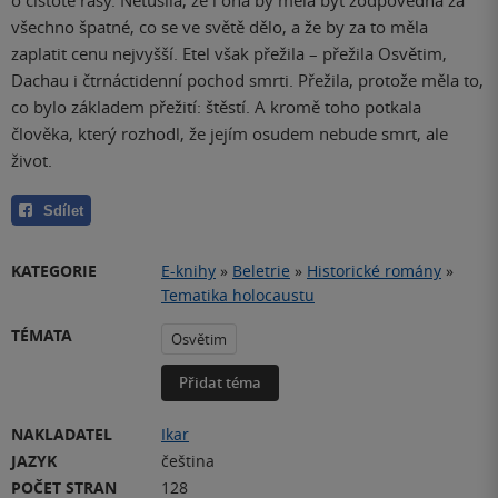
o čistotě rasy. Netušila, že i ona by měla být zodpovědná za
všechno špatné, co se ve světě dělo, a že by za to měla
zaplatit cenu nejvyšší. Etel však přežila – přežila Osvětim,
Dachau i čtrnáctidenní pochod smrti. Přežila, protože měla to,
co bylo základem přežití: štěstí. A kromě toho potkala
člověka, který rozhodl, že jejím osudem nebude smrt, ale
život.
Sdílet
KATEGORIE
E-knihy
»
Beletrie
»
Historické romány
»
Tematika holocaustu
TÉMATA
Osvětim
Přidat téma
NAKLADATEL
Ikar
JAZYK
čeština
POČET STRAN
128