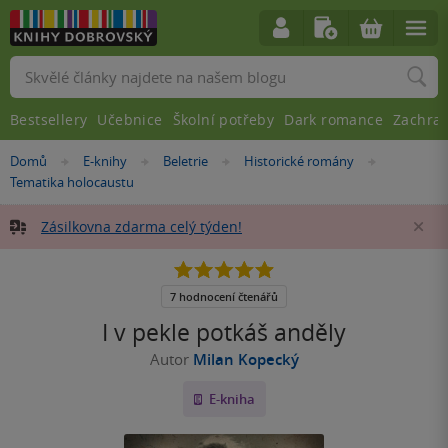
Vyhledávání
Bestsellery
Učebnice
Školní potřeby
Dark romance
Zachra
Nacházíte
Domů
E-knihy
Beletrie
Historické romány
»
»
»
»
se
Tematika holocaustu
zde:
Zásilkovna zdarma celý týden!
Za
4.9
z
5
7 hodnocení čtenářů
hvězdiček
I v pekle potkáš anděly
Autor
Milan Kopecký
E-kniha