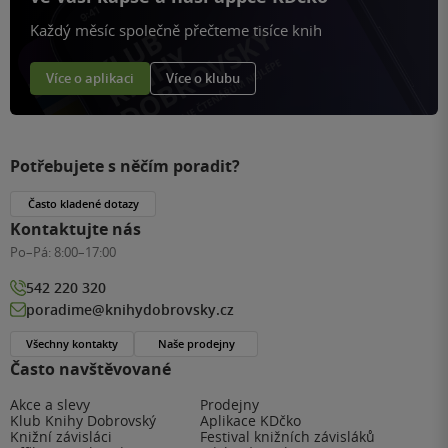
Každý měsíc společně přečteme tisíce knih
Více o aplikaci
Více o klubu
Potřebujete s něčím poradit?
Často kladené dotazy
Kontaktujte nás
Po–Pá:
8:00–17:00
542 220 320
poradime@knihydobrovsky.cz
Všechny kontakty
Naše prodejny
Často navštěvované
Akce a slevy
Prodejny
Klub Knihy Dobrovský
Aplikace KDčko
Knižní závisláci
Festival knižních závisláků