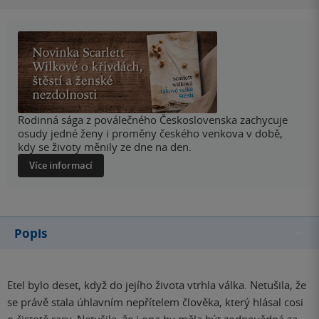
Rodinná sága z poválečného Československa zachycuje
osudy jedné ženy i proměny českého venkova v době,
kdy se životy měnily ze dne na den.
Více informací
Popis
Etel bylo deset, když do jejího života vtrhla válka. Netušila, že
se právě stala úhlavním nepřítelem člověka, který hlásal cosi