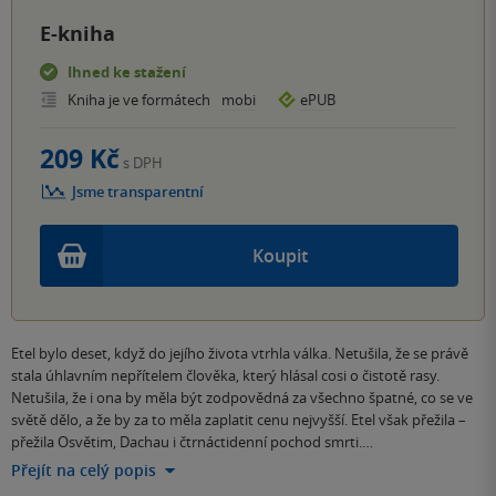
E-kniha
Ihned ke stažení
Kniha je ve formátech
mobi
ePUB
209 Kč
s DPH
Jsme transparentní
Koupit
Etel bylo deset, když do jejího života vtrhla válka. Netušila, že se právě
stala úhlavním nepřítelem člověka, který hlásal cosi o čistotě rasy.
Netušila, že i ona by měla být zodpovědná za všechno špatné, co se ve
světě dělo, a že by za to měla zaplatit cenu nejvyšší. Etel však přežila –
přežila Osvětim, Dachau i čtrnáctidenní pochod smrti.…
Přejít na celý popis