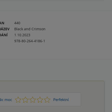
RAN
440
NÁZEV
Black and Crimson
DÁNÍ
1.10.2023
978-80-264-4186-1
1
2
3
4
5
ic moc
Perfektní