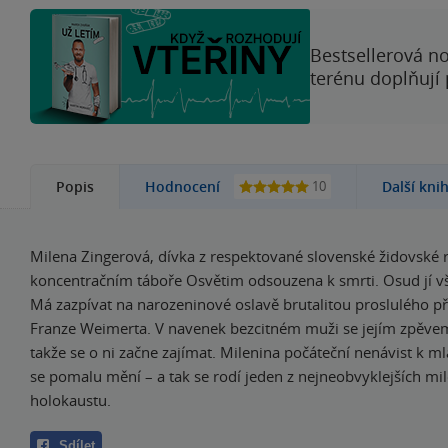
Bestsellerová no
terénu doplňují
10
Popis
Hodnocení
Další kni
Milena Zingerová, dívka z respektované slovenské židovské r
koncentračním táboře Osvětim odsouzena k smrti. Osud jí vš
Má zazpívat na narozeninové oslavě brutalitou proslulého př
Franze Weimerta. V navenek bezcitném muži se jejím zpěve
takže se o ni začne zajímat. Milenina počáteční nenávist k m
se pomalu mění – a tak se rodí jeden z nejneobvyklejších mi
holokaustu.
Sdílet