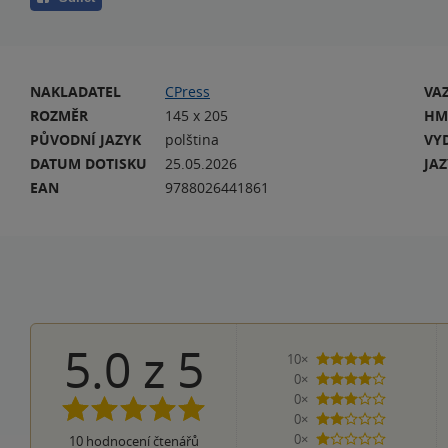
NAKLADATEL
CPress
VA
ROZMĚR
145 x 205
HM
PŮVODNÍ JAZYK
polština
VY
DATUM DOTISKU
25.05.2026
JA
EAN
9788026441861
5.0
z
5
10×
5 hvězdiče
0×
4 hvězdičky
0×
3 hvězdičky
0×
2 hvězdičky
0×
10
hodnocení čtenářů
1 hvezdička