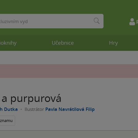
ioknihy
Učebnice
Hry
 a purpurová
ch Dutka
Ilustrátor
Pavla Navrátilová Filip
seznamu