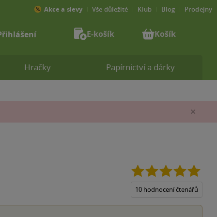
Akce a slevy
Vše důležité
Klub
Blog
Prodejny
E-košík
Košík
Přihlášení
Hračky
Papírnictví a dárky
Zav
5.0
z
5
10 hodnocení čtenářů
hvězd