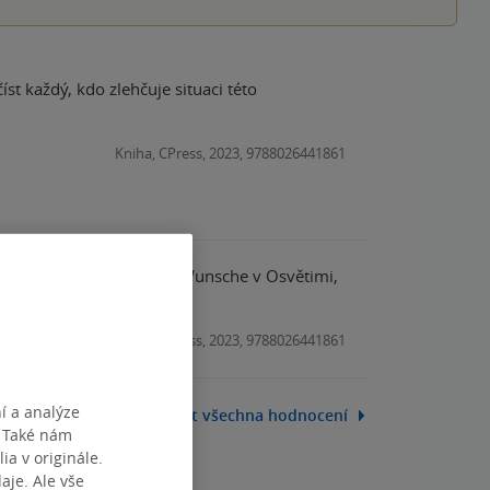
st každý, kdo zlehčuje situaci této
Kniha, CPress, 2023, 9788026441861
 a SSmana Franze Wunsche v Osvětimi,
Kniha, CPress, 2023, 9788026441861
í a analýze
Zobrazit všechna hodnocení
. Také nám
ia v originále.
je. Ale vše