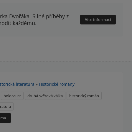
rka Dvořáka. Silné příběhy z
Více informací
 hodit každému.
storická literatura
»
Historické romány
holocaust
druhá světová válka
historický román
eratura
téma