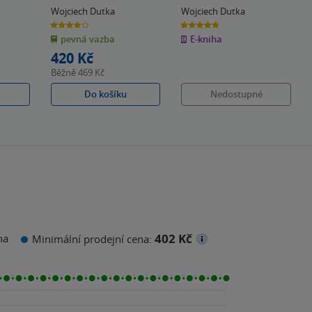
Wojciech Dutka
Wojciech Dutka
4.0
4.7
z
z
pevná vazba
E-kniha
5
5
hvězdiček
hvězdiček
420 Kč
Běžně
469 Kč
Do košíku
Nedostupné
402 Kč
na
Minimální prodejní cena: