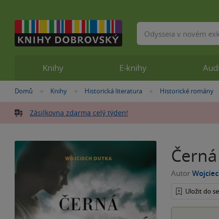
Vyhledávání
Knihy
E-knihy
Aud
Nacházíte
Domů
Knihy
Historická literatura
Historické romány
»
»
»
se
zde:
Zásilkovna zdarma celý týden!
Černá
Autor
Wojcie
Uložit do 