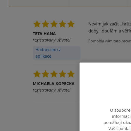
Nevím jak začít ..hrů
TETA HANA
registrovaný uživatel
Pomohla vám tato rece
Hodnoceno z
aplikace
Ze všech 3 knížek vych
v románu mají změněn
MICHAELA KOPECKA
registrovaný uživatel
Pomohla vám tato rece
O souborec
informací
pomáhají ukazo
Váš souhla