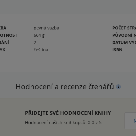
ZBA
pevná vazba
POČET ST
OTNOST
664 g
PŮVODNÍ 
DÁNÍ
2
DATUM VY
ZYK
čeština
ISBN
Hodnocení a recenze čtenářů
k
PŘIDEJTE SVÉ HODNOCENÍ KNIHY
N
Hodnocení našich knihkupců: 0.0 z 5