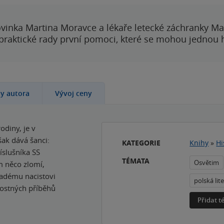
vinka Martina Moravce a lékaře letecké záchranky Ma
 praktické rady první pomoci, které se mohou jednou
hy autora
Vývoj ceny
odiny, je v
ak dává šanci:
KATEGORIE
Knihy
»
Hi
íslušníka SS
TÉMATA
Osvětim
m něco zlomí,
ladému nacistovi
polská lit
lostných příběhů
Přidat 