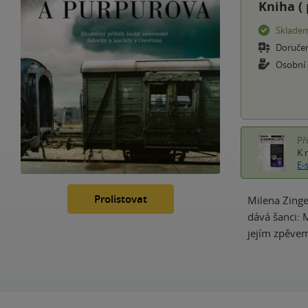
Kniha (
Sklade
Doruče
Osobní
Př
K 
E-
Prolistovat
Milena Zinge
dává šanci: 
jejím zpěvem