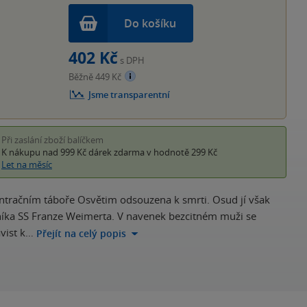
Do košíku
402 Kč
s DPH
Běžně 449 Kč
Jsme transparentní
Při zaslání zboží balíčkem
K nákupu nad 999 Kč
dárek zdarma
v hodnotě 299 Kč
Let na měsíc
entračním táboře Osvětim odsouzena k smrti. Osud jí však
šníka SS Franze Weimerta. V navenek bezcitném muži se
ávist k…
Přejít na celý popis