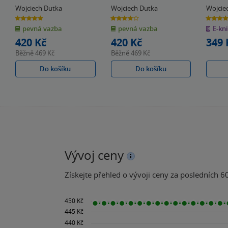
Wojciech Dutka
Wojciech Dutka
Wojcie
5.0
3.8
4.0
z
z
z
pevná vazba
pevná vazba
E-kn
5
5
5
hvězdiček
hvězdiček
hvězdiče
420 Kč
420 Kč
349 
Běžně
469 Kč
Běžně
469 Kč
Do košíku
Do košíku
Vývoj ceny
Získejte přehled o vývoji ceny za posledních 60