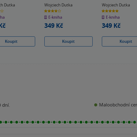
ch Dutka
Wojciech Dutka
Wojciech Dutka
3.8
5.0
z
z
iha
E-kniha
E-kniha
5
5
k
hvězdiček
hvězdiček
Kč
349 Kč
349 Kč
Koupit
Koupit
Koupit
Maloobchodní ce
 dní.