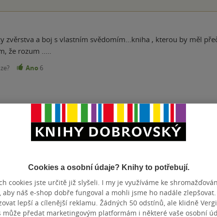
zy zvěrstva a boj s vlastním svědomím...kniha , kterou by měl přečí
doby...doufám a věřím, že rozum .....
nze?
Ano
6
ázejících z pravdivého příběhu lásky židovské dívky Heleny Citronové
á jména, je tato asi nejlepší.
nze?
Ano
4
Cookies a osobní údaje? Knihy to potřebují.
h cookies jste určitě již slyšeli. I my je využíváme ke shromažďován
, aby náš e-shop dobře fungoval a mohli jsme ho nadále zlepšovat
vat lepší a cílenější reklamu. Žádných 50 odstínů, ale klidně Vergil
Přidat hodnocení
s může předat marketingovým platformám i některé vaše osobní úda