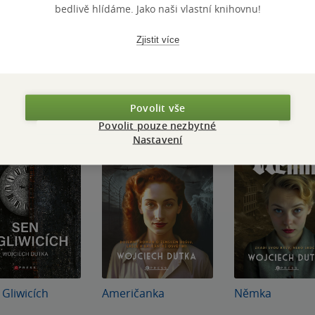
bedlivě hlídáme. Jako naši vlastní knihovnu!
Zjistit více
Povolit vše
Povolit pouze nezbytné
Nastavení
 Gliwicích
Američanka
Němka