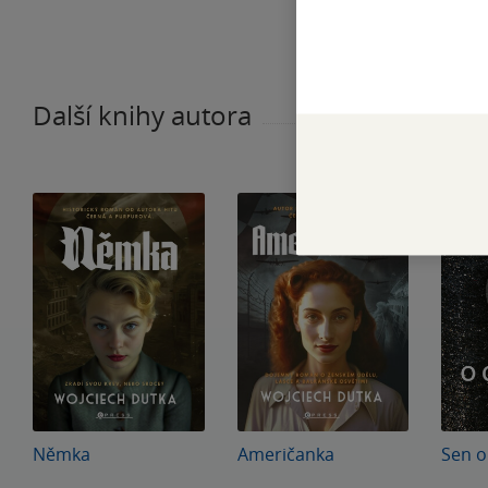
Další knihy autora
Němka
Američanka
Sen o