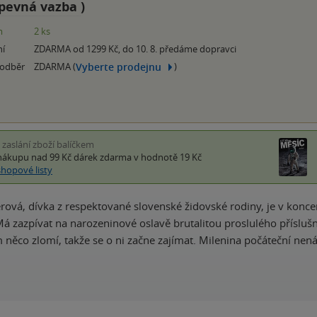
pevná vazba
)
m
2 ks
ní
ZDARMA od 1299 Kč, do 10. 8. předáme dopravci
Vyberte prodejnu
 odběr
ZDARMA (
)
i zaslání zboží balíčkem
nákupu nad 99 Kč
dárek zdarma
v hodnotě 19 Kč
shopové listy
rová, dívka z respektované slovenské židovské rodiny, je v konc
Má zazpívat na narozeninové oslavě brutalitou proslulého příslu
 něco zlomí, takže se o ni začne zajímat. Milenina počáteční nen