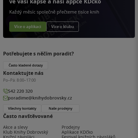
ve vaší kapse a naší appce KDčko
Každý měsíc společně přečteme tisíce knih
Více o aplikaci
Více o klubu
Potřebujete s něčím poradit?
Často kladené dotazy
Kontaktujte nás
Po–Pá:
8:00–17:00
542 220 320
poradime@knihydobrovsky.cz
Všechny kontakty
Naše prodejny
Často navštěvované
Akce a slevy
Prodejny
Klub Knihy Dobrovský
Aplikace KDčko
Knižní závisláci
Festival knižních závisláků