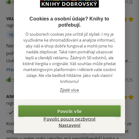
6
Kniha, Laser, 2024, 9788024297125
VALKÝRKA
Cookies a osobní údaje? Knihy to
potřebují.
registrovaný uživatel
O souborech cookies jste určitě již slyšeli. I my je
Hodnoceno z aplikace
využíváme ke shromažďování a analýze informací,
Nemám slov. Kniha o Lokim pojednává z jiného úhlu
aby náš e-shop dobře fungoval a mohli jsme ho
nadále zlepšovat. Také nám pomáhají ukazovat
pohledu než ostatní, které jsem četla. Zasáhlo mě to.
lepší a cílenější reklamu. Žádných 50 odstínů, ale
Uvědomění, že všechno mohlo být jinak... Takhle jsem se
klidně Vergilia v originále. Váš souhlas může předat
po dočtení knihy už dlouho necítila. Klobouček.
marketingovým platformám i některé vaše osobní
Přečíst
více
údaje. Ale vše bedlivě hlídáme. Jako naši vlastní
5
Kniha, Laser, 2024, 9788024297125
knihovnu!
Zjistit více
ANONYM
registrovaný uživatel
Povolit vše
Zakoupil produkt
Povolit pouze nezbytné
Kniha se čte jedním dechem stejně jako dříve vydaný díl ze
Nastavení
stejného universa Znamení run, který si již v dětství našel
místo v mém srdci jakožto má nejoblíbenější kniha a