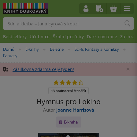
Vyhledávání
Bestsellery
Učebnice
Školní potřeby
Dark romance
Zachra
Nacházíte
Domů
E-knihy
Beletrie
Sci-fi, Fantasy a Komiksy
»
»
»
»
se
Fantasy
zde:
Zásilkovna zdarma celý týden!
Za
4.4
z
5
13 hodnocení čtenářů
hvězdiček
Hymnus pro Lokiho
Autor
Joanne Harrisová
E-kniha