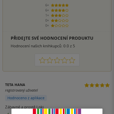
6×
5 hvězdiček
6×
4 hvězdičky
1×
3 hvězdičky
0×
2 hvězdičky
0×
1 hvezdička
PŘIDEJTE SVÉ HODNOCENÍ PRODUKTU
Hodnocení našich knihkupců: 0.0 z 5
1
2
3
4
5
TETA HANA
registrovaný uživatel
Hodnoceno z aplikace
Zábavné a prostě Loki