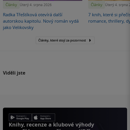
Články
Články
Úterý 4. srpna 2026
Úterý 4. srpna
Radka Třeštíková otevírá další
7 knih, které si přečí
autorskou kapitolu. Nový román vydá
romance, thrillery, d
jako Velikovsky
Články, které stojí za pozornost
Viděli jste
Knihy, recenze a klubové výhody