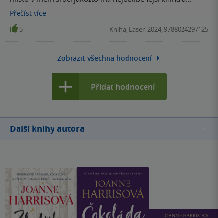
přivedla mě k lásce k Severské mytologii. Kniha je psaná
Přečíst
více
poutavou a zábavnou formou, která čtenáře vtáhne a už
5
Kniha, Laser, 2024, 9788024297125
nepustí. Doufám, že postupně vyjdou i další díly z toho
universa.
Zobrazit všechna hodnocení
Přidat hodnocení
Další knihy autora