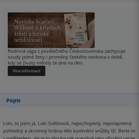
Rodinná sága z poválečného Československa zachycuje
osudy jedné ženy i proměny českého venkova v době,
kdy se životy měnily ze dne na den.
Více informací
Popis
Loki, to jsem já. Loki Světlonoš, nepochopený, nepolapitelný
pohledný a skromný hrdina této konkrétní snůšky lží. Berte to
s nadhledem, ale je to zhruba tak pravdivé jako oficiální verze