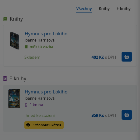
Všechny
Knihy
E-knihy
Knihy
Hymnus pro Lokiho
Joanne Harrisová
měkká vazba
Do k
Skladem
402 Kč
s DPH
E-knihy
Hymnus pro Lokiho
Joanne Harrisová
E-kniha
Koupit
Ihned ke stažení
359 Kč
s DPH
Stáhnout ukázku