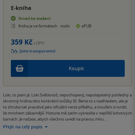
E-kniha
Ihned ke stažení
Kniha je ve formátech
mobi
ePUB
359 Kč
s DPH
Jsme transparentní
Koupit
Loki, to jsem já. Loki Světlonoš, nepochopený, nepolapitelný pohledný a
skromný hrdina této konkrétní snůšky lží. Berte to s nadhledem, ale je
to zhruba tak pravdivé jako oficiální verze příběhu, a troufám si tvrdit,
že mnohem zábavnější. Historie mě zatím vykreslila v nepříliš lichotivých
barvách. Je načase, abych všechno uvedl na pravou míru…
Přejít na celý popis