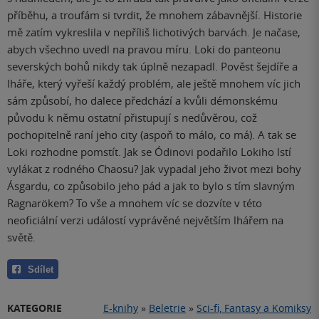
příběhu, a troufám si tvrdit, že mnohem zábavnější. Historie
mě zatím vykreslila v nepříliš lichotivých barvách. Je načase,
abych všechno uvedl na pravou míru. Loki do panteonu
severských bohů nikdy tak úplně nezapadl. Pověst šejdíře a
lháře, který vyřeší každý problém, ale ještě mnohem víc jich
sám způsobí, ho dalece předchází a kvůli démonskému
původu k němu ostatní přistupují s nedůvěrou, což
pochopitelně raní jeho city (aspoň to málo, co má). A tak se
Loki rozhodne pomstít. Jak se Ódinovi podařilo Lokiho lstí
vylákat z rodného Chaosu? Jak vypadal jeho život mezi bohy
Ásgardu, co způsobilo jeho pád a jak to bylo s tím slavným
Ragnarökem? To vše a mnohem víc se dozvíte v této
neoficiální verzi událostí vyprávěné největším lhářem na
světě.
Sdílet
KATEGORIE
E-knihy
»
Beletrie
»
Sci-fi, Fantasy a Komiksy