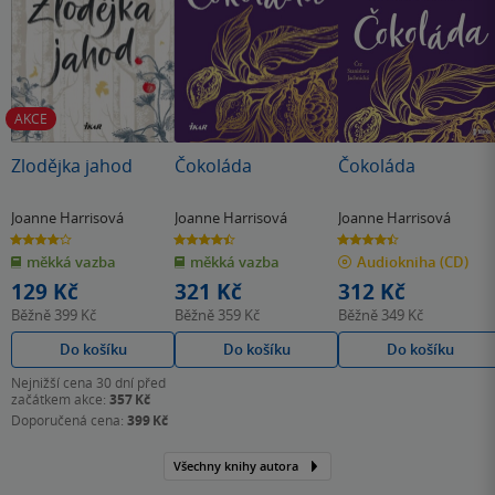
AKCE
Zlodějka jahod
Čokoláda
Čokoláda
Joanne Harrisová
Joanne Harrisová
Joanne Harrisová
4.0
4.4
4.4
z
z
z
měkká vazba
měkká vazba
Audiokniha
(CD)
5
5
5
hvězdiček
hvězdiček
hvězdiček
129 Kč
321 Kč
312 Kč
Běžně
399 Kč
Běžně
359 Kč
Běžně
349 Kč
Do košíku
Do košíku
Do košíku
Nejnižší cena 30 dní před
začátkem akce:
357 Kč
Doporučená cena:
399 Kč
Všechny knihy autora